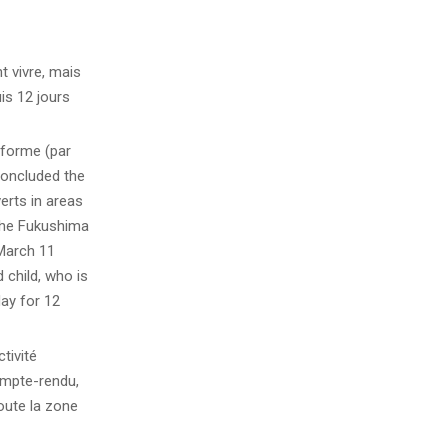
t vivre, mais
is 12 jours
éforme (par
concluded the
erts in areas
the Fukushima
 March 11
 child, who is
day for 12
tivité
ompte-rendu,
oute la zone