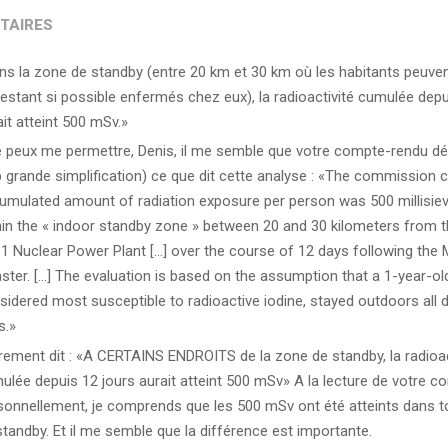
TAIRES
ns la zone de standby (entre 20 km et 30 km où les habitants peuven
restant si possible enfermés chez eux), la radioactivité cumulée depu
it atteint 500 mSv.»
je peux me permettre, Denis, il me semble que votre compte-rendu d
p grande simplification) ce que dit cette analyse : «The commission 
umulated amount of radiation exposure per person was 500 millisiev
hin the « indoor standby zone » between 20 and 30 kilometers from 
 1 Nuclear Power Plant […] over the course of 12 days following the
aster. […] The evaluation is based on the assumption that a 1-year-old
sidered most susceptible to radioactive iodine, stayed outdoors all 
s.»
rement dit : «A CERTAINS ENDROITS de la zone de standby, la radioac
ulée depuis 12 jours aurait atteint 500 mSv» A la lecture de votre c
sonnellement, je comprends que les 500 mSv ont été atteints dans t
standby. Et il me semble que la différence est importante.