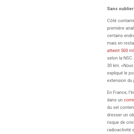
Sans oublie
Côté contamin
première anal
certains endr
mais en resta
atteint 500 m
selon la NSC.
30 km.
«Nous 
expliqué le p
extension du 
En France, l’I
dans un
comm
du sel contenu
dresser un ob
risque de cris
radioactivité 