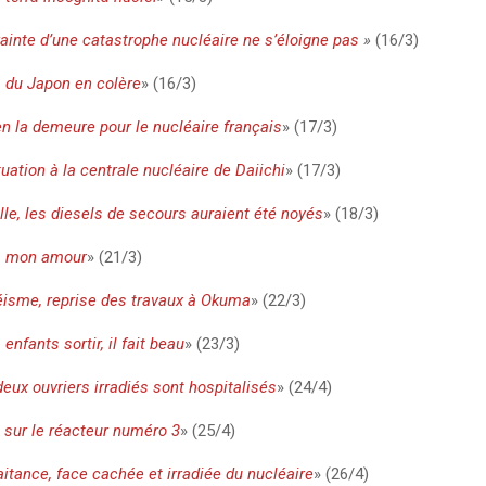
rainte d’une catastrophe nucléaire ne s’éloigne p
as
»
(16/3)
s du Japon en colère
» (16/3)
l en la demeure pour le nucléaire français
» (17/3)
tuation à la centrale nucléaire de Daiichi
» (17/3)
le, les diesels de secours auraient été noyés
» (18/3)
, mon amour
» (21/3)
isme, reprise des travaux à Okuma
» (22/3)
enfants sortir, il fait beau
» (23/3)
eux ouvriers irradiés sont hospitalisés
» (24/4)
 sur le réacteur numéro 3
» (25/4)
itance, face cachée et irradiée du nucléaire
» (26/4)