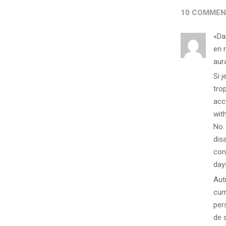
10 COMMEN
«Da
en 
aura
Si 
tro
acc
wit
No.
dis
con
day
Aut
cum
per
de 