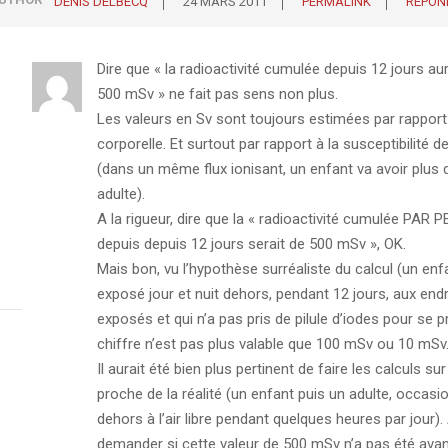
DENIS DELBECQ
24 MARS 2011
PERMALINK
RÉPON
Dire que « la radioactivité cumulée depuis 12 jours aura
500 mSv » ne fait pas sens non plus.
Les valeurs en Sv sont toujours estimées par rappor
corporelle. Et surtout par rapport à la susceptibilité 
(dans un même flux ionisant, un enfant va avoir plus
adulte).
A la rigueur, dire que la « radioactivité cumulée PAR
depuis depuis 12 jours serait de 500 mSv », OK.
Mais bon, vu l’hypothèse surréaliste du calcul (un enf
exposé jour et nuit dehors, pendant 12 jours, aux endr
exposés et qui n’a pas pris de pilule d’iodes pour se pr
chiffre n’est pas plus valable que 100 mSv ou 10 mSv
Il aurait été bien plus pertinent de faire les calculs su
proche de la réalité (un enfant puis un adulte, occas
dehors à l’air libre pendant quelques heures par jour).
demander si cette valeur de 500 mSv n’a pas été ava