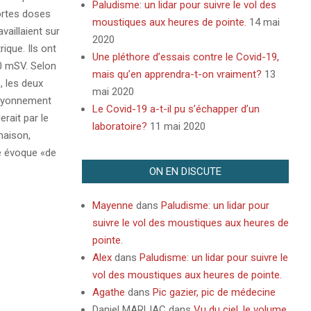
Paludisme: un lidar pour suivre le vol des
ortes doses
moustiques aux heures de pointe.
14 mai
availlaient sur
2020
ique. Ils ont
Une pléthore d’essais contre le Covid-19,
0 mSV. Selon
mais qu’en apprendra-t-on vraiment?
13
, les deux
mai 2020
rayonnement
Le Covid-19 a-t-il pu s’échapper d’un
erait par le
laboratoire?
11 mai 2020
inaison,
e évoque «de
ON EN DISCUTE
Mayenne
dans
Paludisme: un lidar pour
suivre le vol des moustiques aux heures de
pointe.
Alex
dans
Paludisme: un lidar pour suivre le
vol des moustiques aux heures de pointe.
Agathe
dans
Pic gazier, pic de médecine
Daniel MARLIAC
dans
Vu du ciel, le volume