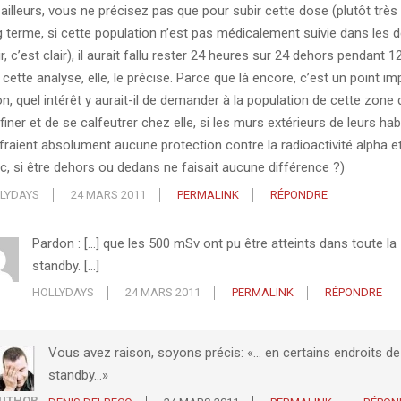
 ailleurs, vous ne précisez pas que pour subir cette dose (plutôt trè
g terme, si cette population n’est pas médicalement suivie dans les 
r, c’est clair), il aurait fallu rester 24 heures sur 24 dehors pendant 1
cette analyse, elle, le précise. Parce que là encore, c’est un point im
on, quel intérêt y aurait-il de demander à la population de cette zone 
iner et de se calfeutrer chez elle, si les murs extérieurs de leurs hab
ffraient absolument aucune protection contre la radioactivité alpha et
c, si être dehors ou dedans ne faisait aucune différence ?)
LYDAYS
24 MARS 2011
PERMALINK
RÉPONDRE
Pardon : […] que les 500 mSv ont pu être atteints dans toute la
standby. […]
HOLLYDAYS
24 MARS 2011
PERMALINK
RÉPONDRE
Vous avez raison, soyons précis: «… en certains endroits de
standby…»
UTHOR