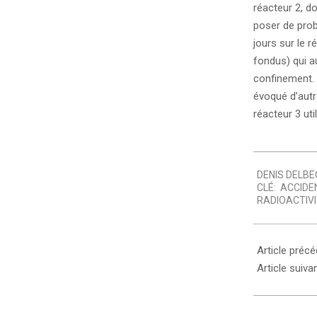
réacteur 2, d
poser de prob
jours sur le 
fondus) qui au
confinement. 
évoqué d’autr
réacteur 3 ut
2011-
DENIS DELBE
03-
CLÉ:
ACCIDE
24
RADIOACTIVI
Article préc
Article suiva