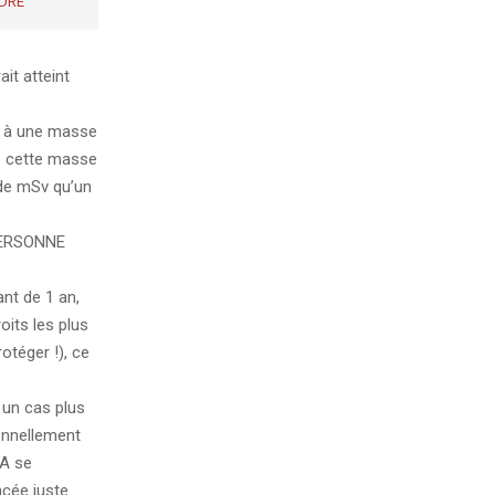
DRE
it atteint
t à une masse
de cette masse
 de mSv qu’un
 PERSONNE
ant de 1 an,
oits les plus
otéger !), ce
.
r un cas plus
ionnellement
 A se
ncée juste