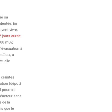
ié sa
identée. En
vent vivre,
 jours aurait
 100 mSv,
d’évacuation à
uelles»
, a
tuelle
 craintes
sation (dépot)
l pourrait
réacteur sans
e de la
is que le