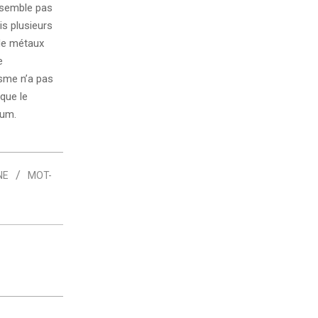
 semble pas
s plusieurs
 de métaux
e
isme n’a pas
que le
ium.
NE
MOT-