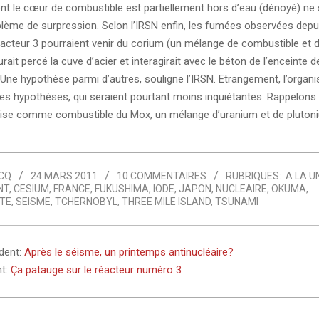
ont le cœur de combustible est partiellement hors d’eau (dénoyé) ne
lème de surpression. Selon l’IRSN enfin, les fumées observées depui
réacteur 3 pourraient venir du corium (un mélange de combustible et
rait percé la cuve d’acier et interagirait avec le béton de l’enceinte d
Une hypothèse parmi d’autres, souligne l’IRSN. Etrangement, l’organ
es hypothèses, qui seraient pourtant moins inquiétantes. Rappelons 
ilise comme combustible du Mox, un mélange d’uranium et de pluton
CQ
24 MARS 2011
10 COMMENTAIRES
RUBRIQUES:
A LA U
NT
,
CESIUM
,
FRANCE
,
FUKUSHIMA
,
IODE
,
JAPON
,
NUCLEAIRE
,
OKUMA
,
TE
,
SEISME
,
TCHERNOBYL
,
THREE MILE ISLAND
,
TSUNAMI
édent:
Après le séisme, un printemps antinucléaire?
nt:
Ça patauge sur le réacteur numéro 3