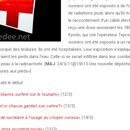
ouvriers ont été exposés à de f
de radiations jeudi, alors qu’ils tr
le raccordement d’un câble électr
reçu une dose avoisinant les 18
Kyodo, qui cite l’opérateur Tepco
ouvriers ont été exposés à un 
voqué des brûlures. Ils ont été hospitalisés. Leur exposition s’expliqu
éraient les pieds dans l’eau. Celle-ci se serait infiltrée dans leur comb
peau à la radioactivité. [
MAJ
. 24/3/11@15h15 Une nouvelle dépêch
lures aux pieds»]
raté le début
léaires surfent sur le tsunami
»
(12/3)
et si chacun gardait son calme?
»
(13/3)
 de nucléaire à l’usage du citoyen curieux
»
(14/3)
terra incognita nuclei
»
(15/3)