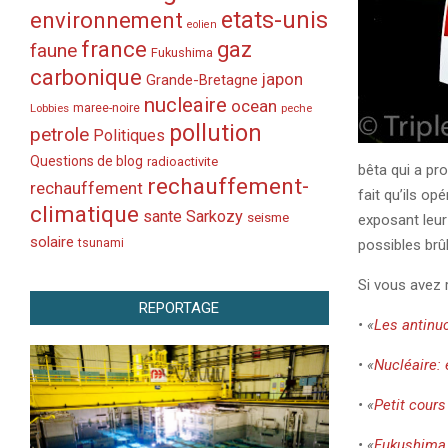
etats-unis
environnement
eolien
france
gaz
faune
Fukushima
carbonique
japon
Grande-Bretagne
nucleaire
ocean
Lobbies
maree-noire
peche
pollution
petrole
Politiques
Questions de blog
radioactivite
bêta qui a pro
rechauffement-
rechauffement
fait qu’ils op
climatique
sante
Sarkozy
seisme
exposant leur 
solaire
tsunami
possibles brû
Si vous avez 
REPORTAGE
• «
Les antinuc
• «
Nucléaire: 
• «
Petit cours
• «
Fukushima, 