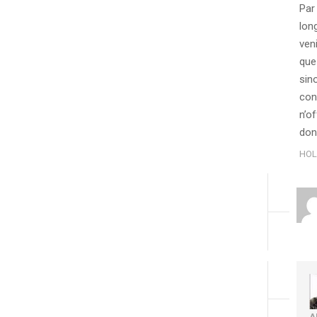
Par
lon
veni
que 
sin
conf
n’o
don
HOL
A