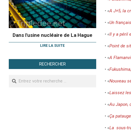
• «
A J+5, la c
• «
Un françai
• «
Il y a péri
Dans l'usine nucléaire de La Hague
LIRE LA SUITE
• «
Point de si
• «
A Flamanvil
RECHERCHER
• «
Fukushima
Search
• «
Nouveau sé
• «
Laissez les 
• «
Au Japon, d
• «
Ça patauge
• «
La sous-tra