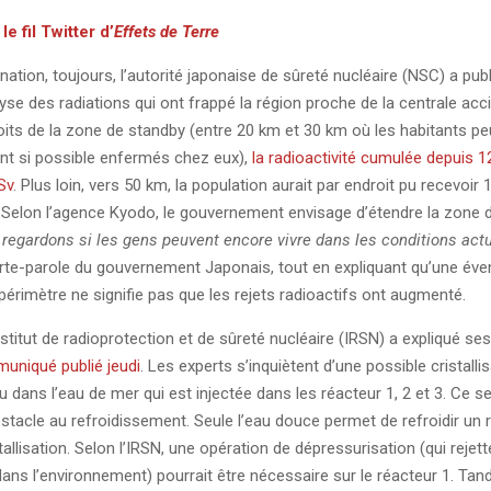
r
le fil Twitter d’
Effets de Terre
ation, toujours, l’autorité japonaise de sûreté nucléaire (NSC) a publ
yse des radiations qui ont frappé la région proche de la centrale acc
oits de la zone de standby (entre 20 km et 30 km où les habitants peu
nt si possible enfermés chez eux),
la radioactivité cumulée depuis 12
Sv
. Plus loin, vers 50 km, la population aurait par endroit pu recevoir
 Selon l’agence Kyodo, le gouvernement envisage d’étendre la zone 
regardons si les gens peuvent encore vivre dans les conditions act
orte-parole du gouvernement Japonais, tout en expliquant qu’une éven
périmètre ne signifie pas que les rejets radioactifs ont augmenté.
nstitut de radioprotection et de sûreté nucléaire (IRSN) a expliqué ses
uniqué publié jeudi
. Les experts s’inquiètent d’une possible cristalli
 dans l’eau de mer qui est injectée dans les réacteur 1, 2 et 3. Ce se
stacle au refroidissement. Seule l’eau douce permet de refroidir un 
tallisation. Selon l’IRSN, une opération de dépressurisation (qui rejett
dans l’environnement) pourrait être nécessaire sur le réacteur 1. Tand