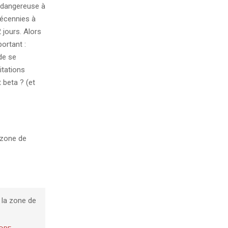
s dangereuse à
décennies à
2 jours. Alors
portant :
de se
itations
 beta ? (et
 zone de
 la zone de