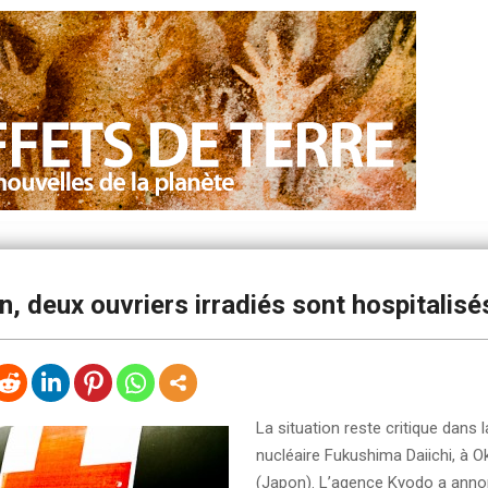
, deux ouvriers irradiés sont hospitalisé
La situation reste critique dans l
nucléaire Fukushima Daiichi, à 
(Japon). L’agence Kyodo a ann