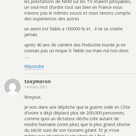
les prestations de NKM sur les TV étaient pitoyables,
un seul mot d’ordre tout vas bien en France nous
n’avons pas le mêmes soucis et nous tenons compte
des expériences des autres
un avion est fiable a 100000 % et .. il ne se crashe
jamais
après 40 ans de carrière das l’industrie lourde je ne
connais pas un risque 0. faible oui mais nul non donc
…..
Répondre
toxymoron
14 mars 2011
Bonjour,
Je vois dans une dépêche que la guerre civile en Côte
d’Ivoire a déjà déplacé plus de 200.000 personnes,
comme quoi un dictateur déchu crée autant de
misère humaine (voire plus) que le plus grand séisme
du siècle suivi de son tsunami géant. Et je n’ose
même pas imaginer la situation en Libye.