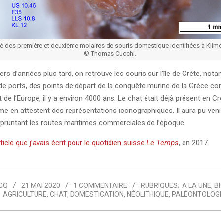
hé des première et deuxième molaires de souris domestique identifiées à Klim
© Thomas Cucchi.
iers d’années plus tard, on retrouve les souris sur l’île de Crète, no
 de ports, des points de départ de la conquête murine de la Grèce con
t de l’Europe, il y a environ 4000 ans. Le chat était déjà présent en Cr
 en attestent des représentations iconographiques. Il aura pu venir
pruntant les routes maritimes commerciales de l’époque.
ticle que j’avais écrit pour le quotidien suisse
Le Temps
, en 2017.
CQ
21 MAI 2020
1 COMMENTAIRE
RUBRIQUES:
A LA UNE
,
B
AGRICULTURE
,
CHAT
,
DOMESTICATION
,
NÉOLITHIQUE
,
PALÉONTOLOGI