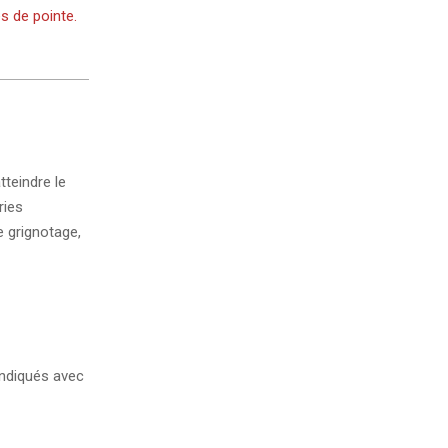
s de pointe.
teindre le
ries
e grignotage,
ndiqués avec