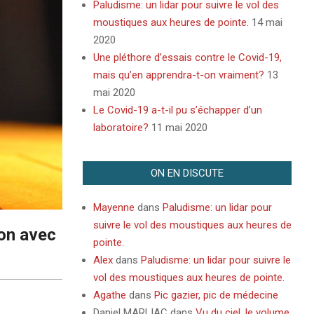
Paludisme: un lidar pour suivre le vol des
moustiques aux heures de pointe.
14 mai
2020
Une pléthore d’essais contre le Covid-19,
mais qu’en apprendra-t-on vraiment?
13
mai 2020
Le Covid-19 a-t-il pu s’échapper d’un
laboratoire?
11 mai 2020
ON EN DISCUTE
Mayenne
dans
Paludisme: un lidar pour
suivre le vol des moustiques aux heures de
ion avec
pointe.
Alex
dans
Paludisme: un lidar pour suivre le
vol des moustiques aux heures de pointe.
Agathe
dans
Pic gazier, pic de médecine
Daniel MARLIAC
dans
Vu du ciel, le volume