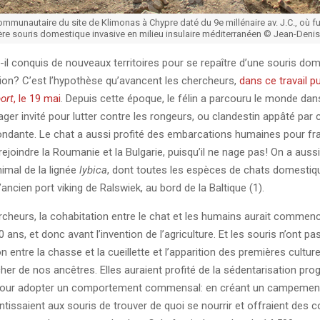
mmunautaire du site de Klimonas à Chypre daté du 9e millénaire av. J.C., où fu
re souris domestique invasive en milieu insulaire méditerranéen © Jean-Denis
t-il conquis de nouveaux territoires pour se repaître d’une souris do
ion? C’est l’hypothèse qu’avancent les chercheurs,
dans ce travail pu
ort
, le 19 mai
. Depuis cette époque, le félin a parcouru le monde dans
r invité pour lutter contre les rongeurs, ou clandestin appâté par 
ondante. Le chat a aussi profité des embarcations humaines pour fra
ejoindre la Roumanie et la Bulgarie, puisqu’il ne nage pas! On a auss
nimal de la lignée
lybica
, dont toutes les espèces de chats domestiq
’ancien port viking de Ralswiek, au bord de la Baltique (1).
rcheurs, la cohabitation entre le chat et les humains aurait commencé
 ans, et donc avant l’invention de l’agriculture. Et les souris n’ont pa
on entre la chasse et la cueillette et l’apparition des premières cultu
her de nos ancêtres. Elles auraient profité de la sédentarisation pro
pour adopter un comportement commensal: en créant un campement
tissaient aux souris de trouver de quoi se nourrir et offraient des c