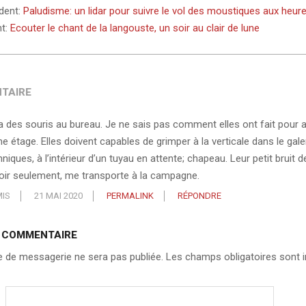
édent:
Paludisme: un lidar pour suivre le vol des moustiques aux heure
nt:
Ecouter le chant de la langouste, un soir au clair de lune
TAIRE
a des souris au bureau. Je ne sais pas comment elles ont fait pour at
e étage. Elles doivent capables de grimper à la verticale dans le gale
niques, à l’intérieur d’un tuyau en attente; chapeau. Leur petit bruit d
soir seulement, me transporte à la campagne.
IS
21 MAI 2020
PERMALINK
RÉPONDRE
N COMMENTAIRE
 de messagerie ne sera pas publiée.
Les champs obligatoires sont i