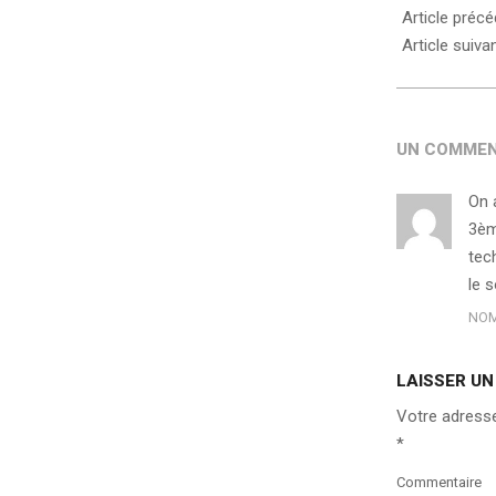
Article préc
Article suiva
UN COMMEN
On 
3èm
tech
le 
NOM
LAISSER U
Votre adresse
*
Commentaire