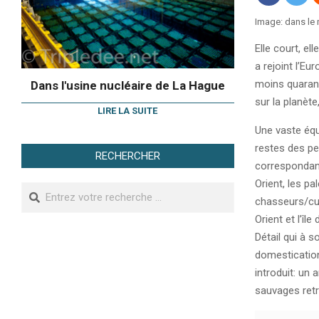
Image: dans le
Elle court, el
a rejoint l’Eu
moins quarant
Dans l'usine nucléaire de La Hague
sur la planète
LIRE LA SUITE
Une vaste équ
restes des pe
RECHERCHER
correspondant
Orient, les p
Search
chasseurs/cue
Orient et l’îl
Détail qui à s
domestication 
introduit: un
sauvages retro