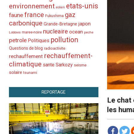
etats-unis
environnement
eolien
france
gaz
faune
Fukushima
carbonique
japon
Grande-Bretagne
nucleaire
ocean
Lobbies
maree-noire
peche
pollution
petrole
Politiques
Questions de blog
radioactivite
rechauffement-
rechauffement
climatique
sante
Sarkozy
seisme
solaire
tsunami
REPORTAGE
Le chat 
les hum