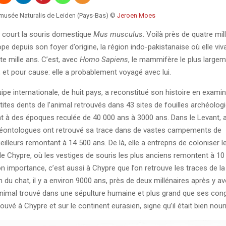
 musée Naturalis de Leiden (Pays-Bas) ©
Jeroen Moes
le court la souris domestique
Mus musculus
. Voilà près de quatre mil
rope depuis son foyer d’origine, la région indo-pakistanaise où elle vivai
e mille ans. C’est, avec
Homo Sapiens
, le mammifère le plus large
, et pour cause: elle a probablement voyagé avec lui.
ipe internationale, de huit pays, a reconstitué son histoire en exami
tites dents de l’animal retrouvés dans 43 sites de fouilles archéolog
 à des époques reculée de 40 000 ans à 3000 ans. Dans le Levant,
aléontologues ont retrouvé sa trace dans de vastes campements de
illeurs remontant à 14 500 ans. De là, elle a entrepris de coloniser 
e de Chypre, où les vestiges de souris les plus anciens remontent à 1
on importance, c’est aussi à Chypre que l’on retrouve les traces de la p
du chat, il y a environ 9000 ans, près de deux millénaires après y av
 animal trouvé dans une sépulture humaine et plus grand que ses co
uvé à Chypre et sur le continent eurasien, signe qu’il était bien nourr