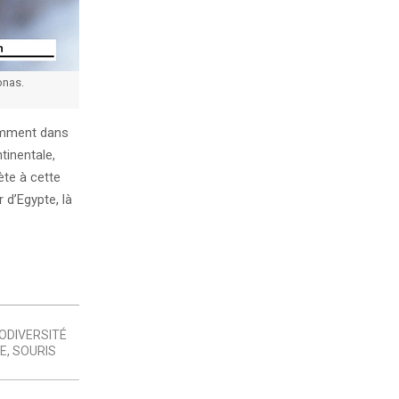
onas.
tamment dans
tinentale,
ète à cette
 d’Egypte, là
IODIVERSITÉ
E
,
SOURIS