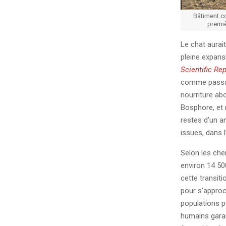
Bâtiment co
premiè
Le chat aurai
pleine expans
Scientific Rep
comme passage
nourriture ab
Bosphore, et r
restes d’un a
issues, dans l
Selon les che
environ 14 500
cette transiti
pour s’approc
populations 
humains garan