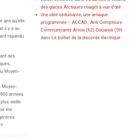
des glaces Arctiques maigrit à vue d’œil
Une idée séduisante, une arnaque
le ans qu’elle
programmée – ACCAD : Anti Compteurs
t il y a au
Communicants Artois (62)-Douaisis (59)
ment répandu
dans
Le boîtier de la discorde électrique
nant des
iques,
 au Moyen-
le Moyen-
0 800 années.
lus vieille
oir été
ngénères
i!