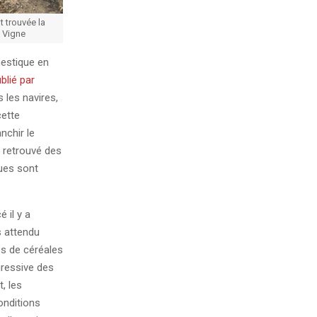
t trouvée la
 Vigne
mestique en
blié par
 les navires,
cette
nchir le
i retrouvé des
ues sont
 il y a
s attendu
res de céréales
gressive des
, les
onditions