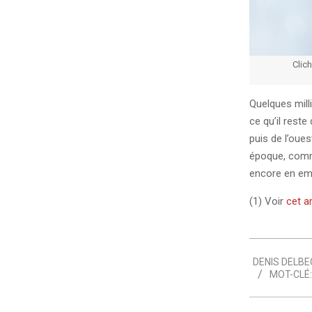
Clic
Quelques mill
ce qu’il reste
puis de l’oues
époque, comme
encore en em
(1) Voir
cet ar
2020-
DENIS DELBE
05-
MOT-CLÉ:
21