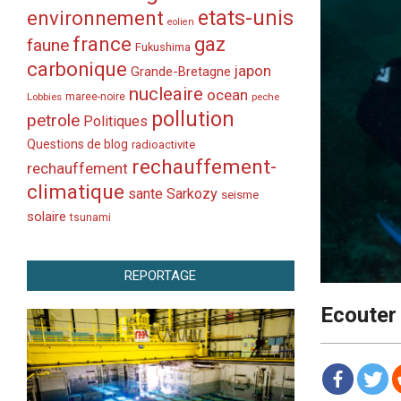
etats-unis
environnement
eolien
france
gaz
faune
Fukushima
carbonique
japon
Grande-Bretagne
nucleaire
ocean
Lobbies
maree-noire
peche
pollution
petrole
Politiques
Questions de blog
radioactivite
rechauffement-
rechauffement
climatique
sante
Sarkozy
seisme
solaire
tsunami
REPORTAGE
Ecouter 