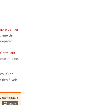
mbre dernier
inelle de
préparer.
 Carré, sur
 sous-marine,
 vous) ce
rien à voir