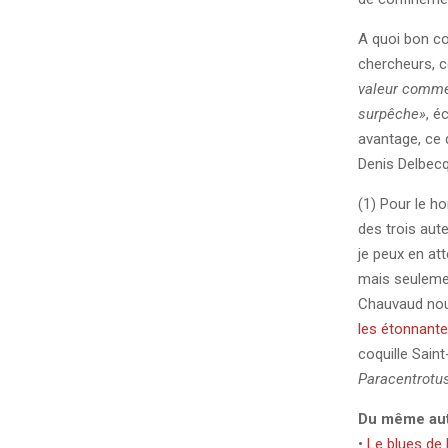
A quoi bon co
chercheurs, ce
valeur commer
surpêche»
, é
avantage, ce 
Denis Delbec
(1) Pour le ho
des trois aute
je peux en att
mais seulemen
Chauvaud nous
les étonnant
coquille Sain
Paracentrotu
Du même aute
•
Le blues de l