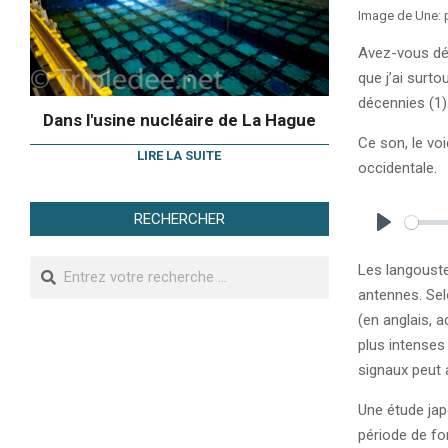
Image de Une: 
Avez-vous déj
que j’ai surt
décennies (1)
Dans l'usine nucléaire de La Hague
Ce son, le voi
LIRE LA SUITE
occidentale.
RECHERCHER
Play
Search
Les langoust
antennes. Sel
(en anglais, a
plus intenses
signaux peut 
Une étude jap
période de fo