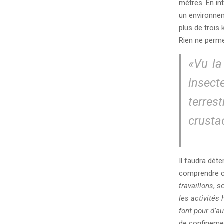
mètres. En in
un environnem
plus de trois 
Rien ne perme
«
Vu la
insect
terre
crusta
Il faudra dét
comprendre co
travaillons
, s
les activités
font pour d’a
de confineme