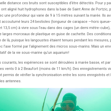
elle distance ces bruits sont susceptibles d’être détectés. Pour y par
s ont aligné huit hydrophones dans la baie de Saint Anne de Portzic, 
vec une profondeur qui varie de 9 à 15 mètres suivant la marée. Ils av
t accoutumé leurs 24 bestioles (longueur de carapace —hors queu
et 13,5 cm) à vivre sous l’eau dans des cages (un demi mètre-cube), 
e larges morceaux de plastique en guise de cachette. Des condition
in de là, puisque les langoustes étaient tenues pendant les mesures, 
ec l’axe formé par l’alignement des micros sous-marins. Mais un en
tatif de la vie sous-marine qu’un aquarium!
es courants, les expériences se sont déroulées à marée basse, et pa
es vents 0 à 2 Beaufort (moins de 11 km/h). Des enregistrements v
 permis de vérifier la synchronisation entre les sons enregistrés et 
des antennes.