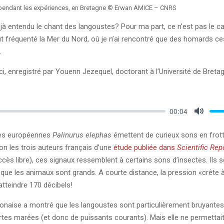
pendant les expériences, en Bretagne © Erwan AMICE – CNRS
à entendu le chant des langoustes? Pour ma part, ce n’est pas le ca
out fréquenté la Mer du Nord, où je n’ai rencontré que des homards ce
.
ci, enregistré par Youenn Jezequel, doctorant à l’Université de Breta
00:04
Mute
es européennes
Palinurus elephas
émettent de curieux sons en frott
on les trois auteurs français d’une
étude publiée dans
Scientific Rep
ccès libre), ces signaux ressemblent à certains sons d’insectes. Ils s
 que les animaux sont grands. A courte distance, la pression «crête 
atteindre 170 décibels!
onaise a montré que les langoustes sont particulièrement bruyantes 
rtes marées (et donc de puissants courants). Mais elle ne permettai