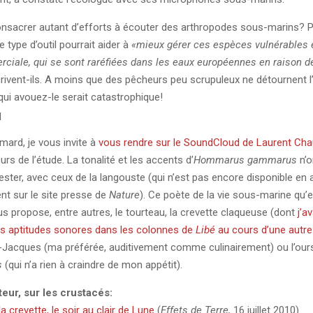
nsacrer autant d’efforts à écouter des arthropodes sous-marins? Po
 type d’outil pourrait aider à
«mieux gérer ces espèces vulnérables 
ciale, qui se sont raréfiées dans les eaux européennes en raison de
crivent-ils. A moins que des pêcheurs peu scrupuleux ne détournent l’
qui avouez-le serait catastrophique!
q
mard, je vous invite à
vous rendre sur le SoundCloud de Laurent Ch
urs de l’étude. La tonalité et les accents d’
Hommarus gammarus
n’on
ester, avec ceux de la langouste (qui n’est pas encore disponible en a
t sur le site presse de
Nature
). Ce poète de la vie sous-marine qu’
 propose, entre autres, le tourteau, la crevette claqueuse (dont
j’a
es aptitudes sonores dans les colonnes de
Libé
au cours d’une autre
t-Jacques (ma préférée, auditivement comme culinairement) ou l’our
s
(qui n’a rien à craindre de mon appétit).
ur, sur les crustacés:
a crevette, le soir au clair de Lune
(
Effets de Terre,
16 juillet 2010)