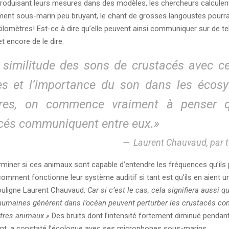
troduisant leurs mesures dans des modèles, les chercheurs calculen
ent sous-marin peu bruyant, le chant de grosses langoustes pourrai
kilomètres! Est-ce à dire qu’elle peuvent ainsi communiquer sur de te
t encore de le dire.
 similitude des sons de crustacés avec c
es et l’importance du son dans les écos
stres, on commence vraiment à penser 
cés communiquent entre eux.»
Laurent Chauvaud, par 
erminer si ces animaux sont capable d’entendre les fréquences qu’ils 
mment fonctionne leur système auditif si tant est qu’ils en aient u
ouligne Laurent Chauvaud.
Car si c’est le cas, cela signifiera aussi q
 humaines génèrent dans l’océan peuvent perturber les crustacés co
utres animaux.»
Des bruits dont l’intensité fortement diminué pendant
nt, a constaté l’écologue avec ses microphones sous-marins.