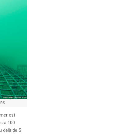
NRS
 mer est
és à 100
u delà de 5