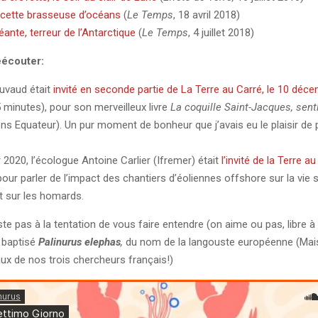
 cette brasseuse d’océans
(
Le Temps
, 18 avril 2018)
éante, terreur de l’Antarctique
(
Le Temps
, 4 juillet 2018)
éécouter:
uvaud était
invité en seconde partie de La Terre au Carré, le 10 déce
5 minutes), pour son merveilleux livre
La coquille Saint-Jacques, sent
ons Equateur). Un pur moment de bonheur que j’avais eu le plaisir de 
r 2020, l’écologue Antoine Carlier (Ifremer) était
l’invité de la Terre au
 pour parler de l’impact des chantiers d’éoliennes offshore sur la vie
 sur les homards.
iste pas à la tentation de vous faire entendre (on aime ou pas, libre à
n baptisé
Palinurus elephas
,
du nom de la langouste européenne (Mais 
aux de nos trois chercheurs français!)