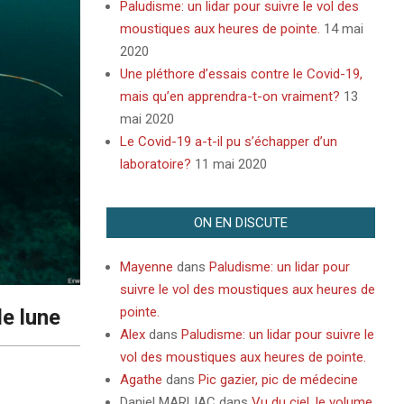
Paludisme: un lidar pour suivre le vol des
moustiques aux heures de pointe.
14 mai
2020
Une pléthore d’essais contre le Covid-19,
mais qu’en apprendra-t-on vraiment?
13
mai 2020
Le Covid-19 a-t-il pu s’échapper d’un
laboratoire?
11 mai 2020
ON EN DISCUTE
Mayenne
dans
Paludisme: un lidar pour
suivre le vol des moustiques aux heures de
pointe.
de lune
Alex
dans
Paludisme: un lidar pour suivre le
vol des moustiques aux heures de pointe.
Agathe
dans
Pic gazier, pic de médecine
Daniel MARLIAC
dans
Vu du ciel, le volume