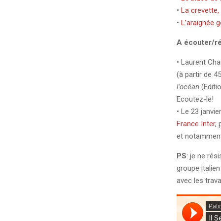
•
La crevette,
•
L’araignée g
A écouter/r
• Laurent Cha
(à partir de 4
l’océan
(Editi
Ecoutez-le!
• Le 23 janvie
France Inter
,
et notamment
PS
: je ne rés
groupe italie
avec les trav