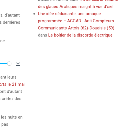
des glaces Arctiques maigrit à vue d’œil
Une idée séduisante, une arnaque
s, d’autant
programmée – ACCAD : Anti Compteurs
s dernières
Communicants Artois (62)-Douaisis (59)
dans
Le boîtier de la discorde électrique
gne
Download
ant leurs
orts
le 21 mai
ont d’autant
à crête» des
les nuits en
t pas