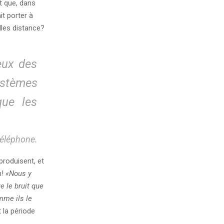
t que, dans
t porter à
lles distance?
eux des
ystèmes
que les
téléphone.
produisent, et
n!
«Nous y
ue le bruit que
mme ils le
 la période