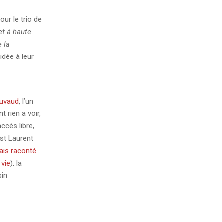
ur le trio de
et à haute
 la
idée à leur
auvaud
, l’un
t rien à voir,
ccès libre,
est Laurent
vais raconté
 vie
), la
sin