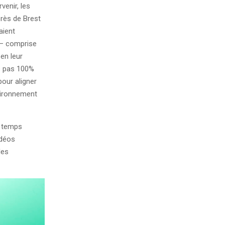
venir, les
près de Brest
aient
e— comprise
en leur
s pas 100%
pour aligner
vironnement
r temps
idéos
les