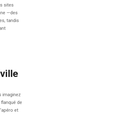
s sites
eine —des
es, tandis
ant
ville
us imaginez
, flanqué de
l’apéro et