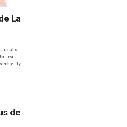
de La
 sur notre
Une revue
nombre! J’y
us de