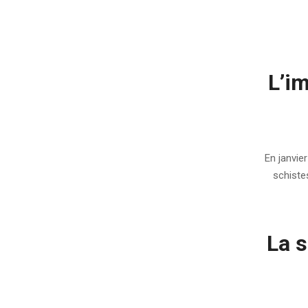
L’i
2011-
12-
En janvie
09
schiste
La s
2011-