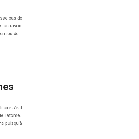
aisse pas de
ns un rayon
cémies de
smes
léaire s’est
de l’atome,
né puisqu’à