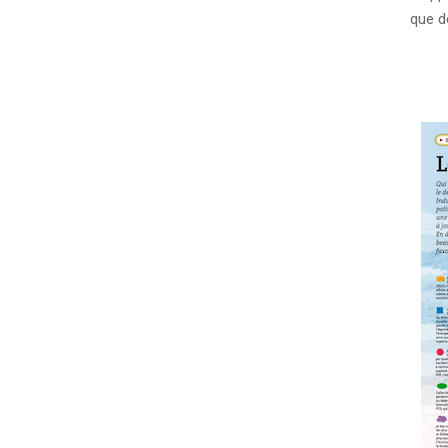
24
que d