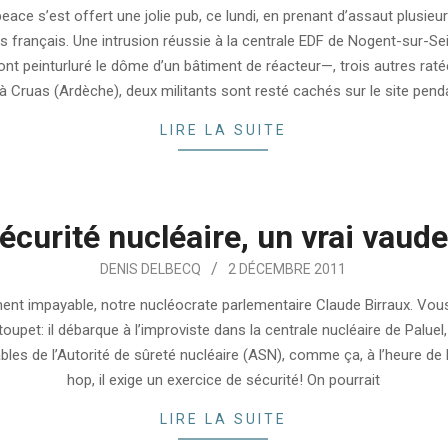
ace s’est offert une jolie pub, ce lundi, en prenant d’assaut plusieur
es français. Une intrusion réussie à la centrale EDF de Nogent-sur-S
 ont peinturluré le dôme d’un bâtiment de réacteur—, trois autres raté
à Cruas (Ardèche), deux militants sont resté cachés sur le site pend
LIRE LA SUITE
écurité nucléaire, un vrai vaude
DENIS DELBECQ
2 DÉCEMBRE 2011
iment impayable, notre nucléocrate parlementaire Claude Birraux. Vo
toupet: il débarque à l’improviste dans la centrale nucléaire de Paluel
les de l’Autorité de sûreté nucléaire (ASN), comme ça, à l’heure de 
hop, il exige un exercice de sécurité! On pourrait
LIRE LA SUITE