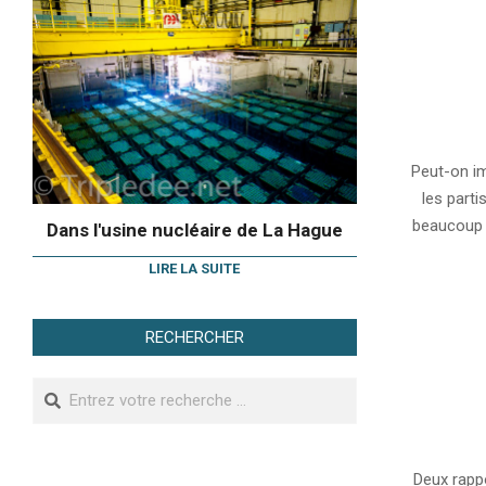
2012-
06-
Peut-on im
08
les parti
beaucoup 
Dans l'usine nucléaire de La Hague
LIRE LA SUITE
RECHERCHER
Search
2012-
05-
Deux rapp