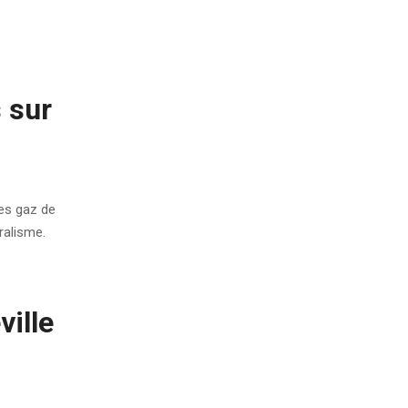
 sur
les gaz de
ralisme.
ville