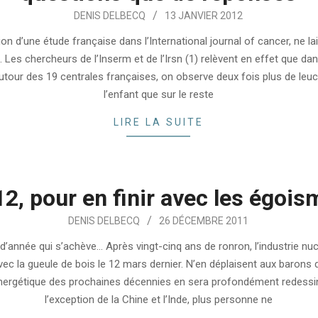
DENIS DELBECQ
13 JANVIER 2012
ion d’une étude française dans l’International journal of cancer, ne l
. Les chercheurs de l’Inserm et de l’Irsn (1) relèvent en effet que da
tour des 19 centrales françaises, on observe deux fois plus de leu
l’enfant que sur le reste
LIRE LA SUITE
2, pour en finir avec les égoi
DENIS DELBECQ
26 DÉCEMBRE 2011
’année qui s’achève… Après vingt-cinq ans de ronron, l’industrie nuc
avec la gueule de bois le 12 mars dernier. N’en déplaisent aux barons 
énergétique des prochaines décennies en sera profondément redessi
l’exception de la Chine et l’Inde, plus personne ne