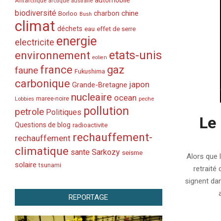
automobile
Antarctique
arctique
australie
biodiversité
chine
charbon
Borloo
Bush
climat
déchets
eau
effet de serre
energie
electricite
etats-unis
environnement
eolien
france
gaz
faune
Fukushima
carbonique
japon
Grande-Bretagne
nucleaire
ocean
Lobbies
maree-noire
peche
pollution
petrole
Politiques
Le 
Questions de blog
radioactivite
rechauffement-
rechauffement
2013-
climatique
04-
sante
Sarkozy
seisme
Alors que 
11
solaire
tsunami
retraité
signent da
REPORTAGE