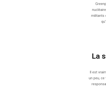
12-
Greenpe
06
nucléair
militants
qu’
La s
2011-
12-
Il est vra
02
un peu, ce 
responsab