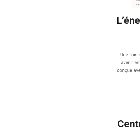
L’éne
2012-
02-
Une fois 
10
avenir én
conçue avec
Centr