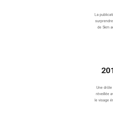
2012-
01-
La publicat
13
surprendre
de 5km au
201
2011-
12-
Une drôle d
26
réveillée 
le visage 