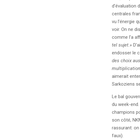
d’évaluation d
centrales fr
vu l’énergie q
voir. On ne di
comme l’a aff
tel sujet.»
D’ai
endosser le 
des choix aus
multiplication
aimerait ente
Sarkoziens se 
Le bal gouvern
du week-end. 
champions pour
son côté, NKM
rassurant: on 
faux).