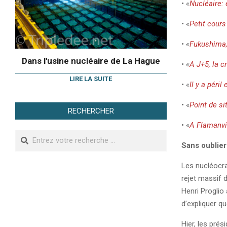
• «
Nucléaire: 
• «
Petit cours
• «
Fukushima, 
Dans l'usine nucléaire de La Hague
• «
A J+5, la c
LIRE LA SUITE
• «
Il y a péri
• «
Point de si
RECHERCHER
• «
A Flamanvil
Search
Sans oublie
Les nucléocrat
rejet massif d
Henri Proglio 
d’expliquer q
Hier, les prés