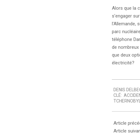
Alors que la 
s’engager sur
l’Allemande, 
parc nucléair
téléphone Dan
de nombreux m
que deux opti
électricité?
2011-
DENIS DELBE
03-
CLÉ:
ACCIDE
17
TCHERNOBY
Article préc
Article suiva