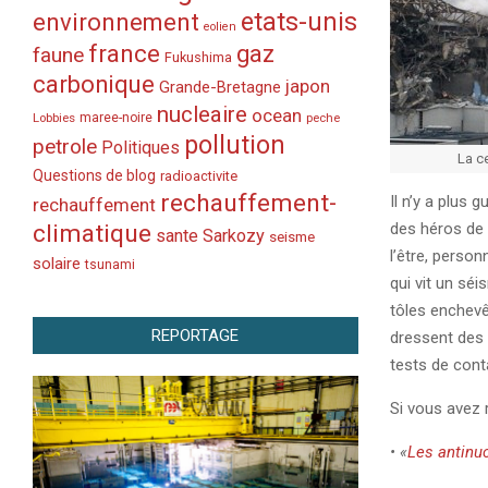
etats-unis
environnement
eolien
france
gaz
faune
Fukushima
carbonique
japon
Grande-Bretagne
nucleaire
ocean
Lobbies
maree-noire
peche
pollution
petrole
Politiques
La c
Questions de blog
radioactivite
rechauffement-
Il n’y a plus 
rechauffement
climatique
des héros de 
sante
Sarkozy
seisme
l’être, person
solaire
tsunami
qui vit un sé
tôles enchev
REPORTAGE
dressent des 
tests de cont
Si vous avez 
• «
Les antinuc