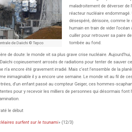
maladroitement de déverser de l
réacteur nucléaire endommagé. 
désespéré, dérisoire, comme le 
humain en train de vider l’océan à
cuiller pour retrouver sa paire de
tombée au fond.
entrale de Daiichi © Tepco
guère de doute: le monde vit sa plus grave crise nucléaire. Aujourd’hui
Daiichi copieusement arrosés de radiations pour tenter de sauver ce
ne n’a encore été gravement irradié. Mais c’est l’ensemble de la planè
isme inimaginable il y a encore une semaine. Le monde vit au fil de c
êtrées, d’un enfant passé au compteur Geiger, ces hommes-scaphan
tentes pour y recevoir les milliers de personnes qui désormais font l
amination.
raté le début
léaires surfent sur le tsunami
»
(12/3)