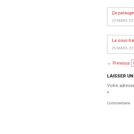
Ça patauge 
25 MARS 20
La sous-tra
26 MARS 20
Comme
← Previous
Naviga
LAISSER U
Votre adresse
*
Commentaire