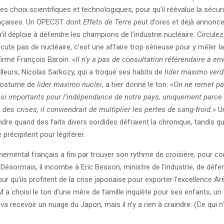
es choix scientifiques et technologiques, pour qu’il réévalue la sécur
ançaises. Un OPECST dont
Effets de Terre
peut d’ores et déjà annoncer
u’il déploie à défendre les champions de l’industrie nucléaire. Circulez, i
scute pas de nucléaire, c’est une affaire trop sérieuse pour y mêler la
irmé François Baroin:
«Il n’y a pas de consultation référendaire à en
lleurs, Nicolas Sarkozy, qui a troqué ses habits de
lider maximo ver
costume de
lider maximo nuclei
, a hier donné le ton:
«On ne remet pa
si importants pour l’indépendance de notre pays, uniquement parce 
 des crises, il conviendrait de multiplier les pertes de sang-froid.»
Un
ndre quand des faits divers sordides défraient la chronique, tandis q
précipitent pour légiférer.
emental français a fini par trouver son rythme de croisière, pour cor
Désormais, il incombe à Eric Besson, ministre de l’industrie, de défe
 qu’ils profitent de la crise japonaise pour exporter l’excellence Ar
 a choisi le ton d’une mère de famille inquiète pour ses enfants, un
va recevoir un nuage du Japon, mais il n’y a rien à craindre. (Ce qui n