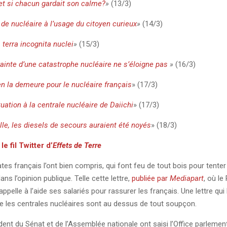
et si chacun gardait son calme?
»
(13/3)
 de nucléaire à l’usage du citoyen curieux
»
(14/3)
terra incognita nuclei
»
(15/3)
rainte d’une catastrophe nucléaire ne s’éloigne p
as
»
(16/3)
l en la demeure pour le nucléaire français
» (17/3)
tuation à la centrale nucléaire de Daiichi
» (17/3)
le, les diesels de secours auraient été noyés
» (18/3)
r
le fil Twitter d’
Effets de Terre
es français l’ont bien compris, qui font feu de tout bois pour tenter 
ans l’opinion publique. Telle cette lettre,
publiée par
Mediapart
, où le
appelle à l’aide ses salariés pour rassurer les français. Une lettre qu
ue les centrales nucléaires sont au dessus de tout soupçon.
ident du Sénat et de l’Assemblée nationale ont saisi l’Office parlemen