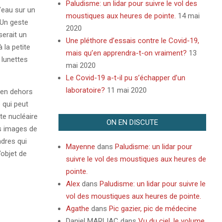
Paludisme: un lidar pour suivre le vol des
’eau sur un
moustiques aux heures de pointe.
14 mai
Un geste
2020
serait un
Une pléthore d’essais contre le Covid-19,
 la petite
mais qu’en apprendra-t-on vraiment?
13
 lunettes
mai 2020
Le Covid-19 a-t-il pu s’échapper d’un
laboratoire?
11 mai 2020
, en dehors
 qui peut
te nucléaire
ON EN DISCUTE
es images de
dres qui
Mayenne
dans
Paludisme: un lidar pour
’objet de
suivre le vol des moustiques aux heures de
pointe.
Alex
dans
Paludisme: un lidar pour suivre le
vol des moustiques aux heures de pointe.
Agathe
dans
Pic gazier, pic de médecine
Daniel MARLIAC
dans
Vu du ciel, le volume