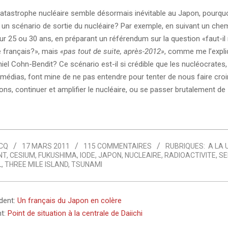
catastrophe nucléaire semble désormais inévitable au Japon, pourqu
 un scénario de sortie du nucléaire? Par exemple, en suivant un che
sur 25 ou 30 ans, en préparant un référendum sur la question «faut-il 
e français?», mais
«pas tout de suite, après-2012»
, comme me l’expliq
iel Cohn-Bendit? Ce scénario est-il si crédible que les nucléocrates,
édias, font mine de ne pas entendre pour tenter de nous faire croire
ons, continuer et amplifier le nucléaire, ou se passer brutalement de
CQ
17 MARS 2011
115 COMMENTAIRES
RUBRIQUES:
A LA 
NT
,
CESIUM
,
FUKUSHIMA
,
IODE
,
JAPON
,
NUCLEAIRE
,
RADIOACTIVITE
,
SE
L
,
THREE MILE ISLAND
,
TSUNAMI
édent:
Un français du Japon en colère
nt:
Point de situation à la centrale de Daiichi