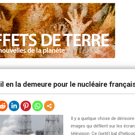
éril en la demeure pour le nucléaire françai
Il y a quelque chose de dérisoire
images qui défilent sur les écra
télévision. Ce (petit) bal d’hélic