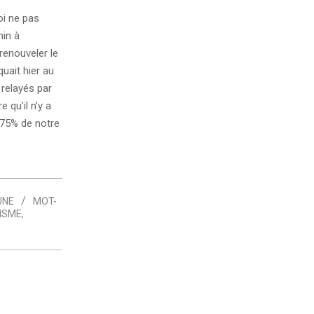
oi ne pas
min à
renouveler le
uait hier au
 relayés par
 qu’il n’y a
 75% de notre
UNE
MOT-
ISME
,