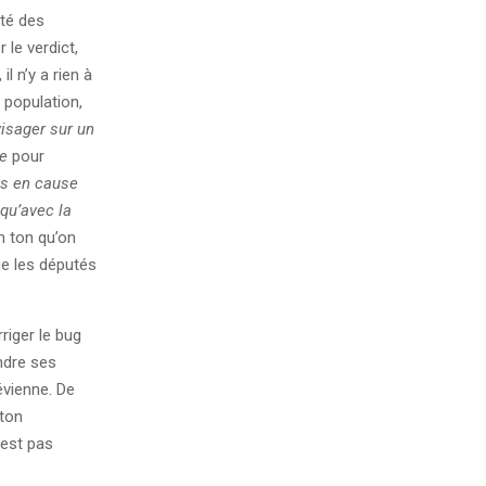
ité des
 le verdict,
l n’y a rien à
 population,
visager sur un
de
pour
s en cause
qu’avec la
 ton qu’on
ue les députés
riger le bug
ndre ses
évienne. De
 ton
’est pas