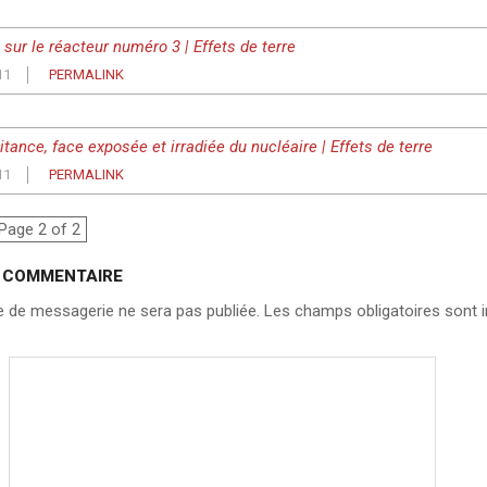
sur le réacteur numéro 3 | Effets de terre
11
PERMALINK
itance, face exposée et irradiée du nucléaire | Effets de terre
11
PERMALINK
nts
Page 2 of 2
tion
N COMMENTAIRE
 de messagerie ne sera pas publiée.
Les champs obligatoires sont i