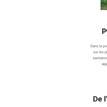
p
2011-
08-
Dans la pr
02
sur les p
sanitair
alg
De l