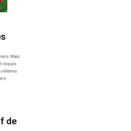
és
niers. Mais
t risques
 célèbres
iers
f de