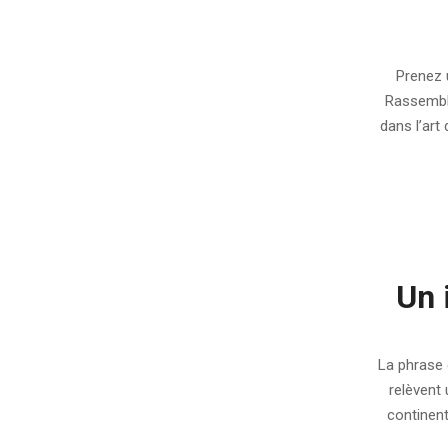
2011-
04-
Prenez 
13
Rassemble
dans l’art
Un 
2011-
02-
La phrase 
03
relèvent
continent