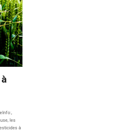
 à
eInfo:,
use, les
esticides à