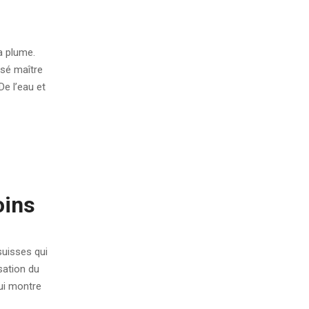
a plume.
ssé maître
De l’eau et
oins
suisses qui
sation du
qui montre