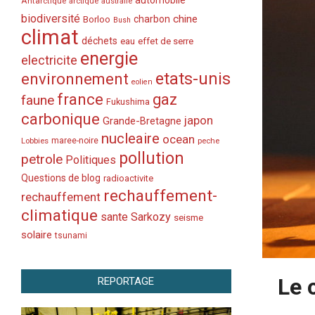
automobile
Antarctique
arctique
australie
biodiversité
chine
charbon
Borloo
Bush
climat
déchets
eau
effet de serre
energie
electricite
etats-unis
environnement
eolien
france
gaz
faune
Fukushima
carbonique
japon
Grande-Bretagne
nucleaire
ocean
Lobbies
maree-noire
peche
pollution
petrole
Politiques
Questions de blog
radioactivite
rechauffement-
rechauffement
climatique
sante
Sarkozy
seisme
solaire
tsunami
Le 
REPORTAGE