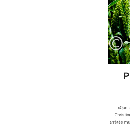
P
2019-
09-
«Que c
09
Christi
arrêtés mun