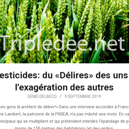
esticides: du «Délires» des uns
l’exagération des autres
DENIS DELBECQ
9 SEPTEMBRE 2019
es gens là arrêtent de délirer!» Dans une interview accordée à Franc
ane Lambert, la patronne de la FNSEA, n’a pas mâché ses mots. En ca
icipaux qui se multiplient et qui prétendent interdire l’épandage de p
moins de 150 mètres des habitations (et des jardins,