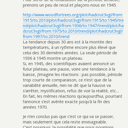
prenons un peu de recul et plaçons-nous en 1945.
http://www.woodfortrees.org/plot/hadcrut3vgl/from:
1915/to:2010/plot/hadcrut3vgl/from:1915/to:1945/tre
nd/plot/hadcrut3vgl/from:1936/to:1947/trend/plot/ha
dcrut3vgl/from:1975/to:2010/trend/plot/hadcrut3vgl/
from:1997/to:2010/trend
La tendance depuis 30 ans est à la montée des
températures, à un rythme encore plus élevé que
celui des 30 dernières années. La seule période de
1936 à 1945 montre un plateau.
Si, en 1945, des scientifiques avaient annoncé un
futur plateau, une pause, voire une tendance à la
baisse, j’imagine les réactions : pas possible, période
trop courte de comparaison, ce n’est que de la
variabilité annuelle, rien ne dit que la hausse va
s’arrêter, mystification, refus de voir la réalité, etc…
En fait, les mêmes réactions qu’aujourd’hui, pourtant
l’annonce s’est avérée exacte jusqu’à la fin des
années 1970.
Je n’en conclus pas que c’est ce qui va se passer,
mais seulement que cela reste envisageable.
C’est pourquoi, la possibilité que nous pourrions