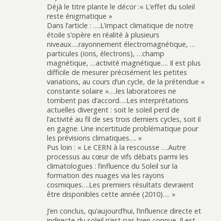
Déjà le titre plante le décor :« L’effet du soleil
reste énigmatique »
Dans l’article : ….L’impact climatique de notre
étoile s’opère en réalité à plusieurs
niveaux….rayonnement électromagnétique, …
particules (ions, électrons), …champ
magnétique, …activité magnétique…. Il est plus
difficile de mesurer précisément les petites
variations, au cours d’un cycle, de la prétendue «
constante solaire »….les laboratoires ne
tombent pas d’accord….Les interprétations
actuelles divergent : soit le soleil perd de
l’activité au fil de ses trois derniers cycles, soit il
en gagne. Une incertitude problématique pour
les prévisions climatiques…. »
Pus loin : « Le CERN à la rescousse ….Autre
processus au cœur de vifs débats parmi les
climatologues : l’influence du Soleil sur la
formation des nuages via les rayons
cosmiques….Les premiers résultats devraient
être disponibles cette année (2010)…. »
J’en conclus, qu’aujourd’hui, l’influence directe et
indirecte du soleil n’est pas bien connue. Il est