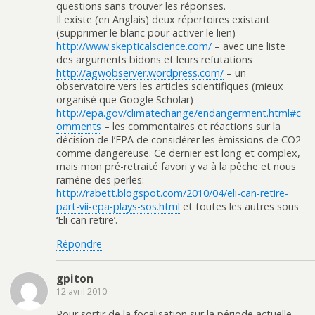
questions sans trouver les réponses.
Il existe (en Anglais) deux répertoires existant
(supprimer le blanc pour activer le lien)
http://www.skepticalscience.com/
– avec une liste
des arguments bidons et leurs refutations
http://agwobserver.wordpress.com/
– un
observatoire vers les articles scientifiques (mieux
organisé que Google Scholar)
http://epa.gov/climatechange/endangerment.html#c
omments
– les commentaires et réactions sur la
décision de l’EPA de considérer les émissions de CO2
comme dangereuse. Ce dernier est long et complex,
mais mon pré-retraité favori y va à la pêche et nous
ramène des perles:
http://rabett.blogspot.com/2010/04/eli-can-retire-
part-vii-epa-plays-sos.html
et toutes les autres sous
‘Eli can retire’.
Répondre
gpiton
12 avril 2010
Pour sortir de la focalisation sur la période actuelle,