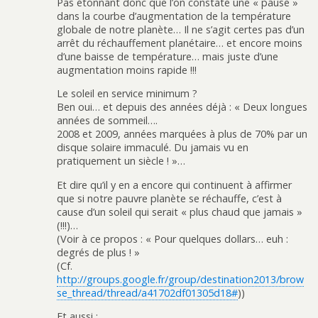
Pas étonnant donc que l’on constate une « pause »
dans la courbe d’augmentation de la température
globale de notre planète… Il ne s’agit certes pas d’un
arrêt du réchauffement planétaire… et encore moins
d’une baisse de température… mais juste d’une
augmentation moins rapide !!!
Le soleil en service minimum ?
Ben oui… et depuis des années déjà : « Deux longues
années de sommeil….
2008 et 2009, années marquées à plus de 70% par un
disque solaire immaculé. Du jamais vu en
pratiquement un siècle ! »…
Et dire qu’il y en a encore qui continuent à affirmer
que si notre pauvre planète se réchauffe, c’est à
cause d’un soleil qui serait « plus chaud que jamais »
(!!!)…
(Voir à ce propos : « Pour quelques dollars… euh :
degrés de plus ! »
(Cf.
http://groups.google.fr/group/destination2013/brow
se_thread/thread/a41702df01305d18#
))
Et aussi :