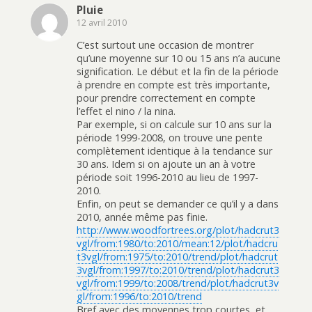
Pluie
12 avril 2010
C’est surtout une occasion de montrer
qu’une moyenne sur 10 ou 15 ans n’a aucune
signification. Le début et la fin de la période
à prendre en compte est très importante,
pour prendre correctement en compte
l’effet el nino / la nina.
Par exemple, si on calcule sur 10 ans sur la
période 1999-2008, on trouve une pente
complètement identique à la tendance sur
30 ans. Idem si on ajoute un an à votre
période soit 1996-2010 au lieu de 1997-
2010.
Enfin, on peut se demander ce qu’il y a dans
2010, année même pas finie.
http://www.woodfortrees.org/plot/hadcrut3
vgl/from:1980/to:2010/mean:12/plot/hadcru
t3vgl/from:1975/to:2010/trend/plot/hadcrut
3vgl/from:1997/to:2010/trend/plot/hadcrut3
vgl/from:1999/to:2008/trend/plot/hadcrut3v
gl/from:1996/to:2010/trend
Bref avec des moyennes trop courtes, et