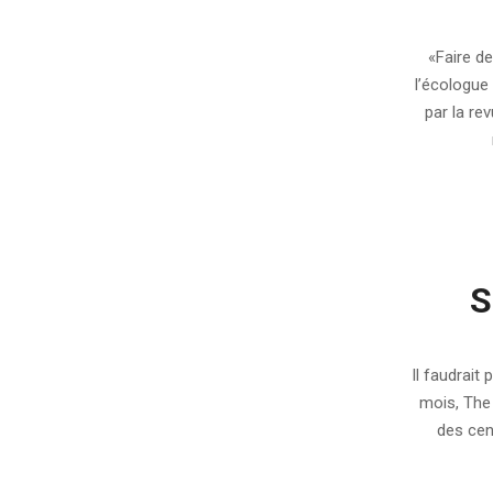
2010-
02-
«Faire d
25
l’écologue 
par la re
S
2009-
06-
Il faudrait
11
mois, The S
des cen