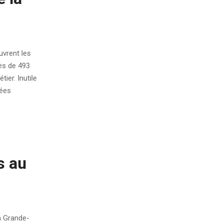
uvrent les
rès de 493
ier. Inutile
rées
s au
En Grande-