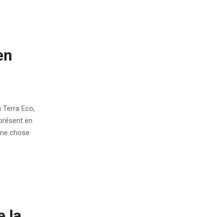
en
 Terra Eco,
présent en
 une chose
e la