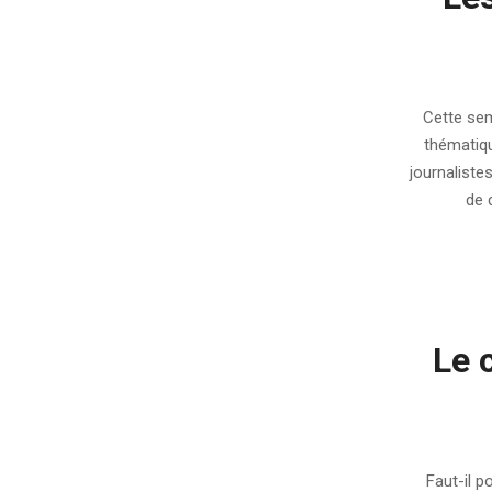
2009-
03-
Cette sem
19
thématiqu
journalistes
de 
Le c
2008-
07-
Faut-il p