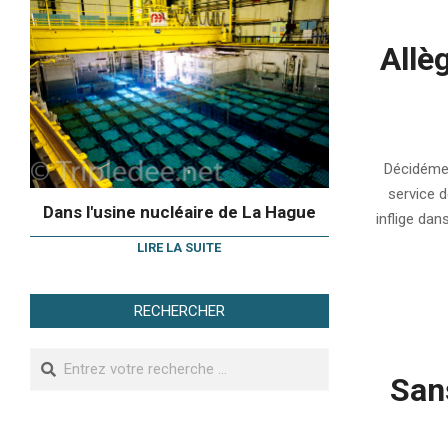
Allèg
2010-
03-
Décidémen
09
service d
Dans l'usine nucléaire de La Hague
inflige dan
LIRE LA SUITE
RECHERCHER
Search
Sans