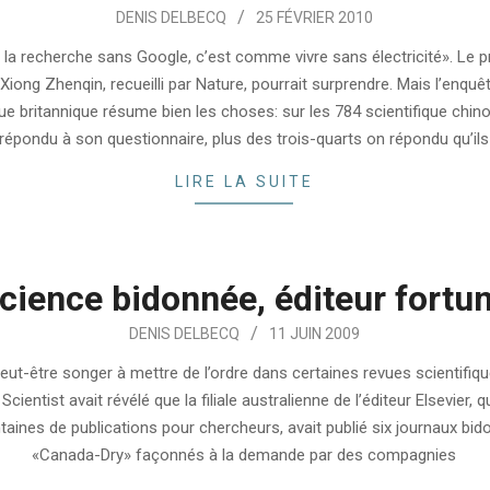
DENIS DELBECQ
25 FÉVRIER 2010
e la recherche sans Google, c’est comme vivre sans électricité». Le 
Xiong Zhenqin, recueilli par Nature, pourrait surprendre. Mais l’enquê
vue britannique résume bien les choses: sur les 784 scientifique chino
répondu à son questionnaire, plus des trois-quarts on répondu qu’ils
LIRE LA SUITE
cience bidonnée, éditeur fortu
DENIS DELBECQ
11 JUIN 2009
 peut-être songer à mettre de l’ordre dans certaines revues scientifique
cientist avait révélé que la filiale australienne de l’éditeur Elsevier, q
taines de publications pour chercheurs, avait publié six journaux bid
«Canada-Dry» façonnés à la demande par des compagnies