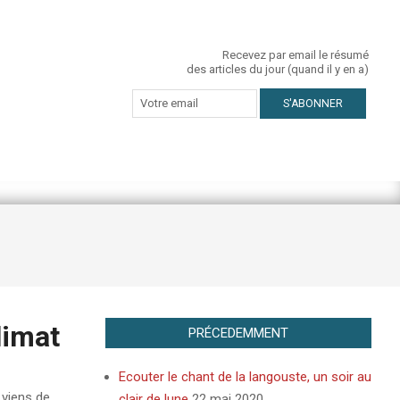
Recevez par email le résumé
des articles du jour (quand il y en a)
limat
PRÉCEDEMMENT
Ecouter le chant de la langouste, un soir au
 viens de
clair de lune
22 mai 2020