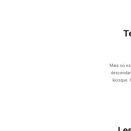
T
2009-
03-
Mais où est
20
descendant
kiosque. 
Les