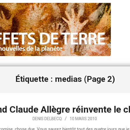
Étiquette : medias
(Page 2)
d Claude Allègre réinvente le c
DENIS DELBECQ
10 MARS 2010
omise, chose due. Vous saurez bientôt tout des quatre jours que je