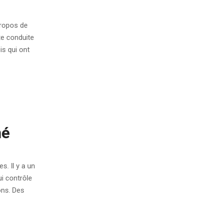
propos de
te conduite
is qui ont
né
s. Il y a un
ui contrôle
ons. Des