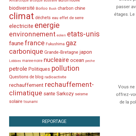
automobile
Antarctique
arctique
australie
10
passer av
biodiversité
chine
charbon
Borloo
Bush
climat
étages. Le 
déchets
eau
effet de serre
energie
electricite
etats-unis
environnement
eolien
france
gaz
faune
Fukushima
carbonique
japon
Grande-Bretagne
nucleaire
ocean
Lobbies
maree-noire
peche
pollution
petrole
Politiques
2010-
Questions de blog
radioactivite
rechauffement-
03-
rechauffement
Vous ne 
09
climatique
sante
Sarkozy
seisme
offrez-vo
solaire
de la po
tsunami
REPORTAGE