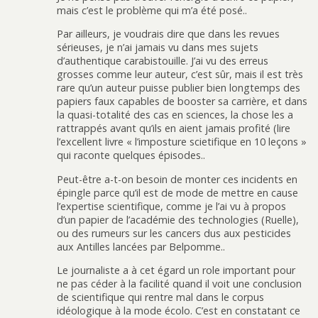
mais c’est le problème qui m’a été posé..
Par ailleurs, je voudrais dire que dans les revues
sérieuses, je n’ai jamais vu dans mes sujets
d’authentique carabistouille. J’ai vu des erreus
grosses comme leur auteur, c’est sûr, mais il est très
rare qu’un auteur puisse publier bien longtemps des
papiers faux capables de booster sa carrière, et dans
la quasi-totalité des cas en sciences, la chose les a
rattrappés avant qu’ils en aient jamais profité (lire
l’excellent livre « l’imposture scietifique en 10 leçons »
qui raconte quelques épisodes..
Peut-être a-t-on besoin de monter ces incidents en
épingle parce qu’il est de mode de mettre en cause
l’expertise scientifique, comme je l’ai vu à propos
d’un papier de l’académie des technologies (Ruelle),
ou des rumeurs sur les cancers dus aux pesticides
aux Antilles lancées par Belpomme..
Le journaliste a à cet égard un role important pour
ne pas céder à la facilité quand il voit une conclusion
de scientifique qui rentre mal dans le corpus
idéologique à la mode écolo. C’est en constatant ce