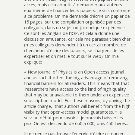
accès, mais cela aboutit à demander aux auteurs
eux-même de financer leurs papiers. Je suis confronté
à ce problème. On me demande d’écrire un papier de
15 pages, sur une compilation organisée par des
collègues, dans un sujet où j’ai quelque expérience.
Ce sont les Anglais de l’IOP, et cela a donné une
discussion amusante, car cela me paraissait bien cher
(mes collègues demandent à un certain nombre de
chercheurs d’écrire des papiers, se chargent de les
expertiser et on met le tout sur le web). On m’a
expliqué:
« New Journal of Physics is an Open access journal
and as such it offers the big advantage of removing
financial barriers for all readers. This means that that
researchers have access to the kind of high quality
that may be unavailable to them under an expensive
subscription model. For these reasons, by paying the
article charge, that authors will benefit from the high
visibility that open-access model guarantees. »..a
suivi un débat pour savoir si je pouvais baisser les
prix. On est descendu de 650 à 600, puis 450 Livres…
Je ne pense pas trouver l’énergie d’écrire ce papier,