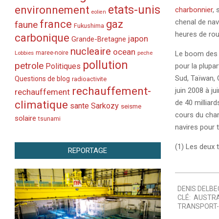
etats-unis
environnement
charbonnier
, 
eolien
france
chenal de nav
gaz
faune
Fukushima
heures de rou
carbonique
japon
Grande-Bretagne
nucleaire
ocean
Lobbies
maree-noire
Le boom des e
peche
pollution
petrole
Politiques
pour la plupa
Sud, Taïwan, 
Questions de blog
radioactivite
rechauffement-
juin 2008 à ju
rechauffement
climatique
de 40 milliar
sante
Sarkozy
seisme
cours du charb
solaire
tsunami
navires pour 
(1) Les deux 
REPORTAGE
2010-
DENIS DELBE
04-
CLÉ:
AUSTRA
12
TRANSPORT-