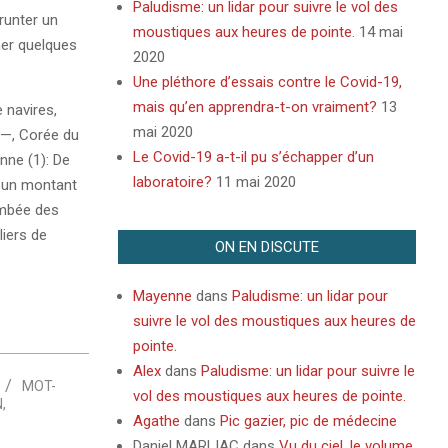
Paludisme: un lidar pour suivre le vol des
runter un
moustiques aux heures de pointe.
14 mai
ner quelques
2020
Une pléthore d’essais contre le Covid-19,
mais qu’en apprendra-t-on vraiment?
13
 navires,
mai 2020
l—, Corée du
Le Covid-19 a-t-il pu s’échapper d’un
nne (1): De
laboratoire?
11 mai 2020
r un montant
lambée des
liers de
ON EN DISCUTE
Mayenne
dans
Paludisme: un lidar pour
suivre le vol des moustiques aux heures de
pointe.
Alex
dans
Paludisme: un lidar pour suivre le
MOT-
vol des moustiques aux heures de pointe.
N
,
Agathe
dans
Pic gazier, pic de médecine
Daniel MARLIAC
dans
Vu du ciel, le volume