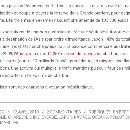
sous pavillon Panaméen cette fois. Là encore, le navire a évité d’emp
igation et coupé à travers la réserve de la Grande barrière, pour gag
te. Les trois mis en examen risquent une amende de 135 000 euros.
xportations de charbon australien a créé une véritable autoroute de
rt à destination de l’Asie (par ordre d’importance Japon—40% du tota
Chine, Inde). Un marché juteux pour la balance commerciale australie
in 2009,
l’Australie a exporté 263 millions de tonnes de charbon
, pou
ds d’euros (contre 17 milliards l’année précédente, en raison d’une f
on). Une activité qui multiplie le trafic maritime puisqu’il faut des mil
transporter un tel volume de charbon.
tiers sont des charbons à vocation métallurgique.
CQ
12 AVRIL 2010
2 COMMENTAIRES
RUBRIQUES:
EN BREF
LIE
,
CHARBON
,
CHINE
,
ENERGIE
,
JAPON
,
NAVIRES
,
OCEANS
,
POLLUTIO
MARITIME