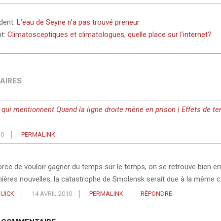
édent:
L’eau de Seyne n’a pas trouvé preneur
nt:
Climatosceptiques et climatologues, quelle place sur l’internet?
AIRES
qui mentionnent Quand la ligne droite mène en prison | Effets de terr
10
PERMALINK
orce de vouloir gagner du temps sur le temps, on se retrouve bien 
nières nouvelles, la catastrophe de Smolensk serait due à la même c
UICK
14 AVRIL 2010
PERMALINK
RÉPONDRE