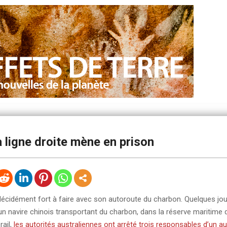
 ligne droite mène en prison
 décidément fort à faire avec son autoroute du charbon. Quelques jo
un navire chinois transportant du charbon, dans la réserve maritime 
rail,
les autorités australiennes ont arrêté trois responsables d’un au