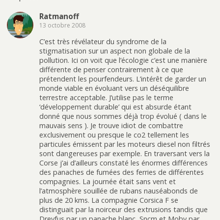
Ratmanoff
13 octobre 2008
C’est très révélateur du syndrome de la
stigmatisation sur un aspect non globale de la
pollution. Ici on voit que l’écologie c’est une manière
différente de penser contrairement à ce que
prétendent les pourfendeurs. L’intérêt de garder un
monde viable en évoluant vers un déséquilibre
terrestre acceptable. J’utilise pas le terme
‘développement durable’ qui est absurde étant
donné que nous sommes déjà trop évolué ( dans le
mauvais sens ). Je trouve idiot de combattre
exclusivement ou presque le co2 tellement les
particules émissent par les moteurs diesel non filtrés
sont dangereuses par exemple. En traversant vers la
Corse j’ai d’ailleurs constaté les énormes différences
des panaches de fumées des ferries de différentes
compagnies. La journée était sans vent et
l’atmosphère souillée de rubans nauséabonds de
plus de 20 kms. La compagnie Corsica F se
distinguait par la noirceur des extrusions tandis que
Dreyfus par un panache blanc, Sncm et Moby par