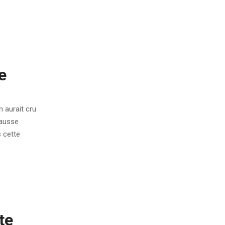
e
n aurait cru
fausse
 cette
te