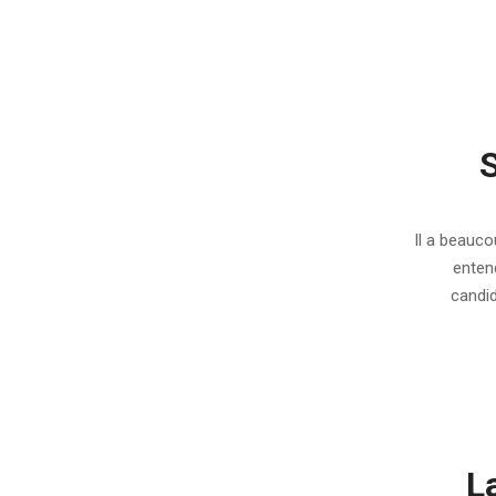
S
2007-
03-
Il a beauco
02
entend
candid
L