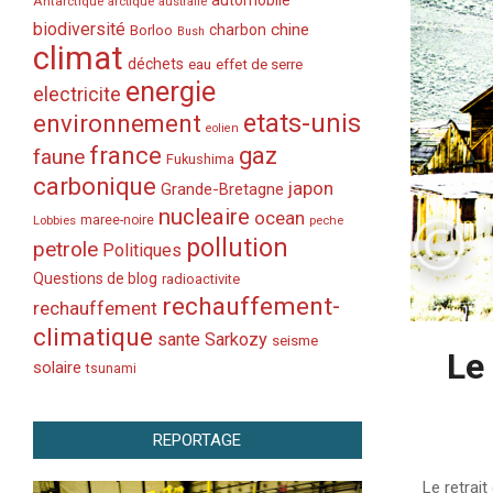
automobile
Antarctique
arctique
australie
biodiversité
chine
charbon
Borloo
Bush
climat
déchets
eau
effet de serre
energie
electricite
etats-unis
environnement
eolien
france
gaz
faune
Fukushima
carbonique
japon
Grande-Bretagne
nucleaire
ocean
Lobbies
maree-noire
peche
pollution
petrole
Politiques
Questions de blog
radioactivite
rechauffement-
rechauffement
climatique
sante
Sarkozy
seisme
Le
solaire
tsunami
REPORTAGE
2017-
06-
Le retrai