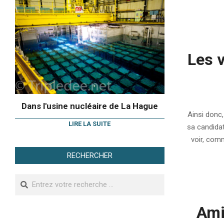
02
Les 
2011-
Dans l'usine nucléaire de La Hague
04-
Ainsi donc,
13
LIRE LA SUITE
sa candidat
voir, comm
RECHERCHER
Search
Ami