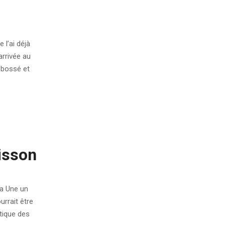
 l’ai déjà
arrivée au
 bossé et
oisson
a Une un
urrait être
tique des