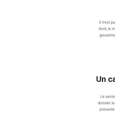
2009-
05-
Il n’est 
27
écrit, le
gouverne
Un ca
2009-
04-
Le secon
01
dossier su
présenté 