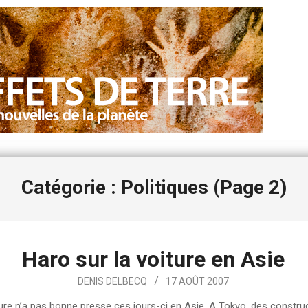
Catégorie : Politiques
(Page 2)
Haro sur la voiture en Asie
DENIS DELBECQ
17 AOÛT 2007
ture n’a pas bonne presse ces jours-ci en Asie. A Tokyo, des constru