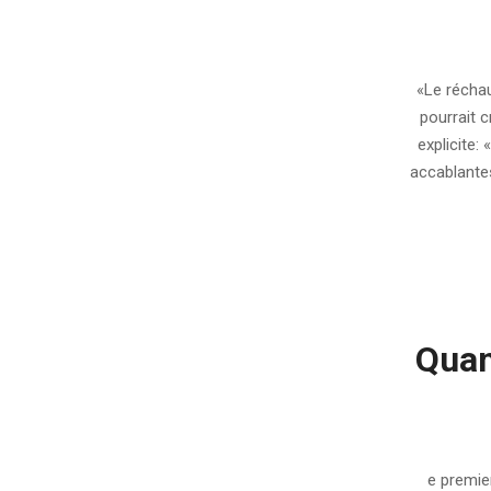
2007-
08-
«Le réchau
07
pourrait c
explicite:
accablante
Quan
2007-
08-
e premie