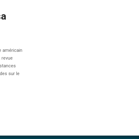
sa
e américain
a revue
nstances
des sur le