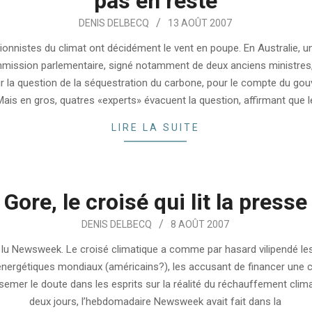
pas en reste
DENIS DELBECQ
13 AOÛT 2007
ionnistes du climat ont décidément le vent en poupe. En Australie, u
mission parlementaire, signé notamment de deux anciens ministres,
r la question de la séquestration du carbone, pour le compte du go
Mais en gros, quatres «experts» évacuent la question, affirmant que l
LIRE LA SUITE
Gore, le croisé qui lit la presse
DENIS DELBECQ
8 AOÛT 2007
a lu Newsweek. Le croisé climatique a comme par hasard vilipendé le
nergétiques mondiaux (américains?), les accusant de financer une
semer le doute dans les esprits sur la réalité du réchauffement climat
deux jours, l’hebdomadaire Newsweek avait fait dans la