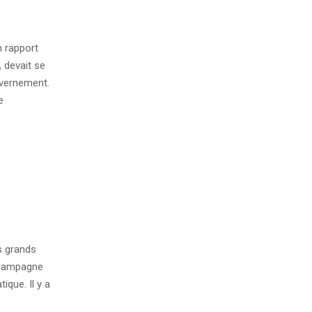
n rapport
 devait se
uvernement.
e
s grands
 campagne
ique. Il y a