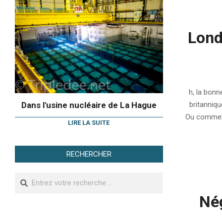
Lond
2007-
08-
h, la bonn
15
Dans l'usine nucléaire de La Hague
britanniqu
Ou comment 
LIRE LA SUITE
RECHERCHER
Search
Nég