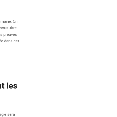
emaine. On
sous-titre
les preuves
ée dans cet
t les
rgie sera