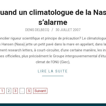
uand un climatologue de la Na
s’alarme
DENIS DELBECQ
30 JUILLET 2007
ilier rigueur scientifique et principe de précaution? Le climatologu
Hansen (Nasa) jette un petit pavé dans la mare en appelant, dans l
ent research letters, à court-circuiter, d’une certaine manière, les i
ues officielles, plus précisément le Groupe intergouvernemental d’étu
climat de l’ONU (Giec),
LIRE LA SUITE
on
1
2
3
…
5
Suivant