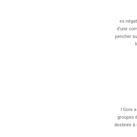
2007-
08-
es négat
13
d’une com
pencher su
2007-
08-
l Gore 
08
groupes é
destinée à 