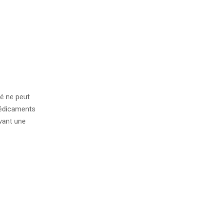
té ne peut
médicaments
evant une