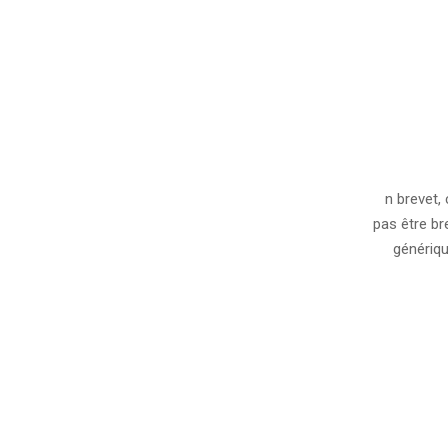
2007-
08-
n brevet,
07
pas être br
génériqu