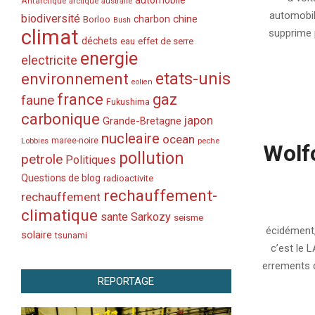
automobile
Antarctique
arctique
australie
17
automobile
biodiversité
chine
charbon
Borloo
Bush
climat
supprime p
déchets
eau
effet de serre
energie
electricite
etats-unis
environnement
eolien
france
gaz
faune
Fukushima
carbonique
japon
Grande-Bretagne
nucleaire
ocean
Lobbies
maree-noire
peche
Wolfo
pollution
petrole
Politiques
Questions de blog
radioactivite
rechauffement-
rechauffement
2007-
climatique
sante
Sarkozy
seisme
08-
écidément, 
solaire
tsunami
16
c’est le L
errements d
REPORTAGE