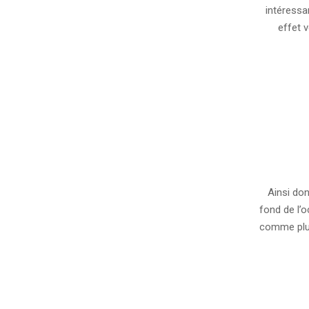
06
intéressa
effet 
2007-
08-
Ainsi don
05
fond de l’
comme plus 