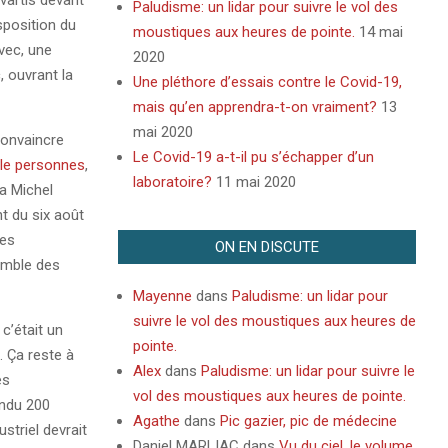
vartis devant
Paludisme: un lidar pour suivre le vol des
sposition du
moustiques aux heures de pointe.
14 mai
ivec, une
2020
, ouvrant la
Une pléthore d’essais contre le Covid-19,
mais qu’en apprendra-t-on vraiment?
13
mai 2020
convaincre
Le Covid-19 a-t-il pu s’échapper d’un
lle personnes
,
laboratoire?
11 mai 2020
a Michel
nt du six août
les
ON EN DISCUTE
emble des
Mayenne
dans
Paludisme: un lidar pour
suivre le vol des moustiques aux heures de
c’était un
pointe.
. Ça reste à
Alex
dans
Paludisme: un lidar pour suivre le
es
vol des moustiques aux heures de pointe.
endu 200
Agathe
dans
Pic gazier, pic de médecine
striel devrait
Daniel MARLIAC
dans
Vu du ciel, le volume