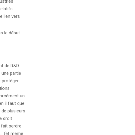
ustries
elatifs
 lien vers
s le début
ent de R&D
 une partie
r protéger
tions.
forcément un
n il faut que
 de plusieurs
e droit
 fait perdre
e… (et même