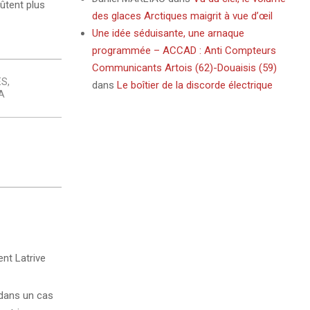
ûtent plus
des glaces Arctiques maigrit à vue d’œil
Une idée séduisante, une arnaque
programmée – ACCAD : Anti Compteurs
Communicants Artois (62)-Douaisis (59)
ES
,
dans
Le boîtier de la discorde électrique
A
ent Latrive
 dans un cas