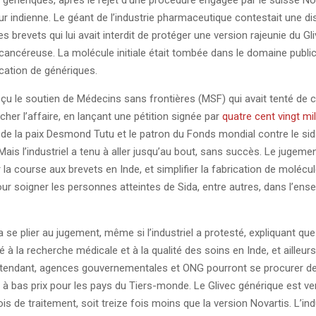
énériques, après le rejet d’une procédure engagée par le suisse No
r indienne. Le géant de l’industrie pharmaceutique contestait une di
s brevets qui lui avait interdit de protéger une version rajeunie du Gl
cancéreuse. La molécule initiale était tombée dans le domaine public
ication de génériques.
reçu le soutien de Médecins sans frontières (MSF) qui avait tenté de 
cher l’affaire, en lançant une pétition signée par
quatre cent vingt mi
 de la paix Desmond Tutu et le patron du Fonds mondial contre le sid
ais l’industriel a tenu à aller jusqu’au bout, sans succès. Le jugeme
r la course aux brevets en Inde, et simplifier la fabrication de molécu
ur soigner les personnes atteintes de Sida, entre autres, dans l’ens
 se plier au jugement, même si l’industriel a protesté, expliquant que 
 à la recherche médicale et à la qualité des soins en Inde, et ailleurs
ttendant, agences gouvernementales et ONG pourront se procurer d
 bas prix pour les pays du Tiers-monde. Le Glivec générique est v
is de traitement, soit treize fois moins que la version Novartis. L’indu