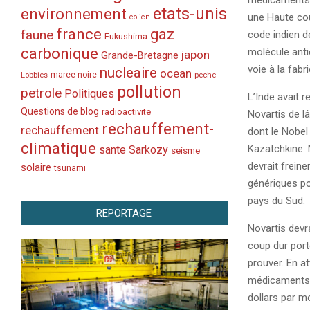
médicaments g
etats-unis
environnement
une Haute cou
eolien
france
gaz
faune
code indien de
Fukushima
carbonique
molécule anti
japon
Grande-Bretagne
voie à la fabr
nucleaire
ocean
Lobbies
maree-noire
peche
pollution
petrole
Politiques
L’Inde avait 
Questions de blog
radioactivite
Novartis de lâ
rechauffement-
rechauffement
dont le Nobel
climatique
Kazatchkine. M
sante
Sarkozy
seisme
devrait freine
solaire
tsunami
génériques po
pays du Sud.
REPORTAGE
Novartis devra
coup dur porté
prouver. En a
médicaments à
dollars par mo