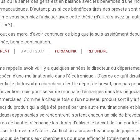
bus où la santé des gens est en balance avec les bénéfices d’une ind
rmaceutiques. D’autant plus si ces bénéfices tirés des brevets sont r
me vous semblez l’indiquer avec cette thèse (d’ailleurs avez un autre
e-ci ?).
tout cas merci d’avoir continuer ce blog que je suis assidûment depui
nnée, bonne continuation.
RENT
8 AOÛT 2007
PERMALINK
RÉPONDRE
me rappelle avoir vu il y a quelques années le directeur du départem
opéen d’une multinationale dans l’électronique… D’après ce qu’il disait
entielle du travail du chercheur c’est le dépot de brevet, non pas pou
 invention mais pour servir de monnaie d’échanges dans les négocia
merciales. Comme à chaque fois qu’un nouveau produit sort il y a 
ct du produit qui a déjà été pensé par une autre multinationale et bie
 deux responsables se rencontrent, sortent chacun un pile de brevets
es de haut et s’échange les droits d’utiliser le brevet de l’un contre l
iliser le brevet de l’autre… Au final on a brassé beaucoup de papier et
ucoup de temps aux chercheurs pour une efficacité totalement null