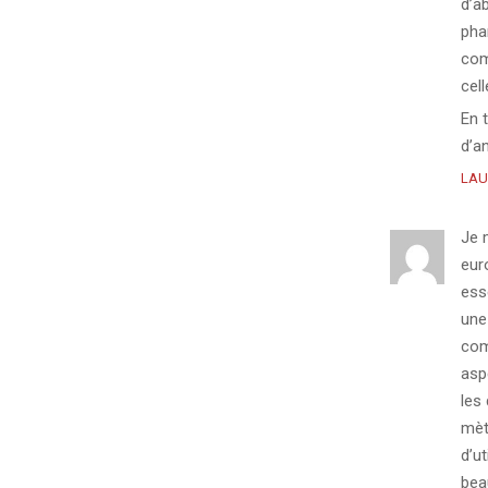
d’a
pha
com
cell
En 
d’a
LAU
Je 
eur
ess
une
com
aspe
les
mètr
d’ut
bea