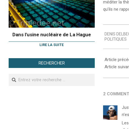
méditer la th
qu’ils ne rapp
2007-
Dans l'usine nucléaire de La Hague
DENIS DELBE
08-
POLITIQUES
07
LIRE LA SUITE
Article préc
RECHERCHER
Article suiva
Search
2 COMMENT
Jus
n’es
Les