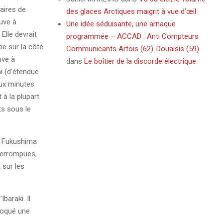
aires de
des glaces Arctiques maigrit à vue d’œil
ouve à
Une idée séduisante, une arnaque
Elle devrait
programmée – ACCAD : Anti Compteurs
e sur la côte
Communicants Artois (62)-Douaisis (59)
uve à
dans
Le boîtier de la discorde électrique
i (d’étendue
eux minutes
à la plupart
ts sous le
de Fukushima
terrompues,
 sur les
baraki. Il
voqué une