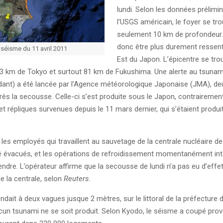
lundi. Selon les données prélimin
l’USGS américain, le foyer se tr
seulement 10 km de profondeur. 
donc être plus durement ressenti
 séisme du 11 avril 2011
Est du Japon. L’épicentre se tro
 km de Tokyo et surtout 81 km de Fukushima. Une alerte au tsunam
dant) a été lancée par l’Agence météorologique Japonaise (JMA), d
ès la secousse. Celle-ci s’est produite sous le Japon, contrairement 
t répliques survenues depuis le 11 mars dernier, qui s’étaient produi
les employés qui travaillent au sauvetage de la centrale nucléaire 
té évacués, et les opérations de refroidissement momentanément in
ndre. L’opérateur affirme que la secousse de lundi n’a pas eu d’effet
de la centrale, selon
Reuters
.
dait à deux vagues jusque 2 mètres, sur le littoral de la préfecture d’I
un tsunami ne se soit produit. Selon Kyodo, le séisme a coupé pro