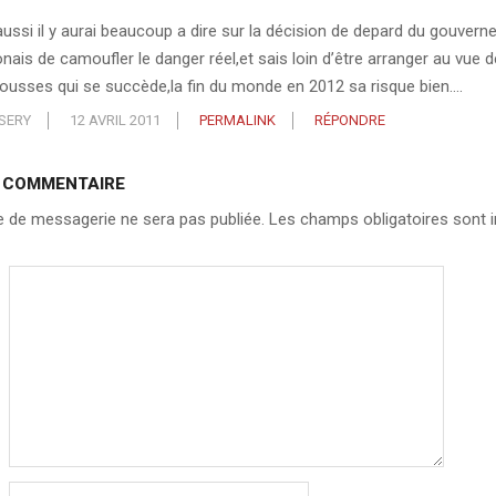
aussi il y aurai beaucoup a dire sur la décision de depard du gouver
onais de camoufler le danger réel,et sais loin d’être arranger au vue 
ousses qui se succède,la fin du monde en 2012 sa risque bien….
SERY
12 AVRIL 2011
PERMALINK
RÉPONDRE
N COMMENTAIRE
 de messagerie ne sera pas publiée.
Les champs obligatoires sont i