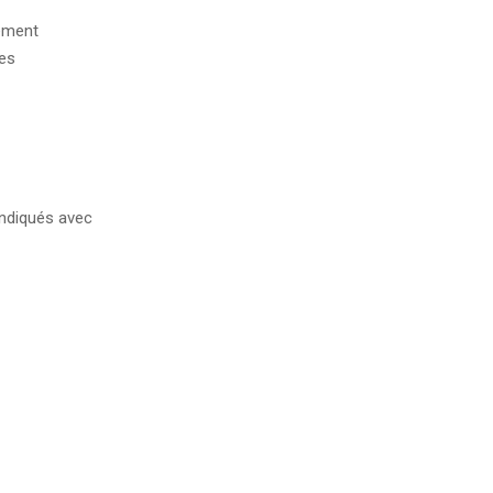
nement
des
ndiqués avec