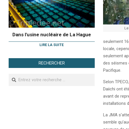
Le
Dans l'usine nucléaire de La Hague
seulement 163
LIRE LA SUITE
locale, cepen
seulement apr
RECHERCHER
des séismes e
Pacifique.
Search
Selon TPECO, 
Daiichi ont é
avant de repre
installations 
La JMA s’atten
semble qu’auc