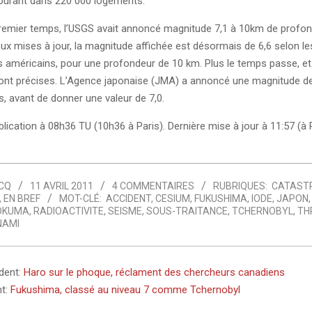
ourant dans 220 000 logements.
remier temps, l’USGS avait annoncé magnitude 7,1 à 10km de profon
ux mises à jour, la magnitude affichée est désormais de 6,6 selon le
 américains, pour une profondeur de 10 km. Plus le temps passe, et 
ont précises. L’Agence japonaise (JMA) a annoncé une magnitude de
, avant de donner une valeur de 7,0.
lication à 08h36 TU (10h36 à Paris). Dernière mise à jour à 11:57 (à 
CQ
11 AVRIL 2011
4 COMMENTAIRES
RUBRIQUES:
CATAST
,
EN BREF
MOT-CLÉ:
ACCIDENT
,
CESIUM
,
FUKUSHIMA
,
IODE
,
JAPON
OKUMA
,
RADIOACTIVITE
,
SEISME
,
SOUS-TRAITANCE
,
TCHERNOBYL
,
TH
NAMI
édent:
Haro sur le phoque, réclament des chercheurs canadiens
nt:
Fukushima, classé au niveau 7 comme Tchernobyl