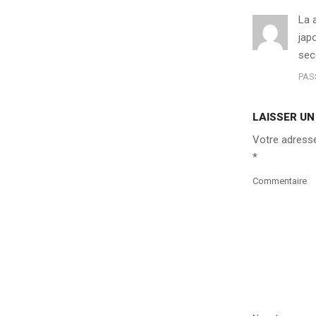
La 
jap
sec
PAS
LAISSER U
Votre adresse
*
Commentaire