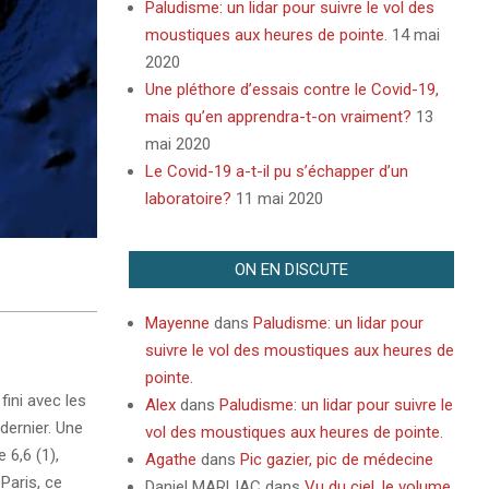
Paludisme: un lidar pour suivre le vol des
moustiques aux heures de pointe.
14 mai
2020
Une pléthore d’essais contre le Covid-19,
mais qu’en apprendra-t-on vraiment?
13
mai 2020
Le Covid-19 a-t-il pu s’échapper d’un
laboratoire?
11 mai 2020
ON EN DISCUTE
Mayenne
dans
Paludisme: un lidar pour
suivre le vol des moustiques aux heures de
pointe.
fini avec les
Alex
dans
Paludisme: un lidar pour suivre le
dernier. Une
vol des moustiques aux heures de pointe.
 6,6 (1),
Agathe
dans
Pic gazier, pic de médecine
Paris, ce
Daniel MARLIAC
dans
Vu du ciel, le volume