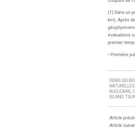
coupure de c
(1) Dans un p
km). Après de
géophysiciens
évaluations s
premier temps
• Première pub
2011-
DENIS DELBE
04-
NATURELLES
11
NUCLEAIRE
,
ISLAND
,
TSU
Article préc
Article suiva