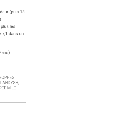
deur (puis 13
s
plus les
 7,1 dans un
Paris)
ROPHES
,
LANDYSH
,
REE MILE