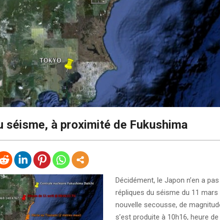
 séisme, à proximité de Fukushima
Décidément, le Japon n’en a pas 
répliques du séisme du 11 mars 
nouvelle secousse, de magnitude
s’est produite à 10h16, heure de 