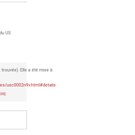
 du US
ai trouvée). Elle a été mise à
es/usc0002n9v.html#details
DRE