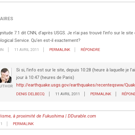
AIRES
itude 7.1 dit CNN, d’après USGS. Je n’ai pas trouvé l’info sur le site
logical Service. Qu’en est-il exactement?
IN
11 AVRIL 2011
PERMALINK
RÉPONDRE
Si si, l’info est sur le site, depuis 10:28 (heure à laquelle je l’
jour à 10:47 (heures de Paris)
http://earthquake.usgs.gov/earthquakes/recenteqsww/Quak
UTHOR
DENIS DELBECQ
11 AVRIL 2011
PERMALINK
RÉPON
isme, à proximité de Fukushima | DDurable.com
11
PERMALINK