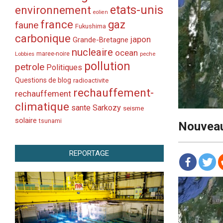
etats-unis
environnement
eolien
france
gaz
faune
Fukushima
carbonique
japon
Grande-Bretagne
nucleaire
ocean
Lobbies
maree-noire
peche
pollution
petrole
Politiques
Questions de blog
radioactivite
rechauffement-
rechauffement
climatique
sante
Sarkozy
seisme
solaire
tsunami
Nouveau
REPORTAGE