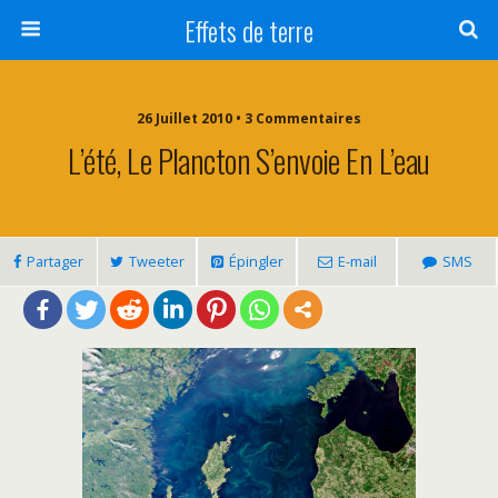
Effets de terre
26 Juillet 2010 • 3 Commentaires
L’été, Le Plancton S’envoie En L’eau
Partager
Tweeter
Épingler
E-mail
SMS