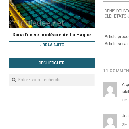
2010-
DENIS DELBE
02-
CLÉ:
ETATS-
25
Dans l'usine nucléaire de La Hague
Article préc
Article suiva
LIRE LA SUITE
RECHERCHER
11 COMMEN
Search
A q
jubi
GM
Just
GM