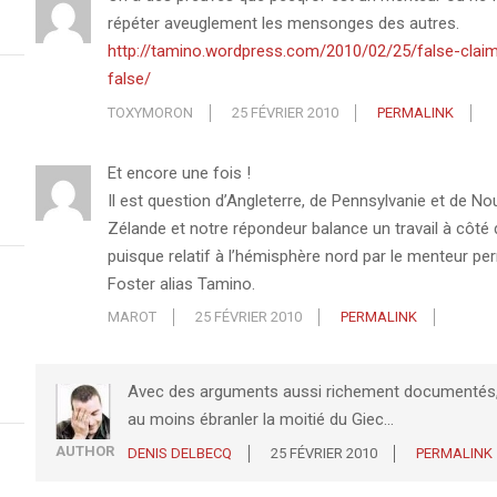
répéter aveuglement les mensonges des autres.
http://tamino.wordpress.com/2010/02/25/false-clai
false/
TOXYMORON
25 FÉVRIER 2010
PERMALINK
Et encore une fois !
Il est question d’Angleterre, de Pennsylvanie et de No
Zélande et notre répondeur balance un travail à côté 
puisque relatif à l’hémisphère nord par le menteur p
Foster alias Tamino.
MAROT
25 FÉVRIER 2010
PERMALINK
Avec des arguments aussi richement documentés,
au moins ébranler la moitié du Giec…
AUTHOR
DENIS DELBECQ
25 FÉVRIER 2010
PERMALINK