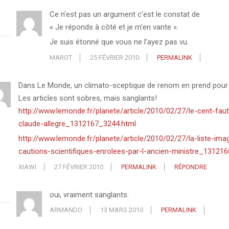
Ce n’est pas un argument c’est le constat de
« Je réponds à côté et je m’en vante ».
Je suis étonné que vous ne l’ayez pas vu.
MAROT
25 FÉVRIER 2010
PERMALINK
Dans Le Monde, un climato-sceptique de renom en prend pour
Les articles sont sobres, mais sanglants!
http://www.lemonde.fr/planete/article/2010/02/27/le-cent-fau
claude-allegre_1312167_3244.html
http://www.lemonde.fr/planete/article/2010/02/27/la-liste-ima
cautions-scientifiques-enrolees-par-l-ancien-ministre_13121
XIAWI
27 FÉVRIER 2010
PERMALINK
RÉPONDRE
oui, vraiment sanglants.
ARMANDO
13 MARS 2010
PERMALINK