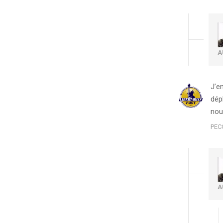
A
J’e
dép
nou
PEC
A