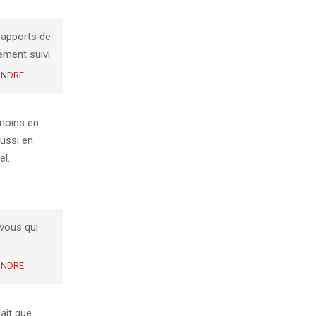
 rapports de
ement suivi.
ONDRE
émoins en
ussi en
el.
 vous qui
ONDRE
ait que