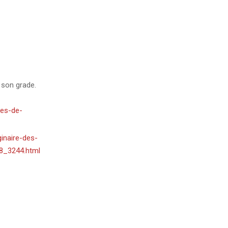
 son grade.
tes-de-
ginaire-des-
68_3244.html