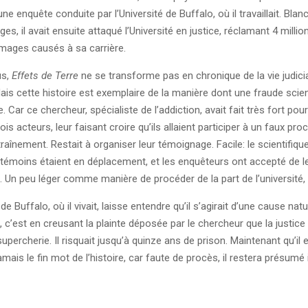
une enquête conduite par l’Université de Buffalo, où il travaillait. Blan
s, il avait ensuite attaqué l’Université en justice, réclamant 4 millio
mages causés à sa carrière.
us,
Effets de Terre
ne se transforme pas en chronique de la vie judicia
ais cette histoire est exemplaire de la manière dont une fraude scien
. Car ce chercheur, spécialiste de l’addiction, avait fait très fort pou
rois acteurs, leur faisant croire qu’ils allaient participer à un faux pro
raînement. Restait à organiser leur témoignage. Facile: le scientifiqu
 témoins étaient en déplacement, et les enquêteurs ont accepté de le
. Un peu léger comme manière de procéder de la part de l’université,
de Buffalo, où il vivait, laisse entendre qu’il s’agirait d’une cause natu
e, c’est en creusant la plainte déposée par le chercheur que la justic
upercherie. Il risquait jusqu’à quinze ans de prison. Maintenant qu’il 
mais le fin mot de l’histoire, car faute de procès, il restera présumé