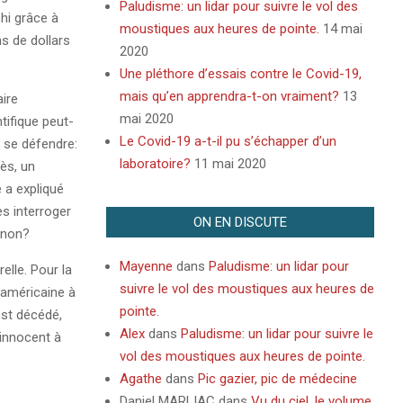
Paludisme: un lidar pour suivre le vol des
chi grâce à
moustiques aux heures de pointe.
14 mai
ns de dollars
2020
Une pléthore d’essais contre le Covid-19,
mais qu’en apprendra-t-on vraiment?
13
ire
mai 2020
tifique peut-
Le Covid-19 a-t-il pu s’échapper d’un
r se défendre:
laboratoire?
11 mai 2020
cès, un
e a expliqué
s interroger
ON EN DISCUTE
 non?
Mayenne
dans
Paludisme: un lidar pour
relle. Pour la
suivre le vol des moustiques aux heures de
e américaine à
pointe.
est décédé,
Alex
dans
Paludisme: un lidar pour suivre le
 innocent à
vol des moustiques aux heures de pointe.
Agathe
dans
Pic gazier, pic de médecine
Daniel MARLIAC
dans
Vu du ciel, le volume