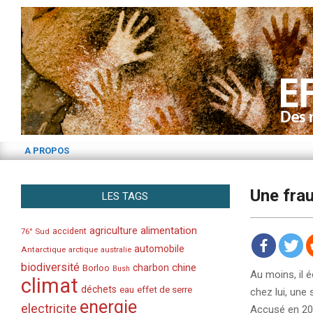
Skip
to
content
A PROPOS
Une frau
LES TAGS
alimentation
agriculture
accident
76° Sud
automobile
Antarctique
arctique
australie
biodiversité
chine
charbon
Borloo
Bush
Au moins, il 
climat
déchets
eau
effet de serre
chez lui, une 
energie
electricite
Accusé en 200