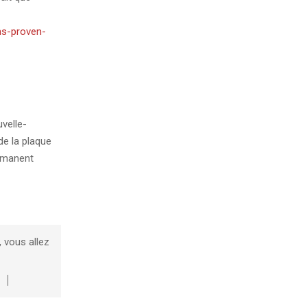
ms-proven-
uvelle-
de la plaque
ermanent
 vous allez