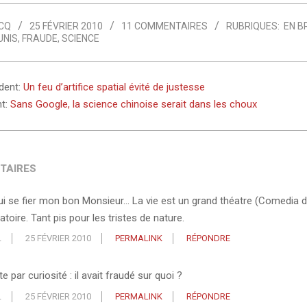
CQ
25 FÉVRIER 2010
11 COMMENTAIRES
RUBRIQUES:
EN B
UNIS
,
FRAUDE
,
SCIENCE
édent:
Un feu d’artifice spatial évité de justesse
nt:
Sans Google, la science chinoise serait dans les choux
TAIRES
ui se fier mon bon Monsieur… La vie est un grand théatre (Comedia de
latoire. Tant pis pour les tristes de nature.
L
25 FÉVRIER 2010
PERMALINK
RÉPONDRE
e par curiosité : il avait fraudé sur quoi ?
L
25 FÉVRIER 2010
PERMALINK
RÉPONDRE