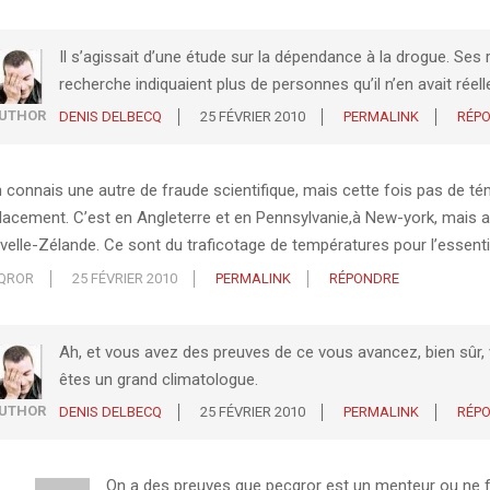
Il s’agissait d’une étude sur la dépendance à la drogue. Ses
recherche indiquaient plus de personnes qu’il n’en avait réell
UTHOR
DENIS DELBECQ
25 FÉVRIER 2010
PERMALINK
RÉP
n connais une autre de fraude scientifique, mais cette fois pas de t
lacement. C’est en Angleterre et en Pennsylvanie,à New-york, mais a
velle-Zélande. Ce sont du traficotage de températures pour l’essenti
QROR
25 FÉVRIER 2010
PERMALINK
RÉPONDRE
Ah, et vous avez des preuves de ce vous avancez, bien sûr,
êtes un grand climatologue.
UTHOR
DENIS DELBECQ
25 FÉVRIER 2010
PERMALINK
RÉP
On a des preuves que pecqror est un menteur ou ne f