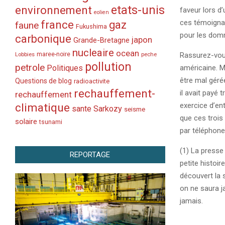
etats-unis
environnement
faveur lors d’
eolien
france
ces témoignage
gaz
faune
Fukushima
pour les dom
carbonique
japon
Grande-Bretagne
nucleaire
ocean
Lobbies
maree-noire
Rassurez-vo
peche
pollution
petrole
Politiques
américaine. M
être mal gérée
Questions de blog
radioactivite
rechauffement-
il avait payé t
rechauffement
climatique
exercice d’ent
sante
Sarkozy
seisme
que ces trois
solaire
tsunami
par téléphone
(1) La presse 
REPORTAGE
petite histoir
découvert la s
on ne saura ja
jamais.