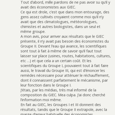
Tout d’abord, mille pardons de ne pas avoir su qu’il y
avait des économistes aux GIEC.
Ce qui est drole, c’est que dans mon entourage, des
gens assez cultivés croyaient comme moi qu’il n’y
avait que des climatologues, météorologues,
chimistes et autres biologistes, dans un seul et
même groupe.
A mon avis, pour arriver aux résultats que le GIEC
présente, il n’y avait pas besoin des économistes du
Groupe II. Devant l’eau qui avance, les scientifiques
sont tout à fait à même de savoir qu’il faut tout
laisser sur place (usines, routes, habitations, cultures,
etc …) et que cela a un certain coût. Et les
scientifiques du Groupe I, pouvaient tout à fait faire
aussi, le travail du Groupe III, qui est d’énoncer les
remèdes nécessaire pour atténuer le réchauffement,
dont il connaissent parfaitement le mécanisme, par
leur fonction dans le Groupe I.
J’étais, par les médias, très mal informé de la
composition du GIEC. Mea culpa. J’ai donc cherché
l’information moi même.
En fait au GIEC, les Groupes I et III donnent des
résultats, tandis que le Groupe II extrapole, avec la
marge d’erreur habituelle des économistes