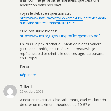
final, comme je l’ai dit. Je maintiens que c’est une
aberration dans nos pays.
voyez le débat en question sur:
http://www.naturavox.fr/Le-2eme-EPR-agite-les-anti-
nucleaire.html#commentaire15050
et le .pdf sur le biogaz:
http://www.iea.org/g8/CHP/profiles/germany.pdf
.
En 2009, le prix d’achat du MWh de biogaz variera
(EEG 2009 tariffs) de 110 à 260 Eoros/MWh. Je
répète: stupidité criminelle que ces agro-carburants
en Europe!
Karva
Répondre
Tilleul
22 octobre 2008
« Pour en revenir aux biocarburants, quel est l’intérêt
de citer un maximum théorique de 10 %? »