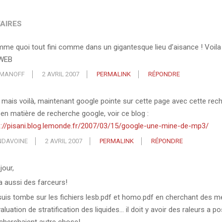
AIRES
me quoi tout fini comme dans un gigantesque lieu d’aisance ! Voila 
WEB
MANOFF
2 AVRIL 2007
PERMALINK
RÉPONDRE
, mais voilà, maintenant google pointe sur cette page avec cette rec
 en matière de recherche google, voir ce blog :
p://pisani.blog.lemonde.fr/2007/03/15/google-une-mine-de-mp3/
NDAVOINE
2 AVRIL 2007
PERMALINK
RÉPONDRE
jour,
 a aussi des farceurs!
suis tombe sur les fichiers lesb.pdf et homo.pdf en cherchant des 
aluation de stratification des liquides… il doit y avoir des raleurs a po
 cherchaient autre chose!