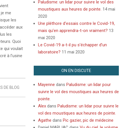
Paludisme: un lidar pour suivre le vol des
vient
moustiques aux heures de pointe.
14 mai
, je me
2020
isque les
Une pléthore d’essais contre le Covid-19,
’accéder aux
mais qu’en apprendra-t-on vraiment?
13
lus les
mai 2020
oteurs. Quoi
Le Covid-19 a-t-il pu s’échapper d’un
e qui voulait
laboratoire?
11 mai 2020
ré à l’usine
ON EN DISCUTE
Mayenne
dans
Paludisme: un lidar pour
S DE BLOG
suivre le vol des moustiques aux heures de
pointe.
Alex
dans
Paludisme: un lidar pour suivre le
vol des moustiques aux heures de pointe.
Agathe
dans
Pic gazier, pic de médecine
Daniel MARLIAC
dans
Vu du ciel, le volume