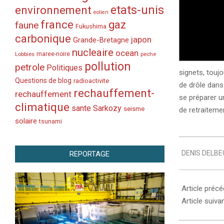
etats-unis
environnement
eolien
france
gaz
faune
Fukushima
carbonique
japon
Grande-Bretagne
nucleaire
ocean
Lobbies
maree-noire
peche
pollution
petrole
Politiques
signets, touj
Questions de blog
radioactivite
de drôle dans 
rechauffement-
rechauffement
se préparer u
climatique
sante
Sarkozy
seisme
de retraiteme
solaire
tsunami
2007-
DENIS DELBE
REPORTAGE
04-
01
Article préc
Article suiva