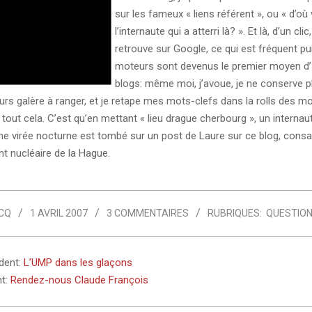
sur les fameux « liens référent », ou « d’où 
l’internaute qui a atterri là? ». Et là, d’un clic
retrouve sur Google, ce qui est fréquent pu
moteurs sont devenus le premier moyen d
blogs: même moi, j’avoue, je ne conserve p
ours galère à ranger, et je retape mes mots-clefs dans la rolls des m
tout cela. C’est qu’en mettant « lieu drague cherbourg », un internaut
ne virée nocturne est tombé sur un post de Laure sur ce blog, consac
nt nucléaire de la Hague.
CQ
1 AVRIL 2007
3 COMMENTAIRES
RUBRIQUES:
QUESTION
édent:
L’UMP dans les glaçons
nt:
Rendez-nous Claude François