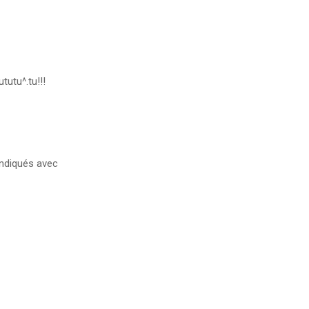
tutu^.tu!!!
ndiqués avec