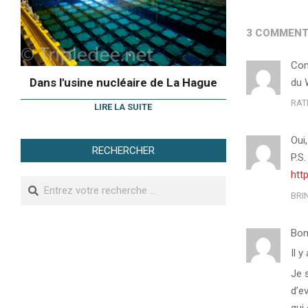
3 COMMENT
Com
Dans l'usine nucléaire de La Hague
du 
RAT
LIRE LA SUITE
Oui
RECHERCHER
P.S.
htt
Search
BRI
Bon
Il y
Je 
d’ev
qui