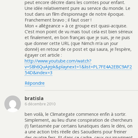
peut encore décrire dans les comtes pour enfant.
Une idée relativement pure au service du monde. Le
tout dans un film d’espionnage de notre époque.
Franchement bravo ; il faut oser !
Mon « allégeance » à ce groupe est quasi-acquise.
C’est mon point de vu mais tout cela est bien sérieux
et finalement, en bon français que je suis, je ne puis
que donner cette URL (que Nimch m’a un jour
donné) en retour de ce post et qui saura, je l’espère,
égayer cet article :
http://www.youtube.com/watch?
v=S8h6QuAjrpk&playnext=1&list=PL7FE4A2EBC9AF2
54D&index=3
Répondre
bratisla
6 décembre 2010
ben voilà, le Climategate commence enfin à sortir.
Simplement, au lieu d’une conspiration de chercheurs
(!) fantasmée par certains lunatiques dans le déni, on
a une action très réelle des Saoudiens pour freiner
des quatre fers. Et dans ce cadre, ceux qui imaginent