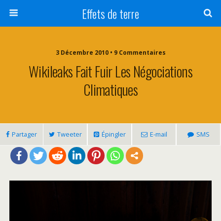
Effets de terre
3 Décembre 2010 • 9 Commentaires
Wikileaks Fait Fuir Les Négociations
Climatiques
Partager
Tweeter
Épingler
E-mail
SMS