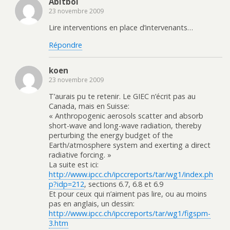
Abitbol
23 novembre 2009
Lire interventions en place d’intervenants…
Répondre
koen
23 novembre 2009
T’aurais pu te retenir. Le GIEC n’écrit pas au
Canada, mais en Suisse:
« Anthropogenic aerosols scatter and absorb
short-wave and long-wave radiation, thereby
perturbing the energy budget of the
Earth/atmosphere system and exerting a direct
radiative forcing. »
La suite est ici:
http://www.ipcc.ch/ipccreports/tar/wg1/index.ph
p?idp=212
, sections 6.7, 6.8 et 6.9
Et pour ceux qui n’aiment pas lire, ou au moins
pas en anglais, un dessin:
http://www.ipcc.ch/ipccreports/tar/wg1/figspm-
3.htm