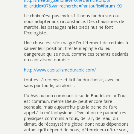
http://meeting.senonevero.net/article.php3?
id_article=37&var_recherche=Pantoufle#forum199
Le choix n’est pas exclusif. Il nous faudra surtout
nous adapter aux circonstance. Des chaussures de
marche, les pataugas ni les pieds nus ne font
l’écologiste.
Une chose est sûr: malgré l’entêtement de certains à
sauver leur position, tirer leur épingle du jeu
dangereux qui se noue, comme ces tenants déclarés
du capitalisme durable:
http://www.capitalismedurable.com/
tout est à repenser et là il faudra choisir, avec ou
sans pantoufle, ou alors…
L’« Avis au non communistes» de Baudelaire: « Tout
est commun, même Dieu!» peut encore faire
scandale, mais aujourd’hui plus la peine de faire
appel à la métaphysique. L’évolution de paramètres
physiques communs à tous, de l’air, de l’eau, du
climat, de l’écosystème global dont nous dépendons
autant qu’il dépend de nous, déterminera nôtre sort,