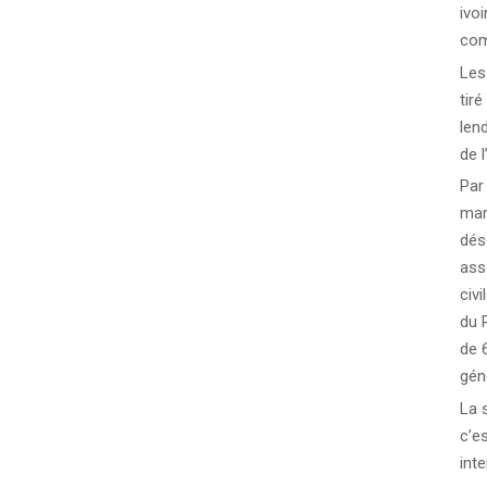
ivoi
com
Les
tir
len
de l
Par
man
dés
ass
civ
du 
de 
gén
La s
c’e
int