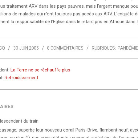
s traitement ARV dans les pays pauvres, mais l’argent manque pou
illions de malades qui n’ont toujours pas accès aux ARV. L’enquête d
ent la responsabilité de l’Eglise dans le retard pris en Afrique dans 
CQ
30 JUIN 2005
8 COMMENTAIRES
RUBRIQUES:
PANDÉMI
édent:
La Terre ne se réchauffe plus
nt:
Refroidissement
AIRES
descendant du train
passage, superbe leur nouveau corail Paris-Brive, flambant neuf, ave
tures en plus (!), des coins détentes vraiment agréables, de l’espace 