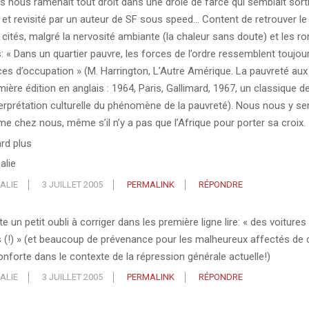
is nous ramenait tout droit dans une drôle de farce qui semblait sorti
 et revisité par un auteur de SF sous speed… Content de retrouver le 
 cités, malgré la nervosité ambiante (la chaleur sans doute) et les r
cs: « Dans un quartier pauvre, les forces de l’ordre ressemblent toujou
ces d’occupation » (M. Harrington, L’Autre Amérique. La pauvreté aux
ière édition en anglais : 1964, Paris, Gallimard, 1967, un classique d
nterprétation culturelle du phénomène de la pauvreté). Nous nous y s
e chez nous, même s’il n’y a pas que l’Afrique pour porter sa croix.
ard plus
alie
ALIE
3 JUILLET 2005
PERMALINK
RÉPONDRE
e un petit oubli à corriger dans les première ligne lire: « des voiture
s (!) » (et beaucoup de prévenance pour les malheureux affectés de c
onforte dans le contexte de la répression générale actuelle!)
ALIE
3 JUILLET 2005
PERMALINK
RÉPONDRE