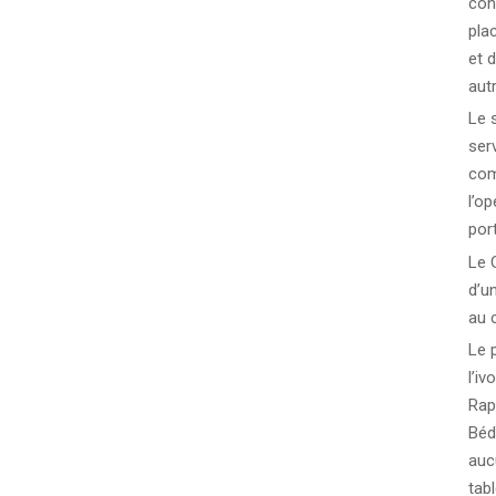
con
pla
et 
autr
Le 
serv
com
l’o
por
Le 
d’un
au 
Le 
l’iv
Rap
Bédi
auc
tab