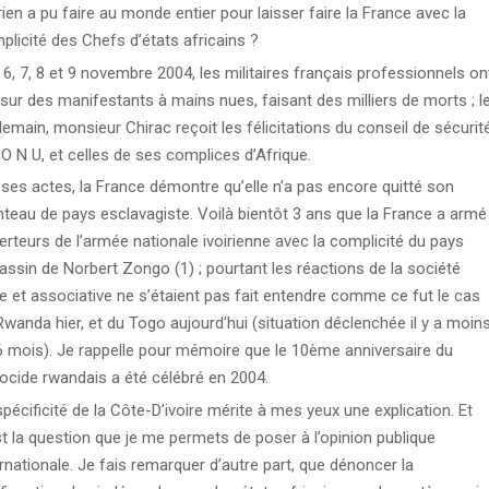
rien a pu faire au monde entier pour laisser faire la France avec la
plicité des Chefs d’états africains ?
 6, 7, 8 et 9 novembre 2004, les militaires français professionnels on
é sur des manifestants à mains nues, faisant des milliers de morts ; l
demain, monsieur Chirac reçoit les félicitations du conseil de sécurit
’O N U, et celles de ses complices d’Afrique.
 ses actes, la France démontre qu’elle n’a pas encore quitté son
teau de pays esclavagiste. Voilà bientôt 3 ans que la France a armé
erteurs de l’armée nationale ivoirienne avec la complicité du pays
assin de Norbert Zongo (1) ; pourtant les réactions de la société
ile et associative ne s’étaient pas fait entendre comme ce fut le cas
Rwanda hier, et du Togo aujourd’hui (situation déclenchée il y a moin
6 mois). Je rappelle pour mémoire que le 10ème anniversaire du
ocide rwandais a été célébré en 2004.
pécificité de la Côte-D’ivoire mérite à mes yeux une explication. Et
st la question que je me permets de poser à l’opinion publique
ernationale. Je fais remarquer d’autre part, que dénoncer la