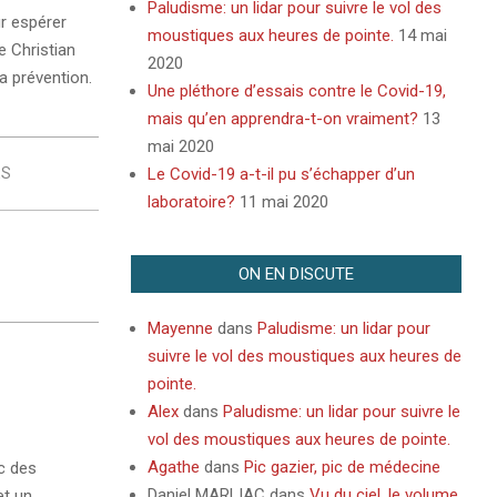
Paludisme: un lidar pour suivre le vol des
r espérer
moustiques aux heures de pointe.
14 mai
e Christian
2020
la prévention.
Une pléthore d’essais contre le Covid-19,
mais qu’en apprendra-t-on vraiment?
13
mai 2020
Le Covid-19 a-t-il pu s’échapper d’un
ES
laboratoire?
11 mai 2020
ON EN DISCUTE
Mayenne
dans
Paludisme: un lidar pour
suivre le vol des moustiques aux heures de
pointe.
Alex
dans
Paludisme: un lidar pour suivre le
vol des moustiques aux heures de pointe.
Agathe
dans
Pic gazier, pic de médecine
c des
Daniel MARLIAC
dans
Vu du ciel, le volume
et un