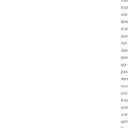
mêm
tout
ret
libé
d’u
surv
l’on
dan
ann
qui
pas
derr
ecc
esc
tro
son
s’e
déf