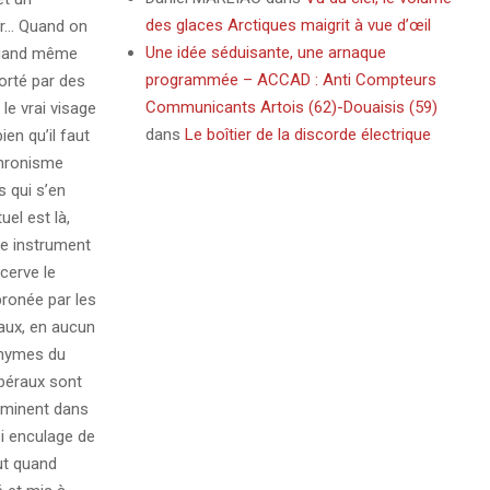
des glaces Arctiques maigrit à vue d’œil
er… Quand on
Une idée séduisante, une arnaque
 quand même
programmée – ACCAD : Anti Compteurs
orté par des
Communicants Artois (62)-Douaisis (59)
le vrai visage
dans
Le boîtier de la discorde électrique
ien qu’il faut
chronisme
 qui s’en
el est là,
e instrument
cerve le
pronée par les
taux, en aucun
onymes du
ibéraux sont
dominent dans
i enculage de
ut quand