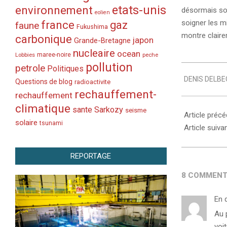
etats-unis
environnement
désormais sou
eolien
france
soigner les m
gaz
faune
Fukushima
montre clairem
carbonique
japon
Grande-Bretagne
nucleaire
ocean
Lobbies
maree-noire
peche
pollution
petrole
Politiques
2005-
DENIS DELBE
06-
Questions de blog
radioactivite
rechauffement-
30
rechauffement
climatique
sante
Sarkozy
seisme
Article préc
solaire
tsunami
Article suiva
REPORTAGE
8 COMMENT
En 
Au 
voi