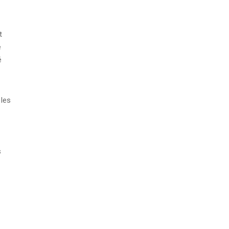
t
e
é
 les
s