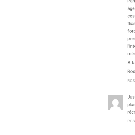
Par
âge
ces
fli
for
prem
l’i
mêm
A t
Ros
ROS
Just
plu
réc
ROS