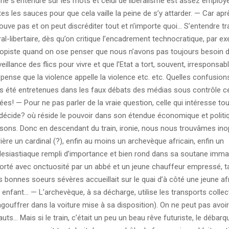
e s’entendre sur les mots et celui de libéralisme est assez employé
es les sauces pour que cela vaille la peine de s’y attarder. — Car apr
rouve pas et on peut discréditer tout et n’importe quoi… S’entendre tra
ral-libertaire, dès qu’on critique l’encadrement technocratique, par e
topiste quand on ose penser que nous n’avons pas toujours besoin d
eillance des flics pour vivre et que l’Etat a tort, souvent, irresponsa
 pense que la violence appelle la violence etc. etc. Quelles confusions
s été entretenues dans les faux débats des médias sous contrôle c
ées! — Pour ne pas parler de la vraie question, celle qui intéresse to
 décide? où réside le pouvoir dans son étendue économique et polit
sons. Donc en descendant du train, ironie, nous nous trouvâmes in
ière un cardinal (?), enfin au moins un archevèque africain, enfin un
lesiastiaque rempli d’importance et bien rond dans sa soutane imma
orté avec onctuosité par un abbé et un jeune chauffeur empressé, t
is bonnes soeurs sévères accueillait sur le quai d’à côté une jeune af
 enfant… — L’archevèque, à sa décharge, utilise les transports collec
ngouffrer dans la voiture mise à sa disposition). On ne peut pas avoir
auts… Mais si le train, c’était un peu un beau rêve futuriste, le débar