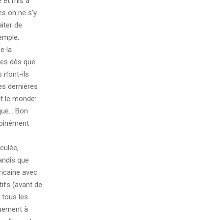
 et mis à
ès on ne s’y
iter de
xemple,
e la
bles dès que
 n’ont-ils
es dernières
ut le monde:
ique… Bon
opinément
culée,
andis que
ricaine avec
tifs (avant de
 tous les
quement à