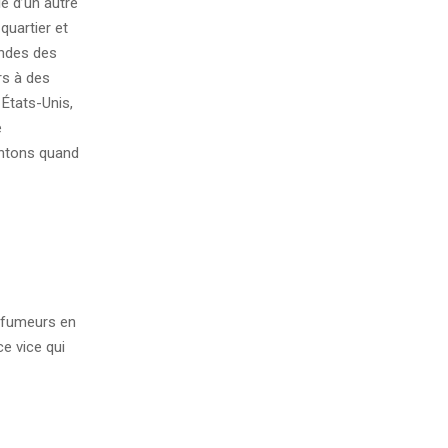
e d’un autre
quartier et
ondes des
rs à des
 États-Unis,
e
entons quand
s fumeurs en
e vice qui