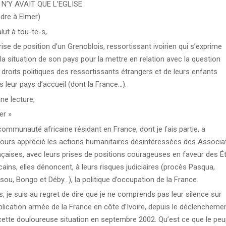
L N’Y AVAIT QUE L’EGLISE
ndre à Elmer)
lut à tou-te-s,
rise de position d’un Grenoblois, ressortissant ivoirien qui s’exprime
 la situation de son pays pour la mettre en relation avec la question
 droits politiques des ressortissants étrangers et de leurs enfants
s leur pays d’accueil (dont la France…).
ne lecture,
er »
communauté africaine résidant en France, dont je fais partie, a
jours apprécié les actions humanitaires désintéressées des Associa
nçaises, avec leurs prises de positions courageuses en faveur des É
cains, elles dénoncent, à leurs risques judiciaires (procès Pasqua,
sou, Bongo et Déby…), la politique d’occupation de la France.
s, je suis au regret de dire que je ne comprends pas leur silence sur
mplication armée de la France en côte d’Ivoire, depuis le déclencheme
cette douloureuse situation en septembre 2002. Qu’est ce que le peu