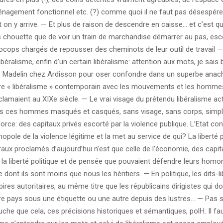
nagement fonctionnel etc. (?) comme quoi il ne faut pas désespér
t on y arrive. — Et plus de raison de descendre en caisse… et c’est
s chouette que de voir un train de marchandise démarrer au pas, esc
ocops chargés de repousser des cheminots de leur outil de travail — 
ibéralisme, enfin d’un certain libéralisme: attention aux mots, je sais b
e Madelin chez Ardisson pour oser confondre dans un superbe ana
re « libéralisme » contemporain avec les mouvements et les hommes
clamaient au XIXe siècle. — Le vrai visage du prétendu libéralisme actu
s ces hommes masqués et casqués, sans visage, sans corps, simpl
force: des capitaux privés escorté par la violence publique. L’Etat con
opole de la violence légitime et la met au service de qui? La liberté 
éraux proclamés d’aujourd’hui n’est que celle de l’économie, des capi
 la liberté politique et de pensée que pouvaient défendre leurs hom
 dont ils sont moins que nous les héritiers. — En politique, les dits-l
pires autoritaires, au même titre que les républicains dirigistes qui 
re pays sous une étiquette ou une autre depuis des lustres… — Pas s
che que cela, ces précisions historiques et sémantiques, polH. Il fa