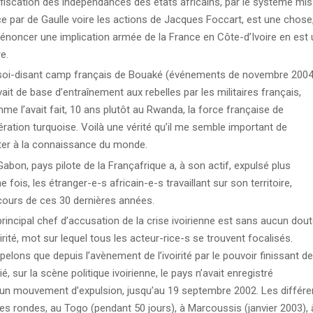
fiscation des indépendances des états africains, par le système mis
ce par de Gaulle voire les actions de Jacques Foccart, est une chose
dénoncer une implication armée de la France en Côte-d’Ivoire en est
e.
soi-disant camp français de Bouaké (événements de novembre 2004
ait de base d’entraînement aux rebelles par les militaires français,
me l’avait fait, 10 ans plutôt au Rwanda, la force française de
pération turquoise. Voilà une vérité qu’il me semble important de
ter à la connaissance du monde.
Gabon, pays pilote de la Françafrique a, à son actif, expulsé plus
e fois, les étranger-e-s africain-e-s travaillant sur son territoire,
cours de ces 30 dernières années.
principal chef d’accusation de la crise ivoirienne est sans aucun dou
oirité, mot sur lequel tous les acteur-rice-s se trouvent focalisés.
pelons que depuis l’avènement de l’ivoirité par le pouvoir finissant de
é, sur la scène politique ivoirienne, le pays n’avait enregistré
un mouvement d’expulsion, jusqu’au 19 septembre 2002. Les différe
les rondes, au Togo (pendant 50 jours), à Marcoussis (janvier 2003), 