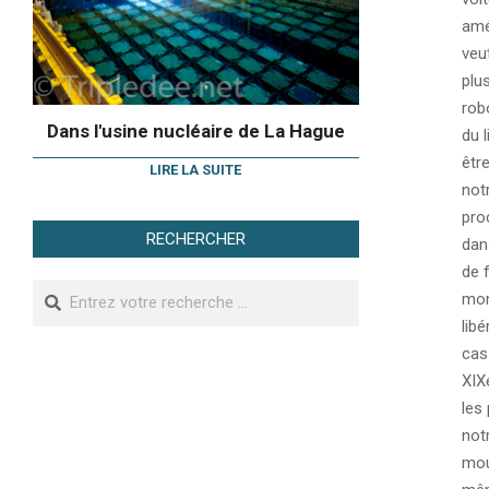
amé
veu
plu
rob
Dans l'usine nucléaire de La Hague
du l
êtr
LIRE LA SUITE
not
pro
RECHERCHER
dan
de 
Search
mon
lib
cas
XIXe
les 
not
mou