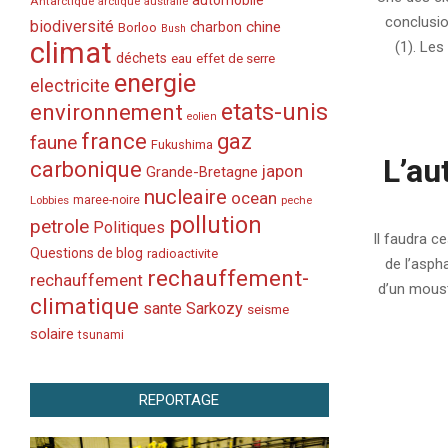
automobile
Antarctique
arctique
australie
08
conclusio
biodiversité
chine
charbon
Borloo
Bush
climat
(1). Le
déchets
eau
effet de serre
energie
electricite
etats-unis
environnement
eolien
france
gaz
faune
Fukushima
L’au
carbonique
japon
Grande-Bretagne
nucleaire
ocean
Lobbies
maree-noire
peche
2010-
pollution
petrole
Politiques
04-
Il faudra c
02
Questions de blog
radioactivite
de l’asph
rechauffement-
rechauffement
d’un moust
climatique
sante
Sarkozy
seisme
solaire
tsunami
REPORTAGE