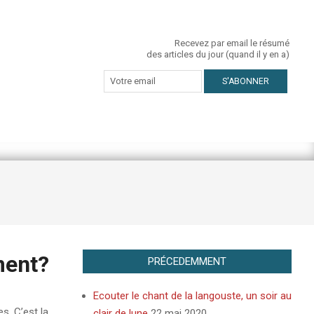
Recevez par email le résumé
des articles du jour (quand il y en a)
ment?
PRÉCEDEMMENT
Ecouter le chant de la langouste, un soir au
s. C’est la
clair de lune
22 mai 2020