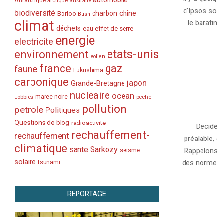
automobile
Antarctique
arctique
australie
17
d’Ipsos so
biodiversité
chine
charbon
Borloo
Bush
climat
le barati
déchets
eau
effet de serre
energie
electricite
etats-unis
environnement
eolien
france
gaz
faune
Fukushima
carbonique
japon
Grande-Bretagne
nucleaire
ocean
Lobbies
maree-noire
peche
pollution
petrole
2007-
Politiques
11-
Questions de blog
radioactivite
Décidé
rechauffement-
21
rechauffement
préalable,
climatique
sante
Sarkozy
seisme
Rappelons
solaire
des normes
tsunami
REPORTAGE