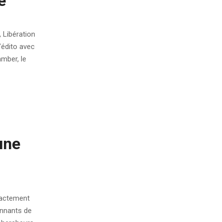
e
, Libération
l’édito avec
mber, le
une
xactement
onnants de