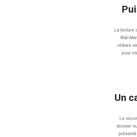
Pui
2009-
06-
La lecture 
16
Wal-Mart
réduire s
pour mi
Un ca
2009-
04-
Le secon
01
dossier su
présenté 