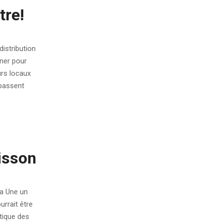
tre!
istribution
ner pour
urs locaux
 passent
oisson
a Une un
urrait être
tique des