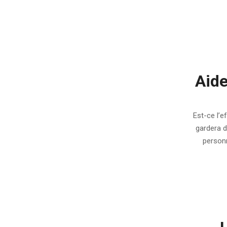
Aide
2008-
11-
Est-ce l’e
03
gardera d
personn