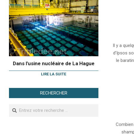
2010-
03-
Il y a que
17
d’Ipsos so
le barati
Dans l'usine nucléaire de La Hague
LIRE LA SUITE
RECHERCHER
Search
2009-
06-
Combien d
29
shampo