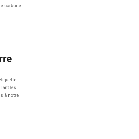
nte carbone
rre
tiquette
lant les
es à notre