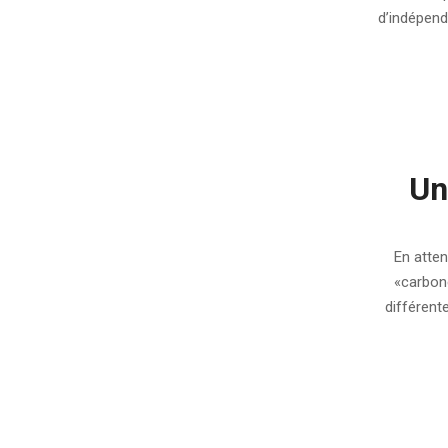
d’indépend
Un
2009-
06-
En atten
19
«carbone
différent