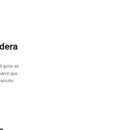
idera
il qu’on se
 parce que
 scrutin