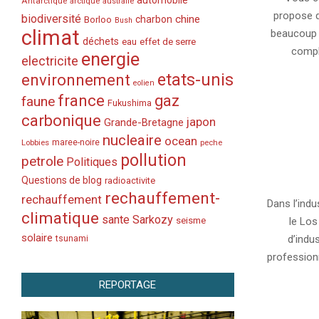
automobile
Antarctique
arctique
australie
26
propose d
biodiversité
chine
charbon
Borloo
Bush
climat
beaucoup 
déchets
eau
effet de serre
compl
energie
electricite
etats-unis
environnement
eolien
france
gaz
faune
Fukushima
carbonique
japon
Grande-Bretagne
nucleaire
ocean
Lobbies
maree-noire
peche
pollution
petrole
Politiques
2010-
Questions de blog
radioactivite
rechauffement-
03-
rechauffement
Dans l’indu
30
climatique
sante
Sarkozy
seisme
le Los
solaire
d’indu
tsunami
professionn
REPORTAGE