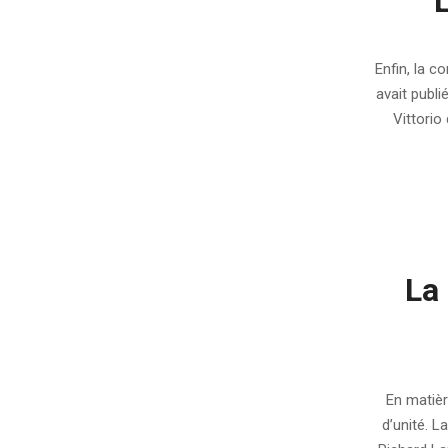
L
2008-
07-
Enfin, la c
25
avait publi
Vittorio
La
2008-
06-
En matièr
20
d’unité. 