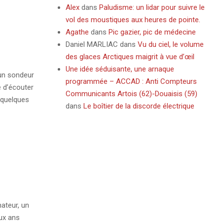
Alex
dans
Paludisme: un lidar pour suivre le
vol des moustiques aux heures de pointe.
Agathe
dans
Pic gazier, pic de médecine
Daniel MARLIAC
dans
Vu du ciel, le volume
des glaces Arctiques maigrit à vue d’œil
Une idée séduisante, une arnaque
 un sondeur
programmée – ACCAD : Anti Compteurs
e d’écouter
Communicants Artois (62)-Douaisis (59)
à quelques
dans
Le boîtier de la discorde électrique
nateur, un
ux ans