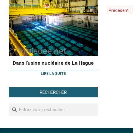
Navigati
Précédent
des
articles
Dans l'usine nucléaire de La Hague
LIRE LA SUITE
RECHERCHER
Search