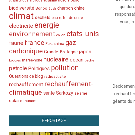
automobile
Antarctique
arctique
australie
26
qui dur
biodiversité
chine
charbon
Borloo
Bush
climat
responsab
déchets
eau
effet de serre
vous, m
energie
electricite
etats-unis
environnement
eolien
france
gaz
faune
Fukushima
carbonique
japon
Grande-Bretagne
nucleaire
ocean
Lobbies
maree-noire
peche
pollution
petrole
Politiques
2006-
Questions de blog
radioactivite
rechauffement-
09-
rechauffement
Décidément,
20
climatique
sante
Sarkozy
seisme
réchauffem
solaire
géants du 
tsunami
REPORTAGE