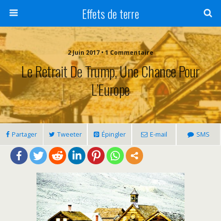
Effets de terre
2 Juin 2017 • 1 Commentaire
Le Retrait De Trump, Une Chance Pour
L’Europe
Partager
Tweeter
Épingler
E-mail
SMS