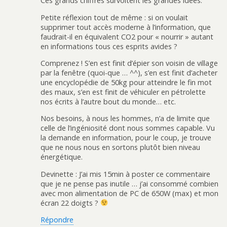
Ces grands chiffres survoltent les grandes idées.
Petite réflexion tout de même : si on voulait
supprimer tout accès moderne à l’information, que
faudrait-il en équivalent CO2 pour « nourrir » autant
en informations tous ces esprits avides ?
Comprenez ! S’en est finit d’épier son voisin de village
par la fenêtre (quoi-que … ^^), s’en est finit d’acheter
une encyclopédie de 50kg pour atteindre le fin mot
des maux, s’en est finit de véhiculer en pétrolette
nos écrits à l’autre bout du monde… etc.
Nos besoins, à nous les hommes, n’a de limite que
celle de l’ingéniosité dont nous sommes capable. Vu
la demande en information, pour le coup, je trouve
que ne nous nous en sortons plutôt bien niveau
énergétique.
Devinette : J’ai mis 15min à poster ce commentaire
que je ne pense pas inutile … j’ai consommé combien
avec mon alimentation de PC de 650W (max) et mon
écran 22 doigts ?
Répondre