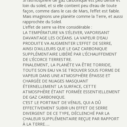
Si l’atmosphère de gaz carbonique est peu dense et
loin du soleil, et si elle contient peu d’eau de toute
façon, comme dans le cas de Mars, l’effet est faible.
Mais imaginons une planète comme la Terre, et aussi
rapprochée du Soleil.
L’effet de serre va être considérable :
LA TEMPÉRATURE VA S’ÉLEVER, VAPORISANT
DAVANTAGE LES OCÉANS. LA VAPEUR D’EAU
PRODUITE VA AUGMENTER L’EFFET DE SERRE,
AINSI D’AILLEURS QUE LE GAZ CARBONIQUE
SUPPLÉMENTAIRE LIBÉRÉ PAR L’ÉCHAUFFEMENT
DE L’ÉCORCE TERRESTRE.
FINALEMENT, LA PLANÈTE VA ÊTRE TORRIDE,
TOUTE SON EAU VA SE TROUVER SOUS FORME DE
VAPEUR DANS UNE ATMOSPHÈRE ÉPAISSE ET
CHARGÉE DE NUAGES MASQUANT
ÉTERNELLEMENT LA SURFACE, CETTE
ATMOSPHÈRE ÉTANT FORMÉE ESSENTIELLEMENT
DE GAZ CARBONIQUE.
C’EST LE PORTRAIT DE VÉNUS, QUI A DÛ
EFFECTIVEMENT SUBIR UN EFFET DE SERRE
DIVERGENT DE CE TYPE, DÉCLENCHÉ PAR LA
CHALEUR SUPPLÉMENTAIRE REÇUE PAR RAPPORT
À LA TERRE…..