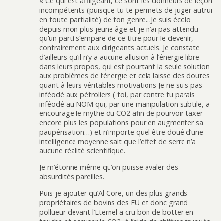
« Ce qui est affligeant, ce sont les donneurs de leçon
incompétents (puisque tu te permets de juger autrui
en toute partialité) de ton genre…Je suis écolo
depuis mon plus jeune âge et je n’ai pas attendu
qu’un parti s’empare de ce titre pour le devenir,
contrairement aux dirigeants actuels. Je constate
d’ailleurs qu’il n’y a aucune allusion à l’énergie libre
dans leurs propos, qui est pourtant la seule solution
aux problèmes de l’énergie et cela laisse des doutes
quant à leurs véritables motivations Je ne suis pas
inféodé aux pétroliers ( toi, par contre tu parais
inféodé au NOM qui, par une manipulation subtile, a
encouragé le mythe du CO2 afin de pourvoir taxer
encore plus les populations pour en augmenter sa
paupérisation…) et n’importe quel être doué d’une
intelligence moyenne sait que l’effet de serre n’a
aucune réalité scientifique.
Je m’étonne même qu’on puisse avaler des
absurdités pareilles.
Puis-je ajouter qu’Al Gore, un des plus grands
propriétaires de bovins des EU et donc grand
pollueur devant l’Eternel a cru bon de botter en