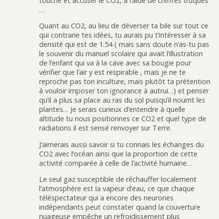
touche et accuser le CO2, à l’aide de chiffres truqués
…
Quant au CO2, au lieu de déverser ta bile sur tout ce
qui contrarie tes idées, tu aurais pu t’intéresser à sa
densité qui est de 1.54 ( mais sans doute n’as-tu pas
le souvenir du manuel scolaire qui avait l’illustration
de l’enfant qui va à la cave avec sa bougie pour
vérifier que l’air y est respirable , mais je ne te
reproche pas ton inculture, mais plutôt ta prétention
à vouloir imposer ton ignorance à autrui…) et penser
qu’il a plus sa place au ras du sol puisqu’il nourrit les
plantes… Je serais curieux d’entendre à quelle
altitude tu nous positionnes ce CO2 et quel type de
radiations il est sensé renvoyer sur Terre.
J’aimerais aussi savoir si tu connais les échanges du
CO2 avec l’océan ainsi que la proportion de cette
activité comparée à celle de l’activité humaine…
Le seul gaz susceptible de réchauffer localement
l’atmosphère est la vapeur d’eau, ce que chaque
téléspectateur qui a encore des neurones
indépendants peut constater quand la couverture
nuageuse empêche un refroidissement plus