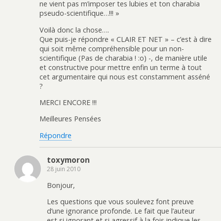
ne vient pas m’imposer tes lubies et ton charabia
pseudo-scientifique…!!! »
Voilà donc la chose….
Que puis-je répondre « CLAIR ET NET » – c’est à dire
qui soit même compréhensible pour un non-
scientifique (Pas de charabia ! :o) -, de manière utile
et constructive pour mettre enfin un terme à tout
cet argumentaire qui nous est constamment asséné
?
MERCI ENCORE !!!
Meilleures Pensées
Répondre
toxymoron
28 juin 2010
Bonjour,
Les questions que vous soulevez font preuve
d’une ignorance profonde. Le fait que l’auteur
est si ignorant et si agressif à la fois indique les