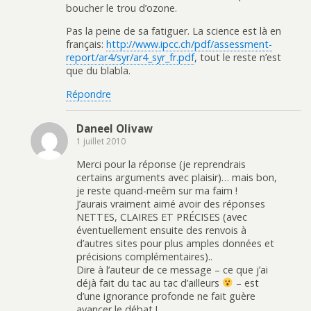
boucher le trou d’ozone.
Pas la peine de sa fatiguer. La science est là en
français:
http://www.ipcc.ch/pdf/assessment-
report/ar4/syr/ar4_syr_fr.pdf
, tout le reste n’est
que du blabla.
Répondre
Daneel Olivaw
1 juillet 2010
Merci pour la réponse (je reprendrais
certains arguments avec plaisir)… mais bon,
je reste quand-meêm sur ma faim !
J’aurais vraiment aimé avoir des réponses
NETTES, CLAIRES ET PRÉCISES (avec
éventuellement ensuite des renvois à
d’autres sites pour plus amples données et
précisions complémentaires)..
Dire à l’auteur de ce message – ce que j’ai
déjà fait du tac au tac d’ailleurs
– est
d’une ignorance profonde ne fait guère
avancer le débat !