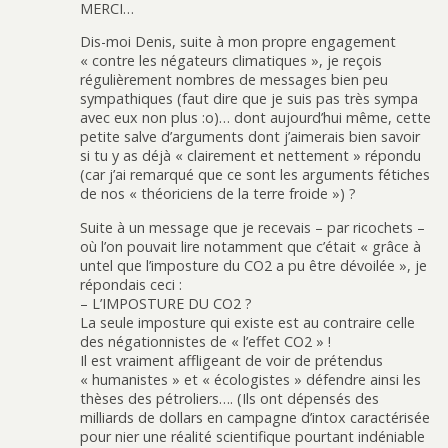
MERCI…
Dis-moi Denis, suite à mon propre engagement
« contre les négateurs climatiques », je reçois
régulièrement nombres de messages bien peu
sympathiques (faut dire que je suis pas très sympa
avec eux non plus :o)… dont aujourd’hui même, cette
petite salve d’arguments dont j’aimerais bien savoir
si tu y as déjà « clairement et nettement » répondu
(car j’ai remarqué que ce sont les arguments fétiches
de nos « théoriciens de la terre froide ») ?
Suite à un message que je recevais – par ricochets –
où l’on pouvait lire notamment que c’était « grâce à
untel que l’imposture du CO2 a pu être dévoilée », je
répondais ceci :
– L’IMPOSTURE DU CO2 ?
La seule imposture qui existe est au contraire celle
des négationnistes de « l’effet CO2 » !
Il est vraiment affligeant de voir de prétendus
« humanistes » et « écologistes » défendre ainsi les
thèses des pétroliers…. (Ils ont dépensés des
milliards de dollars en campagne d’intox caractérisée
pour nier une réalité scientifique pourtant indéniable