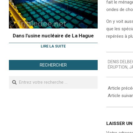
fait le ménag
ondes de choc
On y voit aus
que les spéci
Dans l'usine nucléaire de La Hague
repérées à plu
LIRE LA SUITE
2009-
DENIS DELBE
06-
RECHERCHER
ÉRUPTION
,
J
25
Search
Article préc
Article suiva
LAISSER U
Votre adresse