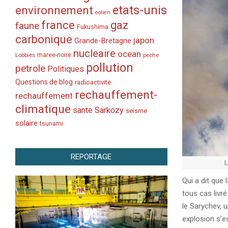
etats-unis
environnement
eolien
france
gaz
faune
Fukushima
carbonique
japon
Grande-Bretagne
nucleaire
ocean
Lobbies
maree-noire
peche
pollution
petrole
Politiques
Questions de blog
radioactivite
rechauffement-
rechauffement
climatique
sante
Sarkozy
seisme
solaire
tsunami
REPORTAGE
L
Qui a dit que 
tous cas livr
le Sarychev, u
explosion s’es