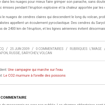
e dans les nuages pour mieux faire grimper son panache, sans doute
 émises pendant l’éruption explosive et la chaleur apportée par les 
si le nuages de cendres claires qui descendent le long du volcan, pr
alistes appellent un écoulement pyroclastique. Des cendres du Saryc
s de 2400 km de l’éruption, et les lignes aériennes évitent désormais
CQ
25 JUIN 2009
0 COMMENTAIRES
RUBRIQUES:
L'IMAGE
APON
,
RUSSIE
,
SARYCHEV
,
VOLCAN
édent:
Une campagne qui marche sur l’eau
nt:
Le CO2 murmure à l’oreille des poissons
N COMMENTAIRE
 de messagerie ne sera pas publiée.
Les champs obligatoires sont i