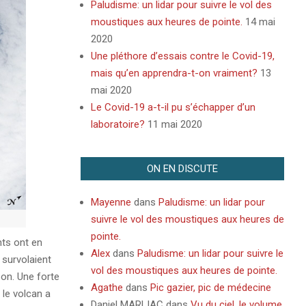
Paludisme: un lidar pour suivre le vol des
moustiques aux heures de pointe.
14 mai
2020
Une pléthore d’essais contre le Covid-19,
mais qu’en apprendra-t-on vraiment?
13
mai 2020
Le Covid-19 a-t-il pu s’échapper d’un
laboratoire?
11 mai 2020
ON EN DISCUTE
Mayenne
dans
Paludisme: un lidar pour
suivre le vol des moustiques aux heures de
pointe.
nts ont en
Alex
dans
Paludisme: un lidar pour suivre le
 survolaient
vol des moustiques aux heures de pointe.
pon. Une forte
Agathe
dans
Pic gazier, pic de médecine
 le volcan a
Daniel MARLIAC
dans
Vu du ciel, le volume