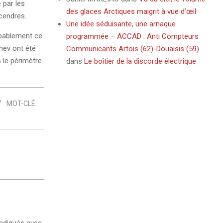
 par les
des glaces Arctiques maigrit à vue d’œil
cendres.
Une idée séduisante, une arnaque
obablement ce
programmée – ACCAD : Anti Compteurs
hev ont été
Communicants Artois (62)-Douaisis (59)
 le périmètre.
dans
Le boîtier de la discorde électrique
MOT-CLÉ:
ndiqués avec