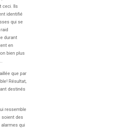
 ceci. Ils
nt identifié
sses qui se
 raid
le durant
ent en
ion bien plus
n…
aillée que par
ble! Résultat,
rant destinés
qui ressemble
i soient des
s alarmes qui