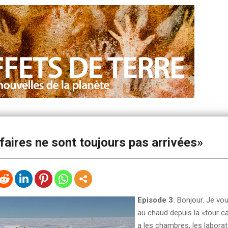
aires ne sont toujours pas arrivées»
Episode 3.
Bonjour. Je vou
au chaud depuis la «tour calm
a les chambres, les laborato