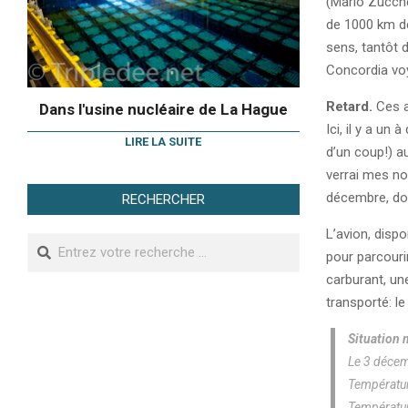
(Mario Zucchel
de 1000 km de 
sens, tantôt 
Concordia voy
Retard.
Ces a
Dans l'usine nucléaire de La Hague
Ici, il y a u
LIRE LA SUITE
d’un coup!) au
verrai mes no
décembre, dont
RECHERCHER
L’avion, disp
Search
pour parcouri
carburant, une
transporté: le
Situation
Le 3 décem
Températur
Températur