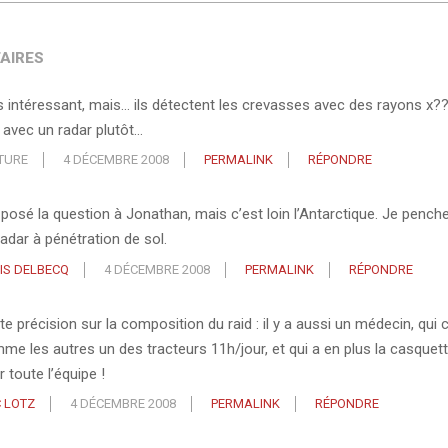
AIRES
s intéressant, mais… ils détectent les crevasses avec des rayons x??
 avec un radar plutôt…
TURE
4 DÉCEMBRE 2008
PERMALINK
RÉPONDRE
i posé la question à Jonathan, mais c’est loin l’Antarctique. Je pench
radar à pénétration de sol.
IS DELBECQ
4 DÉCEMBRE 2008
PERMALINK
RÉPONDRE
te précision sur la composition du raid : il y a aussi un médecin, qui 
me les autres un des tracteurs 11h/jour, et qui a en plus la casquett
 toute l’équipe !
C LOTZ
4 DÉCEMBRE 2008
PERMALINK
RÉPONDRE