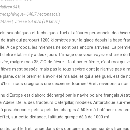
elative= 64%
tmosphérique= 640,7 hectopascals
d-Ouest, vitesse 5,4 m/s (19 km/h)
els scientifiques et techniques, fuel et affaires personnels des hiver
 de train qui parcourt 1200 kilomètres sur la glace depuis la base fr
lle. A ce propos, les miennes ne sont pas encore arrivées! La premiè
t d’être établie il y a deux jours. L’image que vous voyez est tirée du f
rrivée, malgré mes 38,7°C de fièvre… faut aimer filmer, c’est moi qui vo
 fièvre m’est passée, mais pas la toux sévère dont je n’arrive pas à 
 plane, car le premier à avoir été malade, et qui a été guéri, est de 
d’hui… nous craignons une deuxième tournée! Bref, revenons à nos 
enu d’Europe est d’abord déchargé par le navire polaire français
Astr
e Adélie. De là, des tracteurs Caterpillar, modèles Antarctique sur-m
préacheminer petit à petit les charges à 60 km à l’intérieur des ter
effet, sur cette distance, l’altitude grimpe déjà de 1000 m!
suite, tout le fret, rangé dans des containers posés sur des traineaux