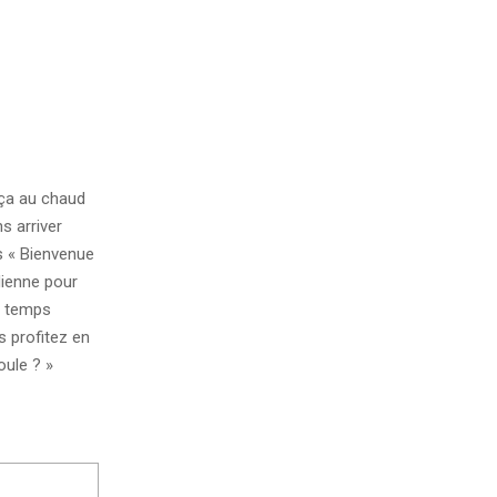
ça au chaud
s arriver
ts « Bienvenue
ndienne pour
e temps
s profitez en
ule ? »