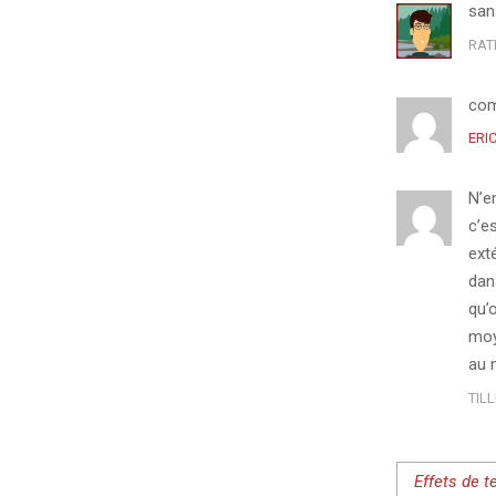
sans
RAT
com
ERI
N’e
c’e
ext
dans
qu’
moy
au 
TIL
Effets de t