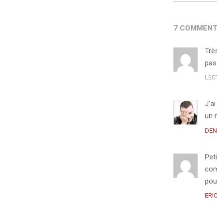
7 COMMENT
Trè
pas
LEC
J’a
un 
DEN
Peti
com
pour
ERI