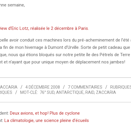
onne semaine,
rview d’Eric Lotz, réalisée le 2 décembre à Paris.
pelle avoir conduit ces machines lors du pré-acheminement de l’été 
a fin de mon hivernage à Dumont d’Urville. Sorte de petit cadeau que
ique, nous qui étions bloqués sur notre petite île des Pétrels de Terre
nt et n’ayant que pour unique moyen de déplacement nos jambes!
ACCARIA
4 DÉCEMBRE 2008
7 COMMENTAIRES
RUBRIQUES
IQUES
MOT-CLÉ:
76° SUD
,
ANTARCTIQUE
,
RAID
,
ZACCARIA
édent:
Deux avions, et hop! Plus de cyclone
nt:
La climatologie, une science pleine d’écueils