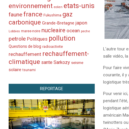
etats-unis
environnement
eolien
france
gaz
faune
Fukushima
carbonique
japon
Grande-Bretagne
nucleaire
ocean
Lobbies
maree-noire
peche
pollution
petrole
Politiques
Questions de blog
radioactivite
L’autre tour e
rechauffement-
rechauffement
salle vidéo, l
climatique
sante
Sarkozy
seisme
Pour faire vi
solaire
tsunami
courante, il 
logistique trè
REPORTAGE
Pour venir ici
pendant l’été,
logistique aér
américain Mac
twinotters ou