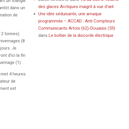
nt un triangle
des glaces Arctiques maigrit à vue d’œil
tantôt dans un
Une idée séduisante, une arnaque
ination de
programmée – ACCAD : Anti Compteurs
Communicants Artois (62)-Douaisis (59)
 2 tonnes).
dans
Le boîtier de la discorde électrique
’hivernages (8
jours. Je
t d’ici la fin
vernage (1).
 met 4 heures
mateur de
ement est