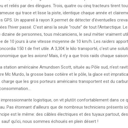
eu et reliés par des élingues. Trois, quatre ou cinq tracteurs tirent tout
meuse qui trace et lisse la piste, identique chaque année et claireme
és GPS. Un appareil à rayon X permet de détecter d’éventuelles creva
es l’hiver passé. C’est ainsi la seule “route” de tout l’Antarctique. Le
 dizaine de personnes, tous mécaniciens, le seul métier vraiment uti
ée de 10 jours à une vitesse moyenne de 10 km/h. Les
raiders
apport
ordia 150 t de fret utile. A 3,30€ le kilo transporté, c’est une solut
conomique que les avions! Mais, il n’y a que trois raids chaque saiso
la station américaine Amundsen Scott, située au Pôle sud, n’est ravit
re Mc Murdo, la grosse base cotière et le pôle, la glace est impratica
la charge que les gros porteurs américains transportent est du carbu
e consommation…
 impressionnante logistique, on vit plutôt confortablement dans ce 
eau. Pas étonnant d’ailleurs que de nombreux techniciens présents ic
incipe est le même: des câbles électriques et des tuyaux partout, de
 sauf qu’ici, nous sommes échoués en plein désert !