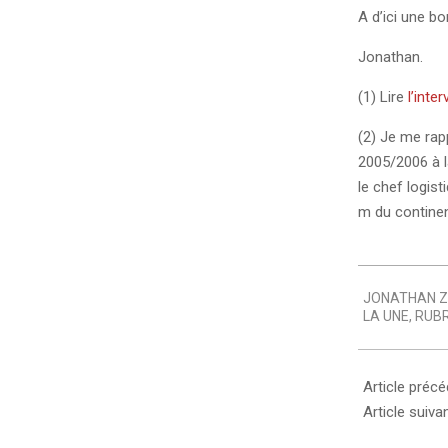
A d’ici une b
Jonathan.
(1) Lire
l’inte
(2) Je me rap
2005/2006 à l
le chef logist
m du contine
2008-
JONATHAN Z
12-
LA UNE
,
RUBR
04
Article préc
Article suiva