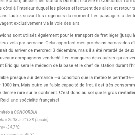
li Station) dessert les stations Dumont d’Urville et Concordia, forma
côté à l’intérieur duquel les pilotes effectuent des allers et retour 
dans l’autre, suivant les exigences du moment. Les passagers à dest
agent exclusivement via la voie des airs.
vions sont utilisés également pour le transport de fret léger (jusqu’à
n à deux vols par semaine. Celui apportant mes prochains camarades d
rait dû arriver ce mercredi 3 décembre, mais il a été retardé de deux 
uveaux compagnons vendredi! Il en manquera deux autres qui arriveron
 Eric qui sera le médecin de la base et le chef de station durant l’hi
onible presque sur demande —à condition que la météo le permette—
r 1000 km. Mais outre sa faible capacité de fret, il est très consom
 denrée rare sur le continent. C’est donc au sol que le gros ravitaill
 Raid, une spécialité française!
 météo à CONCORDIA
bre 2008 à 21h38 (locale)
e= -34,7°C.
e ressentie= -49°C