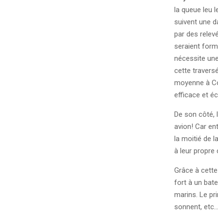
la queue leu l
suivent une da
par des relev
seraient formé
nécessite une
cette travers
moyenne à Conc
efficace et é
De son côté, 
avion! Car ent
la moitié de 
à leur propr
Grâce à cette
fort à un bat
marins. Le pr
sonnent, etc…