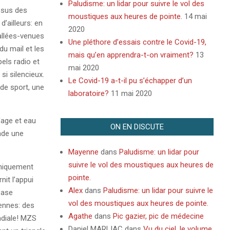
Paludisme: un lidar pour suivre le vol des
ssus des
moustiques aux heures de pointe.
14 mai
’ailleurs: en
2020
allées-venues
Une pléthore d’essais contre le Covid-19,
u mail et les
mais qu’en apprendra-t-on vraiment?
13
els radio et
mai 2020
si silencieux.
Le Covid-19 a-t-il pu s’échapper d’un
 de sport, une
laboratoire?
11 mai 2020
fage et eau
ON EN DISCUTE
nde une
Mayenne
dans
Paludisme: un lidar pour
suivre le vol des moustiques aux heures de
 uniquement
pointe.
nit l’appui
Alex
dans
Paludisme: un lidar pour suivre le
base
vol des moustiques aux heures de pointe.
ennes: des
Agathe
dans
Pic gazier, pic de médecine
ndiale! MZS
Daniel MARLIAC
dans
Vu du ciel, le volume