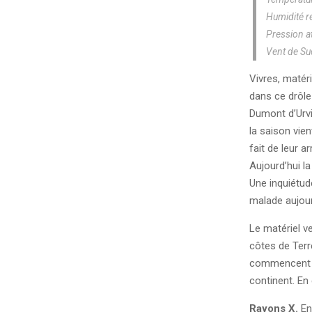
Humidité r
Pression a
Vent de Su
Vivres, matéri
dans ce drôle
Dumont d’Urvi
la saison vien
fait de leur a
Aujourd’hui la
Une inquiétude
malade aujour
Le matériel v
côtes de Terr
commencent à 
continent. En 
Rayons X.
En