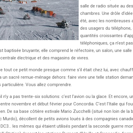
salle de radio située au de
chambres. Une drôle d’idée d
été, avec les nombreuses 
des usagers du téléphone, d
quantités croissantes d’app
téléphoniques, ça n’est pas 
st baptisée bruyante; elle comprend le réfectoire, un salon, une salle
a centrale électrique et des magasins de vivres.
vre tout ce petit monde presque comme s’il était chez lui, avec chauf
y a un sacré remue-ménage dehors: faire vivre une telle station dema
s particulière. Vous allez comprendre.
, il n’y a pas trente-six solutions: c’est l’avion ou la glace. Et encore,
 entre novembre et début février pour Concordia. C’est l’Italie qui four
ien. De sa base côtière estivale Mario Zucchelli (situé non loin de la 
 Murdo), décollent de petits avions loués à des compagnies canadi
 DC3… les mêmes qui étaient utilisés pendant la seconde guerre mo