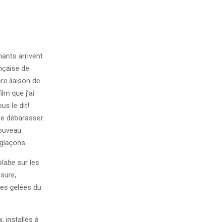
nants arrivent
ançaise de
re liaison de
ilm que j’ai
us le dit!
me débarasser.
nouveau
glaçons.
olabe
sur les
esure,
res gelées du
, installés à