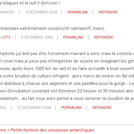
 blagues et la nuit il dort non !
MANOFF
4 DÉCEMBRE 2008
PERMALINK
RÉPONDRE
mentaire extrêmement constructif ratmanoff, merci…
C LOTZ
4 DÉCEMBRE 2008
PERMALINK
RÉPONDRE
mpêche ça doit pas être forcément marrant à vivre, mais là comme 
st cruel mais je peux pas m’empécher de sourire en imaginant les gen
énués après leurs 1000 km de raid et se faire accueillir à bras ouver
 notre bouillon de culture réfrigéré : alors merci de rentrer en file i
on distribue à chacun ses aspirines et ses pastilles pour la gorge… L
en d’incubation constaté est d’environ 23 heures et 30 minutes alor
maximum… au fait vous avez pensé à nous ramener du bouillon de po
LEUL
22 DÉCEMBRE 2008
PERMALINK
RÉPONDRE
erre » Petite histoire des crevasses antarctiques