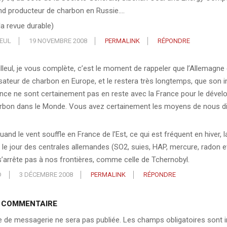
nd producteur de charbon en Russie….
la revue durable)
LEUL
19 NOVEMBRE 2008
PERMALINK
RÉPONDRE
lleul, je vous complète, c’est le moment de rappeler que l’Allemagne 
lisateur de charbon en Europe, et le restera très longtemps, que son i
ance ne sont certainement pas en reste avec la France pour le déve
rbon dans le Monde. Vous avez certainement les moyens de nous dir
uand le vent souffle en France de l’Est, ce qui est fréquent en hiver, l
r le jour des centrales allemandes (SO2, suies, HAP, mercure, radon e
s’arrête pas à nos frontières, comme celle de Tchernobyl.
D
3 DÉCEMBRE 2008
PERMALINK
RÉPONDRE
N COMMENTAIRE
 de messagerie ne sera pas publiée.
Les champs obligatoires sont i