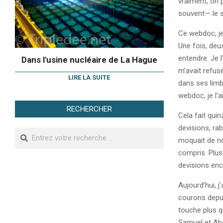
vraiment, on 
souvent— le s
Ce webdoc, je 
Une fois, deux
entendre. Je l
Dans l'usine nucléaire de La Hague
m’avait refus
LIRE LA SUITE
dans ses limb
webdoc, je l’a
RECHERCHER
Cela fait qui
devisions, ra
Search
moquait de nou
compris. Plus
devisions enc
Aujourd’hui, 
courons depui
touche plus q
Samuel et Abe