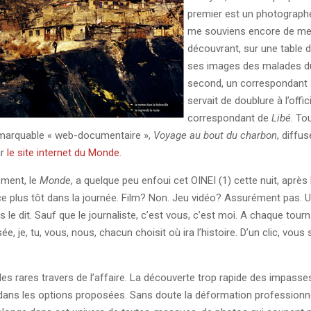
premier est un photographe 
me souviens encore de me
découvrant, sur une table 
ses images des malades d
second, un correspondant a
servait de doublure à l’offici
correspondant de
Libé
. To
emarquable « web-documentaire »,
Voyage au bout du charbon
, diffu
ar
le site internet du Monde
.
ement, le
Monde
, a quelque peu enfoui cet OINEI (1) cette nuit, après l
e plus tôt dans la journée. Film? Non. Jeu vidéo? Assurément pas. U
 le dit. Sauf que le journaliste, c’est vous, c’est moi. A chaque tour
e, je, tu, vous, nous, chacun choisit où ira l’histoire. D’un clic, vous
les rares travers de l’affaire. La découverte trop rapide des impasse
dans les options proposées. Sans doute la déformation professionne