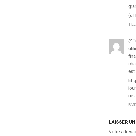
gra
(cf 
TIL
@Ti
uti
fin
cha
est.
Et q
jou
ne 
BM
LAISSER U
Votre adresse