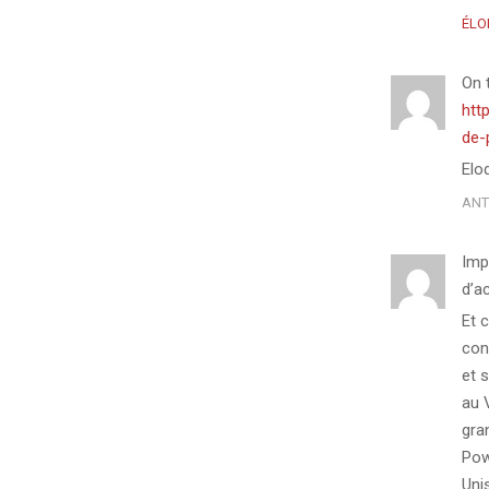
ÉLO
On 
htt
de-
Elo
ANT
Imp
d’a
Et 
con
et 
au 
gra
Pow
Uni