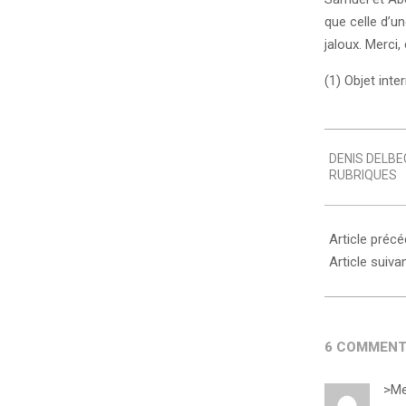
que celle d’un
jaloux. Merci
(1) Objet inte
2008-
DENIS DELBE
11-
RUBRIQUES
19
Article préc
Article suiva
6 COMMENT
>Me