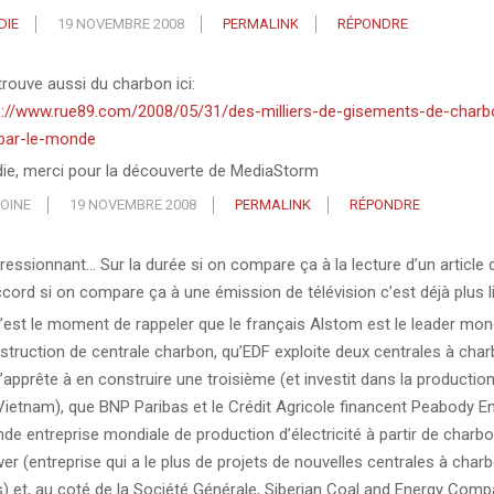
DIE
19 NOVEMBRE 2008
PERMALINK
RÉPONDRE
trouve aussi du charbon ici:
p://www.rue89.com/2008/05/31/des-milliers-de-gisements-de-charb
par-le-monde
die, merci pour la découverte de MediaStorm
OINE
19 NOVEMBRE 2008
PERMALINK
RÉPONDRE
ressionnant… Sur la durée si on compare ça à la lecture d’un article d
ccord si on compare ça à une émission de télévision c’est déjà plus li
c’est le moment de rappeler que le français Alstom est le leader mond
struction de centrale charbon, qu’EDF exploite deux centrales à cha
s’apprête à en construire une troisième (et investit dans la producti
Vietnam), que BNP Paribas et le Crédit Agricole financent Peabody En
nde entreprise mondiale de production d’électricité à partir de charb
er (entreprise qui a le plus de projets de nouvelles centrales à char
s) et, au coté de la Société Générale, Siberian Coal and Energy Compa