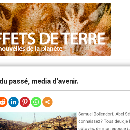
du passé, media d’avenir.
Samuel Bollendorf, Abel Sé
connaissez? Tous deux je l
côtoyés, de mon époque
L