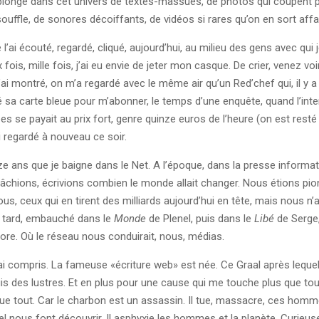
plonge dans cet univers de textes-massues, de photos qui coupent 
ouffle, de sonores décoiffants, de vidéos si rares qu’on en sort aff
l’ai écouté, regardé, cliqué, aujourd’hui, au milieu des gens avec qui je
 fois, mille fois, j’ai eu envie de jeter mon casque. De crier, venez voi
’ai montré, on m’a regardé avec le même air qu’un Red’chef qui, il y a
é sa carte bleue pour m’abonner, le temps d’une enquête, quand l’int
es se payait au prix fort, genre quinze euros de l’heure (on est resté
i regardé à nouveau ce soir.
nze ans que je baigne dans le Net. A l’époque, dans la presse informa
bâchions, écrivions combien le monde allait changer. Nous étions pio
s, ceux qui en tirent des milliards aujourd’hui en tête, mais nous n’a
 tard, embauché dans le
Monde
de Plenel, puis dans le
Libé
de Serge
ore. Où le réseau nous conduirait, nous, médias.
j’ai compris. La fameuse «écriture web» est née. Ce Graal après leque
s des lustres. Et en plus pour une cause qui me touche plus que tou
ue tout. Car le charbon est un assassin. Il tue, massacre, ces hom
l nous font découvrir. Il asphyxie les hommes et la planète. Curieus