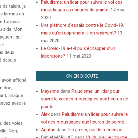
Paludisme: un lidar pour suivre le vol des
de talent, je
moustiques aux heures de pointe.
14 mai
s larmes en
2020
de formica,
Une pléthore d’essais contre le Covid-19,
u sida. Mon
mais qu’en apprendra-t-on vraiment?
13
guerri, qui
mai 2020
el
Le Covid-19 a-t-il pu s’échapper d’un
us deux
laboratoire?
11 mai 2020
sé depuis
ON EN DISCUTE
’avoir affiché
n doc,
Mayenne
dans
Paludisme: un lidar pour
nant, chaque
suivre le vol des moustiques aux heures de
 savez avec le
pointe.
Alex
dans
Paludisme: un lidar pour suivre le
vol des moustiques aux heures de pointe.
s, des voies
Agathe
dans
Pic gazier, pic de médecine
lle. Non,
Daniel MARLIAC
dans
Vu du ciel, le volume