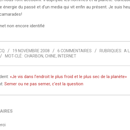
e énergie du passé et d’un media qui vit enfin au présent. Je suis heu
, camarades!
rnet non encore identifié
CQ
19 NOVEMBRE 2008
6 COMMENTAIRES
RUBRIQUES:
A 
MOT-CLÉ:
CHARBON
,
CHINE
,
INTERNET
édent:
«Je vis dans l’endroit le plus froid et le plus sec de la planète»
nt:
Semer ou ne pas semer, c’est la question
AIRES
rci