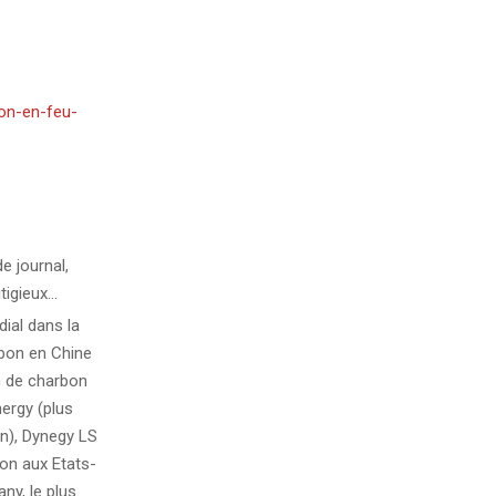
on-en-feu-
e journal,
tigieux…
ial dans la
rbon en Chine
on de charbon
ergy (plus
on), Dynegy LS
bon aux Etats-
ny, le plus