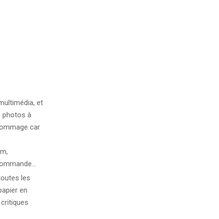
multimédia, et
es photos à
a dommage car
rm,
ecommande…
toutes les
papier en
critiques