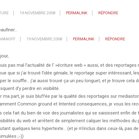
TURE
19 NOVEMBRE 2008
PERMALINK
RÉPONDRE
eaufiner…
MANOFF
19 NOVEMBRE 2008
PERMALINK
RÉPONDRE
jour,
uis pas mal l’actualité de l' »écriture web » aussi, et des reportages 
oue que si j’ai trouvé l’idée géniale, le reportage super intéressant, l
per le souffle… j’ai aussi trouvé ça un peu longuet, et je trouve cel
risquent d’y perdre en visibilité.
r ma part, je suis bluffée par la qualité des reportages sur mediasto
amment Common ground et Intented consequences, je vous les r
 cela fait du bien de voir des journalistes qui se saisissent enfin de 
sibilités du web et arrêtent de simplement calquer les méthodes du 
outant quelques liens hypertexte… (et je m’inclus dans ceux-là, pas de 
imulées ;-))