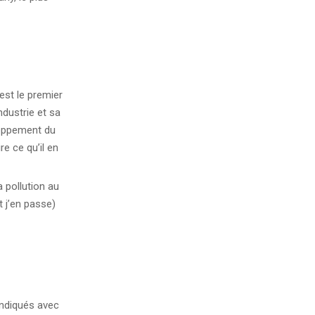
est le premier
ndustrie et sa
loppement du
e ce qu’il en
a pollution au
t j’en passe)
ndiqués avec