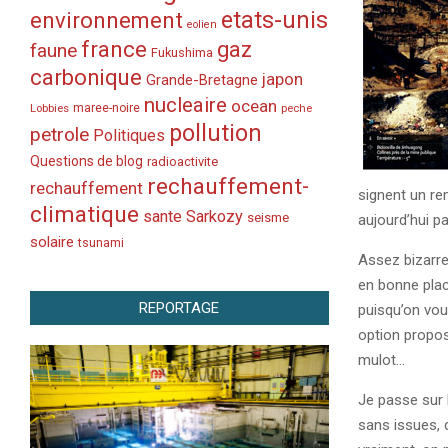
etats-unis
environnement
eolien
france
gaz
faune
Fukushima
carbonique
japon
Grande-Bretagne
nucleaire
ocean
Lobbies
maree-noire
peche
pollution
petrole
Politiques
Questions de blog
radioactivite
rechauffement-
rechauffement
signent un r
climatique
sante
Sarkozy
seisme
aujourd’hui p
solaire
tsunami
Assez bizarr
en bonne plac
REPORTAGE
puisqu’on vous
option proposé
mulot…
Je passe sur 
sans issues, 