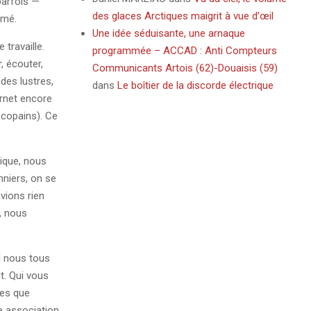
parfois —
des glaces Arctiques maigrit à vue d’œil
amé.
Une idée séduisante, une arnaque
 travaille.
programmée – ACCAD : Anti Compteurs
r, écouter,
Communicants Artois (62)-Douaisis (59)
 des lustres,
dans
Le boîtier de la discorde électrique
ernet encore
 copains). Ce
tique, nous
nniers, on se
vions rien
, nous
l nous tous
t. Qui vous
mes que
e association