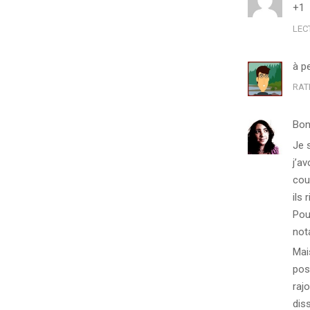
+1
LEC
à p
RAT
Bon
Je s
j’av
cou
ils 
Pou
not
Mais
pos
raj
diss