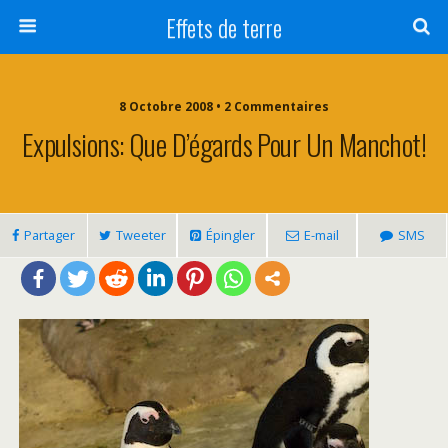
Effets de terre
8 Octobre 2008 • 2 Commentaires
Expulsions: Que D’égards Pour Un Manchot!
Partager
Tweeter
Épingler
E-mail
SMS