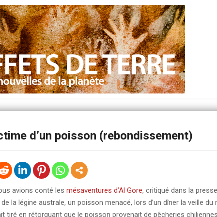
ictime d’un poisson (rebondissement)
ous avions conté les
mésaventures d’Al Gore
, critiqué dans la press
 de la légine australe, un poisson menacé, lors d’un dîner la veille du
 était tiré en rétorquant que le poisson provenait de pêcheries chilienne