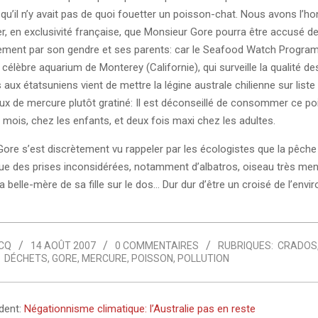
 qu’il n’y avait pas de quoi fouetter un poisson-chat. Nous avons l’h
, en exclusivité française, que Monsieur Gore pourra être accusé de
ment par son gendre et ses parents: car le
Seafood Watch Program
élèbre aquarium de Monterey (Californie), qui surveille la qualité de
aux étatsuniens vient de mettre la légine australe chilienne sur liste
aux de mercure plutôt gratiné: Il est déconseillé de consommer ce po
 mois, chez les enfants, et deux fois maxi chez les adultes.
ore s’est discrètement vu rappeler par les écologistes que la pêche 
ue des prises inconsidérées, notamment d’albatros, oiseau très men
a belle-mère de sa fille sur le dos… Dur dur d’être un croisé de l’env
CQ
14 AOÛT 2007
0 COMMENTAIRES
RUBRIQUES:
CRADOS
DÉCHETS
,
GORE
,
MERCURE
,
POISSON
,
POLLUTION
édent:
Négationnisme climatique: l’Australie pas en reste