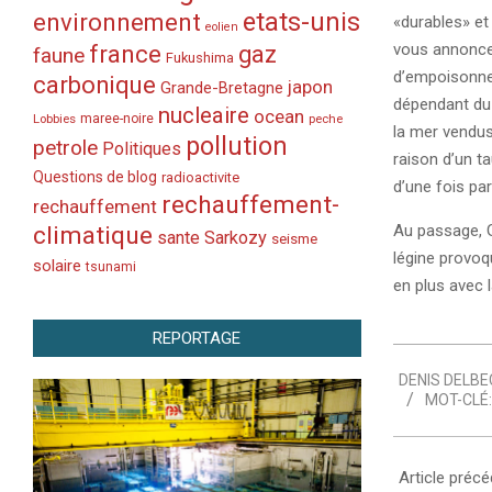
etats-unis
environnement
«durables» et
eolien
france
vous annoncer
gaz
faune
Fukushima
d’empoisonne
carbonique
japon
Grande-Bretagne
dépendant du c
nucleaire
ocean
Lobbies
maree-noire
peche
la mer vendus 
pollution
petrole
Politiques
raison d’un t
Questions de blog
radioactivite
d’une fois par
rechauffement-
rechauffement
climatique
Au passage, G
sante
Sarkozy
seisme
légine provoq
solaire
tsunami
en plus avec l
REPORTAGE
2007-
DENIS DELBE
08-
MOT-CLÉ:
14
Article préc