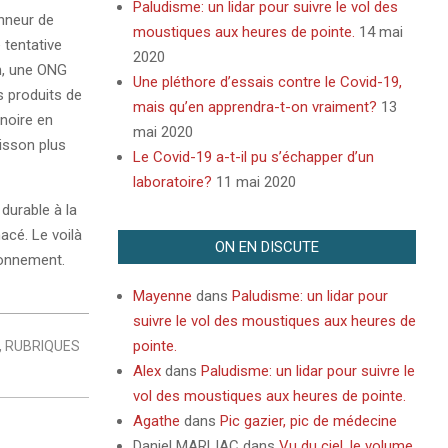
Paludisme: un lidar pour suivre le vol des
onneur de
moustiques aux heures de pointe.
14 mai
 tentative
2020
, une ONG
Une pléthore d’essais contre le Covid-19,
s produits de
mais qu’en apprendra-t-on vraiment?
13
 noire en
mai 2020
isson plus
Le Covid-19 a-t-il pu s’échapper d’un
laboratoire?
11 mai 2020
durable à la
acé. Le voilà
ON EN DISCUTE
ironnement.
Mayenne
dans
Paludisme: un lidar pour
suivre le vol des moustiques aux heures de
pointe.
,
RUBRIQUES
Alex
dans
Paludisme: un lidar pour suivre le
vol des moustiques aux heures de pointe.
Agathe
dans
Pic gazier, pic de médecine
Daniel MARLIAC
dans
Vu du ciel, le volume