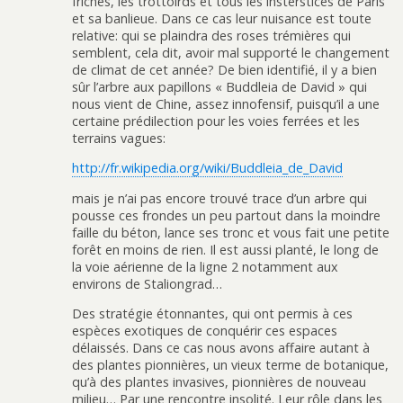
friches, les trottoirds et tous les insterstices de Paris
et sa banlieue. Dans ce cas leur nuisance est toute
relative: qui se plaindra des roses trémières qui
semblent, cela dit, avoir mal supporté le changement
de climat de cet année? De bien identifié, il y a bien
sûr l’arbre aux papillons « Buddleia de David » qui
nous vient de Chine, assez innofensif, puisqu’il a une
certaine prédilection pour les voies ferrées et les
terrains vagues:
http://fr.wikipedia.org/wiki/Buddleia_de_David
mais je n’ai pas encore trouvé trace d’un arbre qui
pousse ces frondes un peu partout dans la moindre
faille du béton, lance ses tronc et vous fait une petite
forêt en moins de rien. Il est aussi planté, le long de
la voie aérienne de la ligne 2 notamment aux
environs de Staliongrad…
Des stratégie étonnantes, qui ont permis à ces
espèces exotiques de conquérir ces espaces
délaissés. Dans ce cas nous avons affaire autant à
des plantes pionnières, un vieux terme de botanique,
qu’à des plantes invasives, pionnières de nouveau
milieu… Par une rencontre insolité. Leur rôle dans les