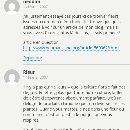
neodim
14 février 2007
j’ai justement essayé ces jours-ci de trouver fleurs
issues du commerce équitable. J’ai trouvé quelques
adresses à voir sur un article de mon blog, mais si
vous avez d’autres infos là dessus, je suis preneur !
article en question :
http://www.neomansland.org/article-5603628.html
Répondre
Rieur
14 février 2007
Il n’y a pas qu' »ailleurs » que la culture florale fait des
dégats. En effet, plus que toute autre culture, la fleur
doit être d’apparence absolument parfaite. D’où un
déluge de produits chimique que l’on déverse sur ces
plantes. Quand vous mettez le nez dans une fleur du
commerce, c’est du pesticide pur jus que vous
respirez.
N’oublions pas non-plus les dégâts provoqués par