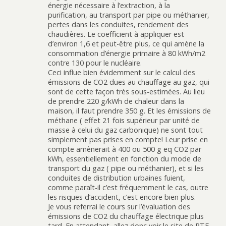
énergie nécessaire à l’extraction, à la
purification, au transport par pipe ou méthanier,
pertes dans les conduites, rendement des
chaudières. Le coefficient à appliquer est
d’environ 1,6 et peut-être plus, ce qui amène la
consommation d’énergie primaire à 80 kWh/m2
contre 130 pour le nucléaire.
Ceci influe bien évidemment sur le calcul des
émissions de CO2 dues au chauffage au gaz, qui
sont de cette façon très sous-estimées. Au lieu
de prendre 220 g/kWh de chaleur dans la
maison, il faut prendre 350 g. Et les émissions de
méthane ( effet 21 fois supérieur par unité de
masse à celui du gaz carbonique) ne sont tout
simplement pas prises en compte! Leur prise en
compte amènerait à 400 ou 500 g eq CO2 par
kWh, essentiellement en fonction du mode de
transport du gaz ( pipe ou méthanier), et si les
conduites de distribution urbaines fuient,
comme paraît-il c’est fréquemment le cas, outre
les risques d’accident, c’est encore bien plus.
Je vous referrai le cours sur l’évaluation des
émissions de CO2 du chauffage électrique plus
tard. En attendant, allez donc voir le site de RTE