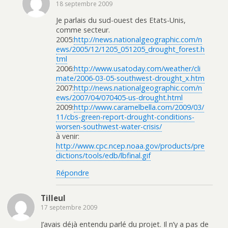
18 septembre 2009
Je parlais du sud-ouest des Etats-Unis,
comme secteur.
2005:
http://news.nationalgeographic.com/n
ews/2005/12/1205_051205_drought_forest.h
tml
2006:
http://www.usatoday.com/weather/cli
mate/2006-03-05-southwest-drought_x.htm
2007:
http://news.nationalgeographic.com/n
ews/2007/04/070405-us-drought.html
2009:
http://www.caramelbella.com/2009/03/
11/cbs-green-report-drought-conditions-
worsen-southwest-water-crisis/
à venir:
http://www.cpc.ncep.noaa.gov/products/pre
dictions/tools/edb/lbfinal.gif
Répondre
Tilleul
17 septembre 2009
J’avais déjà entendu parlé du projet. Il n’y a pas de