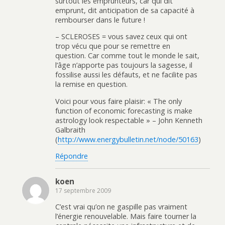
surtout les emprunteurs, car qui dit
emprunt, dit anticipation de sa capacité à
rembourser dans le future !
– SCLEROSES = vous savez ceux qui ont
trop vécu que pour se remettre en
question. Car comme tout le monde le sait,
l’âge n’apporte pas toujours la sagesse, il
fossilise aussi les défauts, et ne facilite pas
la remise en question.
Voici pour vous faire plaisir: « The only
function of economic forecasting is make
astrology look respectable » – John Kenneth
Galbraith
(
http://www.energybulletin.net/node/50163
)
Répondre
koen
17 septembre 2009
C’est vrai qu’on ne gaspille pas vraiment
l’énergie renouvelable. Mais faire tourner la