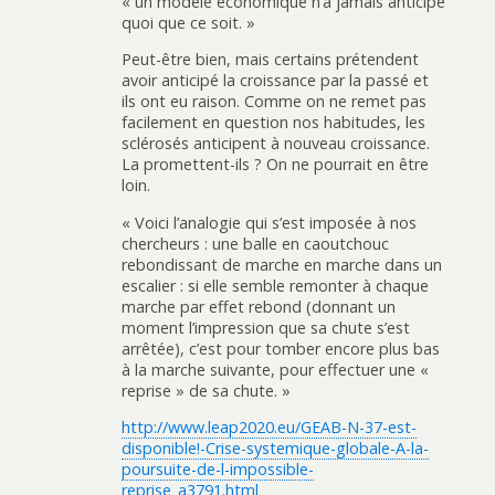
« un modèle économique n’a jamais anticipé
quoi que ce soit. »
Peut-être bien, mais certains prétendent
avoir anticipé la croissance par la passé et
ils ont eu raison. Comme on ne remet pas
facilement en question nos habitudes, les
sclérosés anticipent à nouveau croissance.
La promettent-ils ? On ne pourrait en être
loin.
« Voici l’analogie qui s’est imposée à nos
chercheurs : une balle en caoutchouc
rebondissant de marche en marche dans un
escalier : si elle semble remonter à chaque
marche par effet rebond (donnant un
moment l’impression que sa chute s’est
arrêtée), c’est pour tomber encore plus bas
à la marche suivante, pour effectuer une «
reprise » de sa chute. »
http://www.leap2020.eu/GEAB-N-37-est-
disponible!-Crise-systemique-globale-A-la-
poursuite-de-l-impossible-
reprise_a3791.html