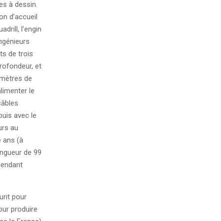
es à dessin.
ion d’accueil
adrill, l’engin
ngénieurs
ts de trois
rofondeur, et
 mètres de
limenter le
câbles
puis avec le
urs au
e ans (à
longueur de 99
 pendant
urit pour
our produire