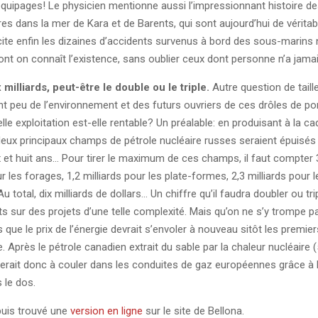
 équipages! Le physicien mentionne aussi l’impressionnant histoire de
res dans la mer de Kara et de Barents, qui sont aujourd’hui de vérita
l cite enfin les dizaines d’accidents survenus à bord des sous-marins 
nt on connaît l’existence, sans oublier ceux dont personne n’a jamais
milliards, peut-être le double ou le triple.
Autre question de taill
nt peu de l’environnement et des futurs ouvriers de ces drôles de p
elle exploitation est-elle rentable? Un préalable: en produisant à la c
deux principaux champs de pétrole nucléaire russes seraient épuisés
 et huit ans… Pour tirer le maximum de ces champs, il faut compter 3
r les forages, 1,2 milliards pour les plate-formes, 2,3 milliards pour 
Au total, dix milliards de dollars… Un chiffre qu’il faudra doubler ou trip
ts sur des projets d’une telle complexité. Mais qu’on ne s’y trompe p
s que le prix de l’énergie devrait s’envoler à nouveau sitôt les premie
e. Après le pétrole canadien extrait du sable par la chaleur nucléaire (
erait donc à couler dans les conduites de gaz européennes grâce à 
s le dos.
epuis trouvé une
version en ligne
sur le site de Bellona.