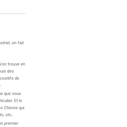
riel, on fait
u’on trouve en
puis des
positifs de
.
ux que vous
culier. Et le
es Chinois qui
tc, etc…
son premier