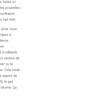
s fuites et
bles poubelles
nucléaires
 fait état.
e pour ceux
ompes à
adence
 en
,5 milliards
les navires de
ler vu la
as. Cela reste
rs signes de
5), le gaz
l’atome. Ça