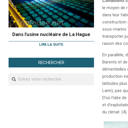
Conditions c
le moyen de r
dans leur fabr
construction 
sous-marins T
Dans l'usine nucléaire de La Hague
transporter j
raison des coû
LIRE LA SUITE
En parallèle,
Barents et de 
RECHERCHER
démentielles 
Search
production es
latitudes plus
Larin), pas q
D’où l’idée d
et d’exploita
du climat. (4)