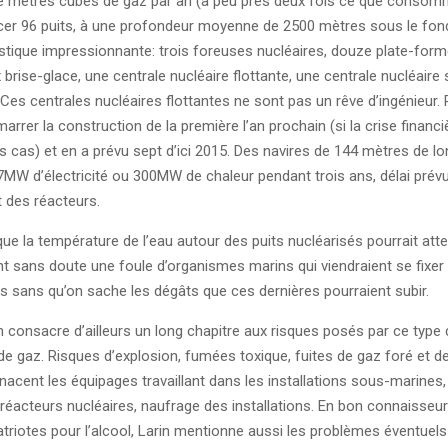
de mètres cubes de gaz par an (à peu près deux fois ce que consomm
ercer 96 puits, à une profondeur moyenne de 2500 mètres sous le fond
stique impressionnante: trois foreuses nucléaires, douze plate-for
 brise-glace, une centrale nucléaire flottante, une centrale nucléair
. Ces centrales nucléaires flottantes ne sont pas un rêve d’ingénieur
arrer la construction de la première l’an prochain (si la crise financ
ous cas) et en a prévu sept d’ici 2015. Des navires de 144 mètres de l
7MW d’électricité ou 300MW de chaleur pendant trois ans, délai prévu
 des réacteurs.
que la température de l’eau autour des puits nucléarisés pourrait atte
ant sans doute une foule d’organismes marins qui viendraient se fixer 
es sans qu’on sache les dégâts que ces dernières pourraient subir.
n consacre d’ailleurs un long chapitre aux risques posés par ce type 
 de gaz. Risques d’explosion, fumées toxique, fuites de gaz foré et d
enacent les équipages travaillant dans les installations sous-marines,
s réacteurs nucléaires, naufrage des installations. En bon connaisseu
riotes pour l’alcool, Larin mentionne aussi les problèmes éventuels 