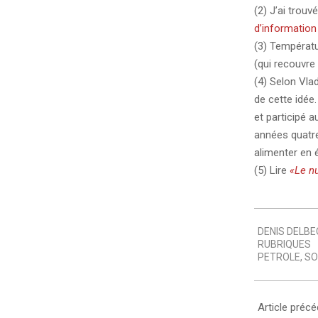
(2) J’ai trouv
d’information
(3) Températu
(qui recouvre
(4) Selon Vlad
de cette idée.
et participé a
années quatre-
alimenter en é
(5) Lire
«Le nu
2009-
DENIS DELBE
02-
RUBRIQUES
04
PETROLE
,
SO
Article préc