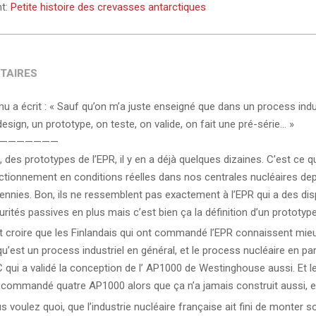
nt:
Petite histoire des crevasses antarctiques
TAIRES
u a écrit : « Sauf qu’on m’a juste enseigné que dans un process indust
esign, un prototype, on teste, on valide, on fait une pré-série… »
———————
, des prototypes de l’EPR, il y en a déjà quelques dizaines. C’est ce q
ctionnement en conditions réelles dans nos centrales nucléaires de
ennies. Bon, ils ne ressemblent pas exactement à l’EPR qui a des dis
rités passives en plus mais c’est bien ça la définition d’un prototype
t croire que les Finlandais qui ont commandé l’EPR connaissent mie
u’est un process industriel en général, et le process nucléaire en parti
 qui a validé la conception de l’ AP1000 de Westinghouse aussi. Et l
 commandé quatre AP1000 alors que ça n’a jamais construit aussi, e
s voulez quoi, que l’industrie nucléaire française ait fini de monter 