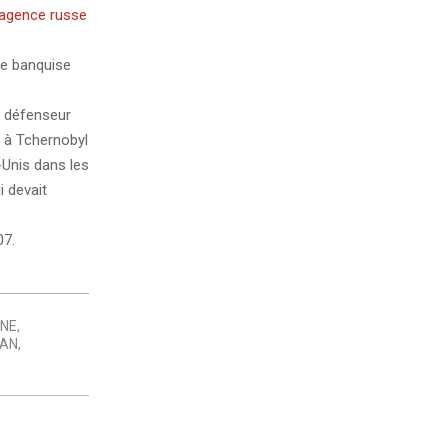
l’agence russe
de banquise
t défenseur
e à Tchernobyl
-Unis dans les
i devait
07.
UNE
,
AN
,