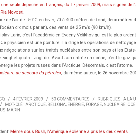
é
une seule dépêche en français, du 17 janvier 2009, mais signée de 
 Ria Novosti
.
re de l’air de -50°C en hiver, 70 à 400 mètres de fond, deux mètres 
 l’océan dix mois par an), des vents de 25 m/s (90 km/h).
islav Larin, c’est l’académicien Evgeny Velikhov qui est le plus arden
 Ce physicien est une pointure: il a dirigé les opérations de nettoyag
ux négociations sur les traités nucléaires entre son pays et les Etats
vingt et quatre-vingt dix. Avant son entrée en scène, c’est le gaz qu
nergie les projets russes dans l’Arctique. Désormais, c’est l’atome.
cléaire au secours du pétrole»
, du même auteur, le 26 novembre 20
CQ
4 FÉVRIER 2009
50 COMMENTAIRES
RUBRIQUES:
A LA 
MOT-CLÉ:
ARCTIQUE
,
BELLONA
,
ENERGIE
,
FORAGE
,
NUCLEAIRE
,
OCE
US-MARIN
édent:
Même sous Bush, l’Amérique éolienne a pris les deux vents.