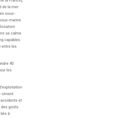
e la France),
 de la mer.
mes sous-
e sous-marine
. Rosatom
ière se calme
ong capables
 entre les
indre 40
sur les
d’exploitation
e ciment
 accidents et
r des goûts
liés à