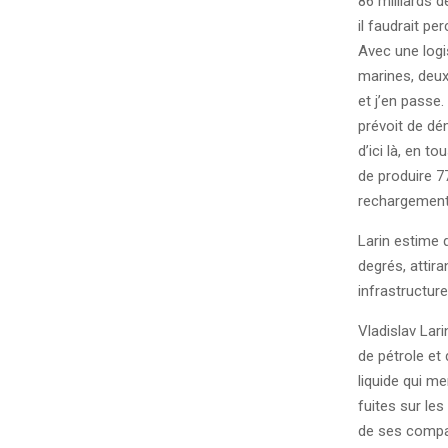
86 milliards 
il faudrait p
Avec une logi
marines, deux
et j’en passe
prévoit de dém
d’ici là, en t
de produire 7
rechargement
Larin estime 
degrés, attir
infrastructur
Vladislav Lari
de pétrole et
liquide qui m
fuites sur le
de ses compat