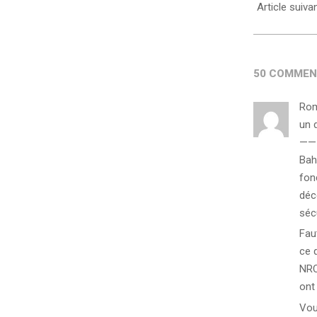
Article suiva
50 COMMEN
Rom
un d
——
Bah
fon
déc
sécu
Fau
ce q
NRC
ont
Vou