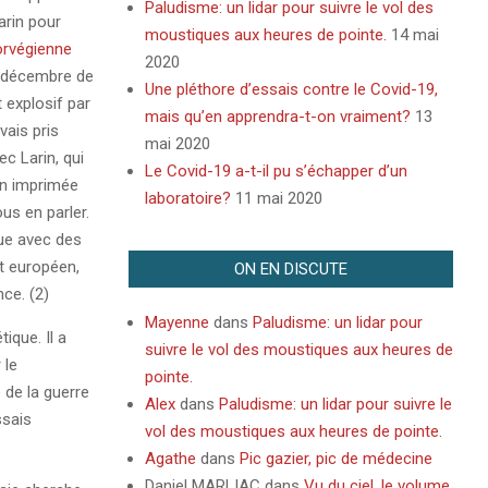
Paludisme: un lidar pour suivre le vol des
arin pour
moustiques aux heures de pointe.
14 mai
orvégienne
2020
i-décembre de
Une pléthore d’essais contre le Covid-19,
 explosif par
mais qu’en apprendra-t-on vraiment?
13
vais pris
mai 2020
c Larin, qui
Le Covid-19 a-t-il pu s’échapper d’un
on imprimée
laboratoire?
11 mai 2020
us en parler.
que avec des
t européen,
ON EN DISCUTE
ce. (2)
Mayenne
dans
Paludisme: un lidar pour
ique. Il a
suivre le vol des moustiques aux heures de
 le
pointe.
 de la guerre
Alex
dans
Paludisme: un lidar pour suivre le
ssais
vol des moustiques aux heures de pointe.
Agathe
dans
Pic gazier, pic de médecine
Daniel MARLIAC
dans
Vu du ciel, le volume