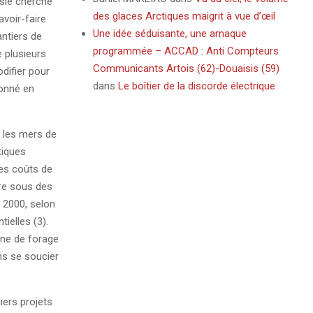
ssie cherche
des glaces Arctiques maigrit à vue d’œil
voir-faire
Une idée séduisante, une arnaque
antiers de
programmée – ACCAD : Anti Compteurs
 plusieurs
Communicants Artois (62)-Douaisis (59)
difier pour
dans
Le boîtier de la discorde électrique
donné en
s les mers de
tiques
les coûts de
re sous des
r 2000, selon
ielles (3).
ine de forage
ns se soucier
iers projets