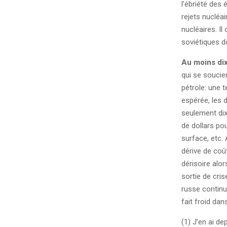
l’ébriété des
rejets nucléai
nucléaires. I
soviétiques do
Au moins dix 
qui se soucie
pétrole: une t
espérée, les 
seulement dix
de dollars pou
surface, etc. 
dérive de coû
dérisoire alor
sortie de cris
russe continu
fait froid dan
(1) J’en ai d