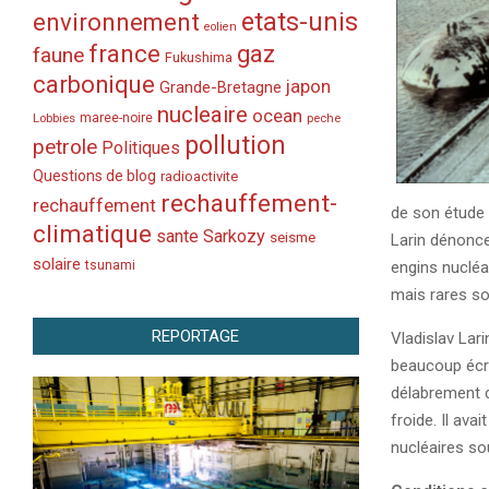
etats-unis
environnement
eolien
france
gaz
faune
Fukushima
carbonique
japon
Grande-Bretagne
nucleaire
ocean
Lobbies
maree-noire
peche
pollution
petrole
Politiques
Questions de blog
radioactivite
rechauffement-
rechauffement
de son étude 
climatique
sante
Sarkozy
seisme
Larin dénonce
solaire
tsunami
engins nucléa
mais rares so
REPORTAGE
Vladislav Lari
beaucoup écri
délabrement d
froide. Il ava
nucléaires so