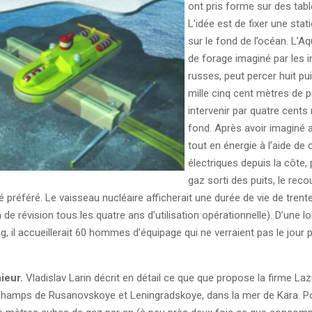
ont pris forme sur des tabl
L’idée est de fixer une stat
sur le fond de l’océan. L’Aqu
de forage imaginé par les i
russes, peut percer huit pui
mille cinq cent mètres de p
intervenir par quatre cents
fond. Après avoir imaginé a
tout en énergie à l’aide de 
électriques depuis la côte, 
gaz sorti des puits, le reco
é préféré. Le vaisseau nucléaire afficherait une durée de vie de trent
 de révision tous les quatre ans d’utilisation opérationnelle). D’une 
g, il accueillerait 60 hommes d’équipage qui ne verraient pas le jour
ieur.
Vladislav Larin décrit en détail ce que que propose la firme Laz
 champs de Rusanovskoye et Leningradskoye, dans la mer de Kara. P