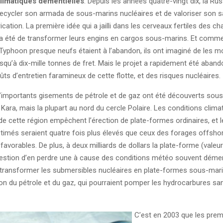
limatiques démentielles
. Depuis les années quatre-vingt dix, la Ru
ecycler son armada de sous-marins nucléaires et de valoriser son sa
ication. La première idée qui a jailli dans les cerveaux fertiles des ch
a été de transformer leurs engins en cargos sous-marins. Et comme
yphoon presque neufs étaient à l’abandon, ils ont imaginé de les mo
usqu’à dix-mille tonnes de fret. Mais le projet a rapidement été aban
ts d’entretien faramineux de cette flotte, et des risques nucléaires.
 d’importants gisements de pétrole et de gaz ont été découverts sou
Kara, mais la plupart au nord du cercle Polaire. Les conditions clima
de cette région empêchent l’érection de plate-formes ordinaires, et 
timés seraient quatre fois plus élevés que ceux des forages offsho
 favorables. De plus, à deux milliards de dollars la plate-forme (valeu
uestion d’en perdre une à cause des conditions météo souvent dément
e transformer les submersibles nucléaires en plate-formes sous-mar
tion du pétrole et du gaz, qui pourraient pomper les hydrocarbures sa
C’est en 2003 que les prem