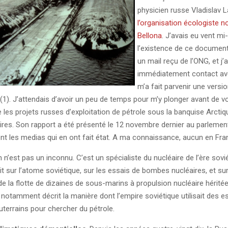
physicien russe Vladislav L
l’organisation écologiste n
Bellona
. J’avais eu vent m
l’existence de ce document
un mail reçu de l’ONG, et j’a
immédiatement contact ave
m’a fait parvenir une versi
(1). J’attendais d’avoir un peu de temps pour m’y plonger avant de vo
 les projets russes d’exploitation de pétrole sous la banquise Arcti
ires. Son rapport a été présenté le 12 novembre dernier au parlemen
nt les medias qui en ont fait état. A ma connaissance, aucun en Fran
n n’est pas un inconnu. C’est un spécialiste du nucléaire de l’ère soviét
t sur l’atome soviétique, sur les essais de bombes nucléaires, et sur
e la flotte de dizaines de sous-marins à propulsion nucléaire héritée
it notamment décrit la manière dont l’empire soviétique utilisait des e
uterrains pour chercher du pétrole.