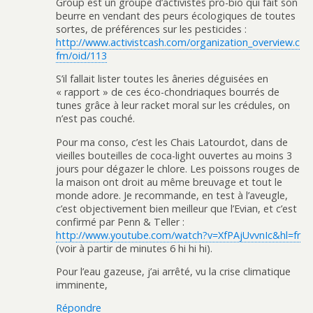
Group est un groupe d’activistes pro-bio qui fait son
beurre en vendant des peurs écologiques de toutes
sortes, de préférences sur les pesticides :
http://www.activistcash.com/organization_overview.c
fm/oid/113
S’il fallait lister toutes les âneries déguisées en
« rapport » de ces éco-chondriaques bourrés de
tunes grâce à leur racket moral sur les crédules, on
n’est pas couché.
Pour ma conso, c’est les Chais Latourdot, dans de
vieilles bouteilles de coca-light ouvertes au moins 3
jours pour dégazer le chlore. Les poissons rouges de
la maison ont droit au même breuvage et tout le
monde adore. Je recommande, en test à l’aveugle,
c’est objectivement bien meilleur que l’Evian, et c’est
confirmé par Penn & Teller :
http://www.youtube.com/watch?v=XfPAjUvvnIc&hl=fr
(voir à partir de minutes 6 hi hi hi).
Pour l’eau gazeuse, j’ai arrêté, vu la crise climatique
imminente,
Répondre