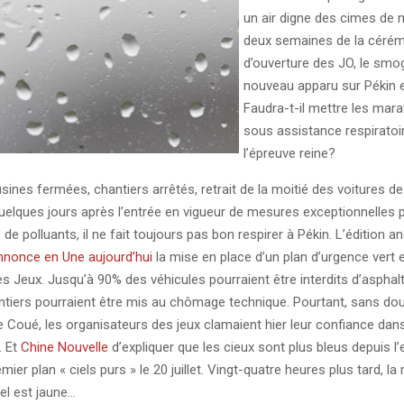
un air digne des cimes de
deux semaines de la céré
d’ouverture des JO, le smo
nouveau apparu sur Pékin e
Faudra-t-il mettre les mar
sous assistance respiratoi
l’épreuve reine?
sines fermées, chantiers arrêtés, retrait de la moitié des voitures de 
 Quelques jours après l’entrée en vigueur de mesures exceptionnelles 
de polluants, il ne fait toujours pas bon respirer à Pékin. L’édition 
nnonce en Une aujourd’hui
la mise en place d’un plan d’urgence vert 
s Jeux. Jusqu’à 90% des véhicules pourraient être interdits d’asphalt
ntiers pourraient être mis au chômage technique. Pourtant, sans do
 Coué, les organisateurs des jeux clamaient hier leur confiance dans 
. Et
Chine Nouvelle
d’expliquer que les cieux sont plus bleus depuis l’
mier plan « ciels purs » le 20 juillet. Vingt-quatre heures plus tard, l
iel est jaune…