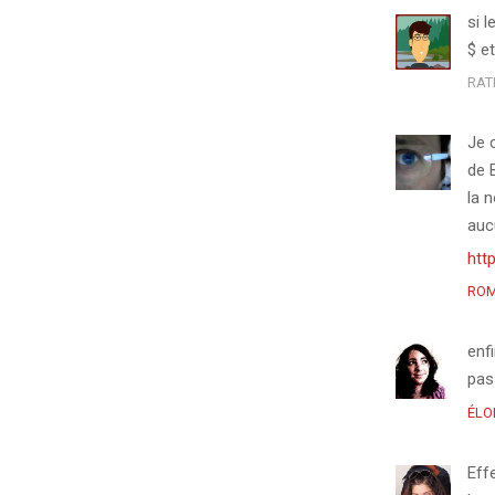
si 
$ et
RAT
Je c
de 
la n
aucu
htt
RO
enf
pas
ÉLO
Eff