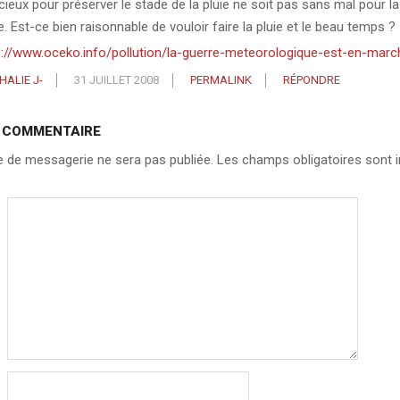
cieux pour préserver le stade de la pluie ne soit pas sans mal pour la
e. Est-ce bien raisonnable de vouloir faire la pluie et le beau temps ?
p://www.oceko.info/pollution/la-guerre-meteorologique-est-en-marc
HALIE J-
31 JUILLET 2008
PERMALINK
RÉPONDRE
N COMMENTAIRE
 de messagerie ne sera pas publiée.
Les champs obligatoires sont i