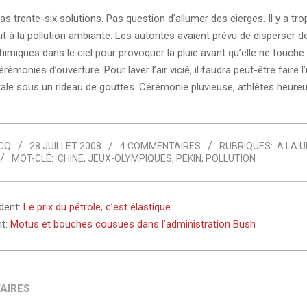
 pas trente-six solutions. Pas question d’allumer des cierges. Il y a tr
it à la pollution ambiante. Les autorités avaient prévu de disperser d
imiques dans le ciel pour provoquer la pluie avant qu’elle ne touche 
érémonies d’ouverture. Pour laver l’air vicié, il faudra peut-être faire l
itale sous un rideau de gouttes. Cérémonie pluvieuse, athlètes heureu
CQ
28 JUILLET 2008
4 COMMENTAIRES
RUBRIQUES:
A LA U
MOT-CLÉ:
CHINE
,
JEUX-OLYMPIQUES
,
PEKIN
,
POLLUTION
édent:
Le prix du pétrole, c’est élastique
nt:
Motus et bouches cousues dans l’administration Bush
AIRES