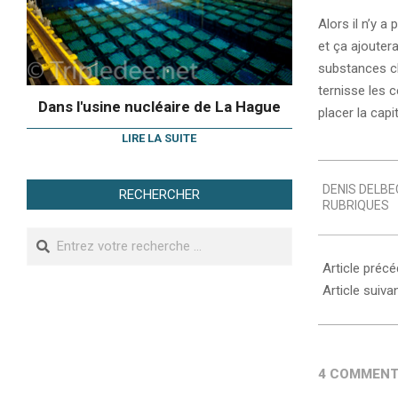
Alors il n’y a
et ça ajoutera
substances ch
ternisse les c
Dans l'usine nucléaire de La Hague
placer la cap
LIRE LA SUITE
2008-
DENIS DELBE
07-
RECHERCHER
RUBRIQUES
28
Search
Article préc
Article suiva
4 COMMENT