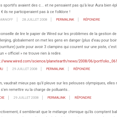
les sportifs avaient des c…. et ne pensaient pas qu’à leur Aura bien ép
 € ils ne participeraient pas à ce folklore !
MANOFF
28 JUILLET 2008
PERMALINK
RÉPONDRE
onseille de lire le papier de Wired sur les problèmes de la gestion de
Benjing, globalement on met les gens en danger (plus d’eau pour boir
ourriture) juste pour avoir 3 clampins qui courent sur une piste, c’est
n « officiel » ne trouve rien à redire.
p://www.wired.com/science/planetearth/news/2008/06/portfolio_06
MU
29 JUILLET 2008
PERMALINK
RÉPONDRE
in, vaudrait mieux pas qu’il pleuve sur les pelouses olympiques, elles 
 s’en remettre vu la charge de polluants…
DIE
29 JUILLET 2008
PERMALINK
RÉPONDRE
ectivement, il semblerait que le mélange chimique qu’ils comptent ba