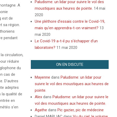
Paludisme: un lidar pour suivre le vol des
 montagne. A
moustiques aux heures de pointe.
14 mai
monie
2020
g est de
Une pléthore d’essais contre le Covid-19,
t sa région.
mais qu’en apprendra-t-on vraiment?
13
athoniens
mai 2020
re pendant
Le Covid-19 a-t-il pu s’échapper d’un
laboratoire?
11 mai 2020
la circulation,
pour réduire
ON EN DISCUTE
anglophone du
en cas de
Mayenne
dans
Paludisme: un lidar pour
e. D’autres
suivre le vol des moustiques aux heures de
ute adeptes
pointe.
la qualité de
Alex
dans
Paludisme: un lidar pour suivre le
entrée en
vol des moustiques aux heures de pointe.
a météo s’en
Agathe
dans
Pic gazier, pic de médecine
Daniel MARLIAC
dans
Vu du ciel, le volume