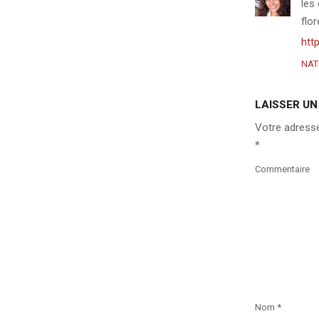
les 
flor
htt
NAT
LAISSER U
Votre adresse
*
Commentaire
Nom
*