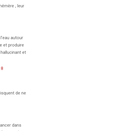
hémère , leur
 l’eau autour
e et produire
 hallucinant et
18
risquent de ne
lancer dans