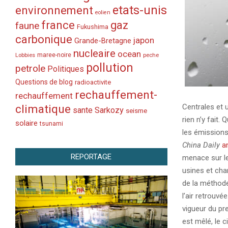
etats-unis
environnement
eolien
france
gaz
faune
Fukushima
carbonique
japon
Grande-Bretagne
nucleaire
ocean
Lobbies
maree-noire
peche
pollution
petrole
Politiques
Questions de blog
radioactivite
rechauffement-
rechauffement
climatique
Centrales et u
sante
Sarkozy
seisme
rien n’y fait.
solaire
tsunami
les émissions 
China Daily
a
REPORTAGE
menace sur le
usines et cha
de la méthode
l’air retrouvée
vigueur du pre
est mêlé, le c