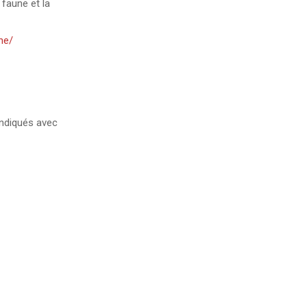
 faune et la
he/
ndiqués avec