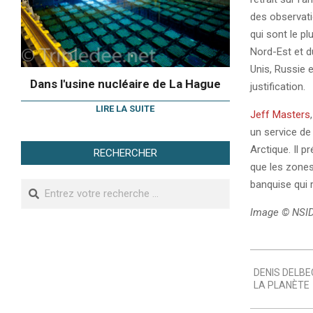
des observatio
qui sont le p
Nord-Est et d
Unis, Russie 
Dans l'usine nucléaire de La Hague
justification.
LIRE LA SUITE
Jeff Masters
un service de
Arctique. Il 
RECHERCHER
que les zones
banquise qui 
Search
Image © NSI
2007-
DENIS DELBE
08-
LA PLANÈTE
12