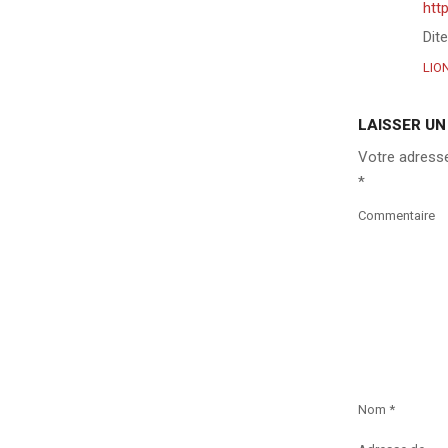
htt
Dit
LIO
LAISSER U
Votre adresse
*
Commentaire
Nom
*