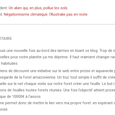
édent:
Un alien qui, en plus, pollue les sols
nt:
Négationnisme climatique: l’Australie pas en reste
TAIRE
suis une nouvelle fois au bord des larmes en lisant ce blog. Trop de
velles pour notre planète ça me déprime. Il faut vraiment changer r
 habitudes.
iens de découvrir une initiative sur le web entre prizee et aquaverde 
vegarde de la foret amazonienne. Un truc tout simple il suffit de crée
uelle sur le net chaque visite sur notre foret créer une feuille. Le but r
ions de feuilles toutes forets réunies. Une fois l’objectif atteint priz
que de 10000€ à l’assos.
me permet donc de mettre le lien vers ma propre foret. en espérant q
risé.