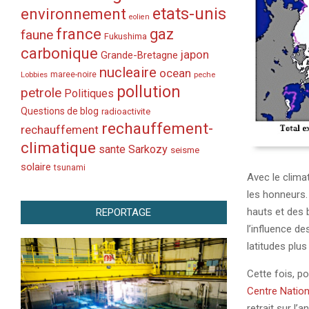
etats-unis
environnement
eolien
france
gaz
faune
Fukushima
carbonique
japon
Grande-Bretagne
nucleaire
ocean
Lobbies
maree-noire
peche
pollution
petrole
Politiques
Questions de blog
radioactivite
rechauffement-
rechauffement
climatique
sante
Sarkozy
seisme
solaire
tsunami
Avec le clima
les honneurs.
hauts et des 
REPORTAGE
l’influence de
latitudes plus
Cette fois, po
Centre Nation
retrait sur l’