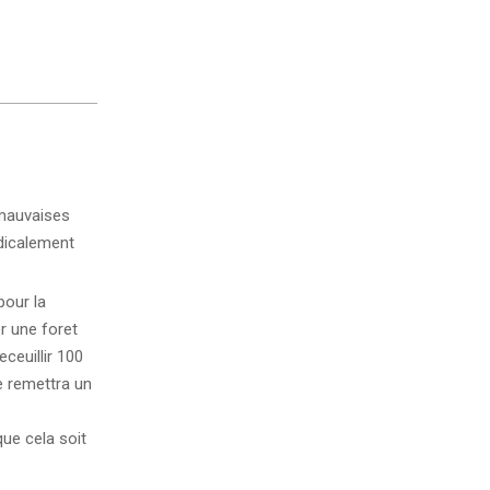
 mauvaises
adicalement
pour la
r une foret
eceuillir 100
ee remettra un
ue cela soit