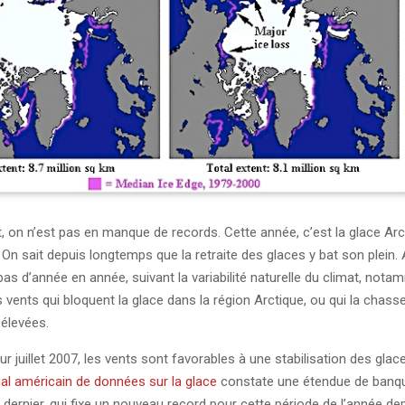
t, on n’est pas en manque de records. Cette année, c’est la glace Arc
 On sait depuis longtemps que la retraite des glaces y bat son plein.
bas d’année en année, suivant la variabilité naturelle du climat, not
s vents qui bloquent la glace dans la région Arctique, ou qui la chass
 élevées.
ur juillet 2007, les vents sont favorables à une stabilisation des glace
al américain de données sur la glace
constate une étendue de banqu
an dernier, qui fixe un nouveau record pour cette période de l’année de