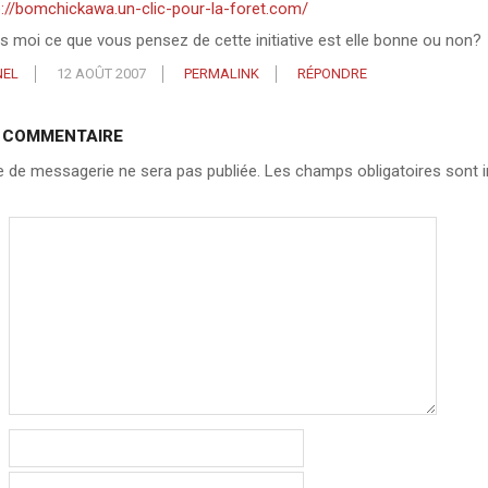
p://bomchickawa.un-clic-pour-la-foret.com/
es moi ce que vous pensez de cette initiative est elle bonne ou non?
NEL
12 AOÛT 2007
PERMALINK
RÉPONDRE
N COMMENTAIRE
 de messagerie ne sera pas publiée.
Les champs obligatoires sont i