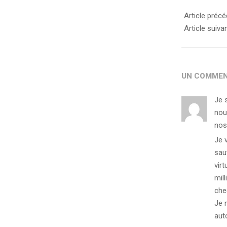
Article préc
Article suiva
UN COMMEN
Je 
nou
nos
Je v
sau
virt
mill
che
Je 
auto