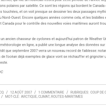
ns polaires par satellite. Ce sont les régions qui bordent le Canada 
lus touchées, et on voit presque se dessiner les deux passages myth
u Nord-Ouest. Encore quelques années comme cela, et les bisbilles e
et Canada pour le contrôle des nouvelles voies maritimes auront trou
, un ancien chasseur de cyclones et aujourd’hui patron de Weather 
 météorologie en ligne, a publié une longue analyse des données sur 
prédit que septembre 2007 verra un nouveau record de faiblesse: no
 de l’océan déjà exemptes de glace vont se réchauffer et grignoter u
reste.
DC
CQ
12 AOÛT 2007
1 COMMENTAIRE
RUBRIQUES:
COUP DE 
MOT-CLÉ:
ARCTIQUE
,
CLIMAT
,
ROUTES-MARITIMES