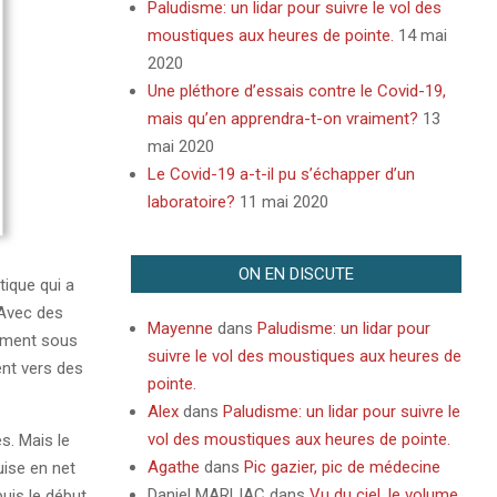
Paludisme: un lidar pour suivre le vol des
moustiques aux heures de pointe.
14 mai
2020
Une pléthore d’essais contre le Covid-19,
mais qu’en apprendra-t-on vraiment?
13
mai 2020
Le Covid-19 a-t-il pu s’échapper d’un
laboratoire?
11 mai 2020
ON EN DISCUTE
tique qui a
 Avec des
Mayenne
dans
Paludisme: un lidar pour
amment sous
suivre le vol des moustiques aux heures de
ent vers des
pointe.
Alex
dans
Paludisme: un lidar pour suivre le
vol des moustiques aux heures de pointe.
s. Mais le
Agathe
dans
Pic gazier, pic de médecine
ise en net
Daniel MARLIAC
dans
Vu du ciel, le volume
puis le début