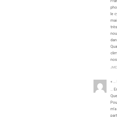
Fra
pho
le 
mai
trè
nou
dan
Qua
cli
nos
JM
« … 
… E
Que
Pour
m’a
par