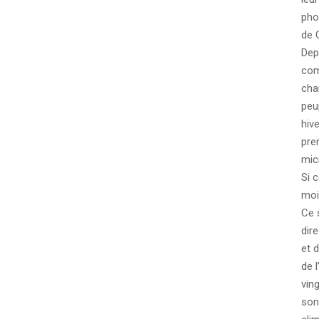
pho
de 
Dep
com
chan
peu
hiv
pre
mic
Si 
moi
Ce 
dir
et 
de 
vin
son