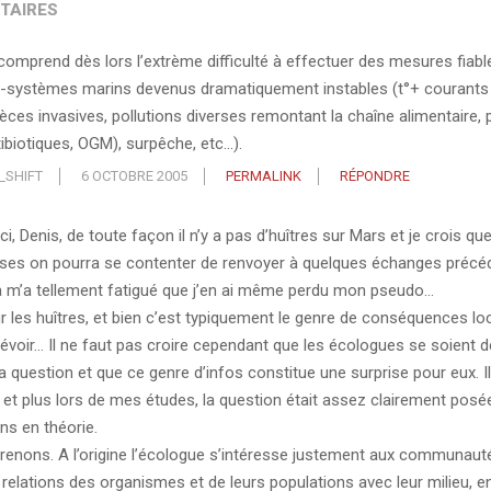
TAIRES
comprend dès lors l’extrème difficulté à effectuer des mesures fiab
-systèmes marins devenus dramatiquement instables (t°+ courants 
èces invasives, pollutions diverses remontant la chaîne alimentaire, p
tibiotiques, OGM), surpêche, etc…).
_SHIFT
6 OCTOBRE 2005
PERMALINK
RÉPONDRE
i, Denis, de toute façon il n’y a pas d’huîtres sur Mars et je crois qu
ses on pourra se contenter de renvoyer à quelques échanges précéd
a m’a tellement fatigué que j’en ai même perdu mon pseudo…
r les huîtres, et bien c’est typiquement le genre de conséquences loca
révoir… Il ne faut pas croire cependant que les écologues se soient 
la question et que ce genre d’infos constitue une surprise pour eux. I
 et plus lors de mes études, la question était assez clairement posée
ns en théorie.
renons. A l’origine l’écologue s’intéresse justement aux communauté
 relations des organismes et de leurs populations avec leur milieu, 