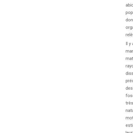
abi
pop
don
org
rel
Il y
man
mati
ray
dis
pré
des
fos
trè
nat
mot
est
leu