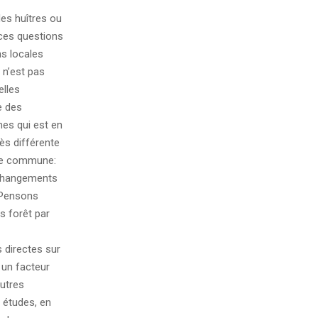
es huîtres ou
ces questions
s locales
 n’est pas
elles
e des
es qui est en
ès différente
que commune:
 changements
 Pensons
s forêt par
 directes sur
 un facteur
autres
 études, en