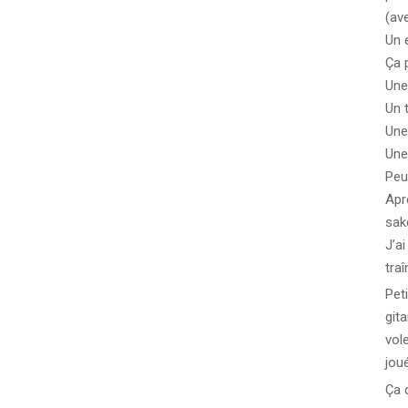
(av
Un 
Ça 
Une
Un t
Une
Une
Peu
Apr
sak
J’a
traî
Pet
git
vol
joué
Ça c