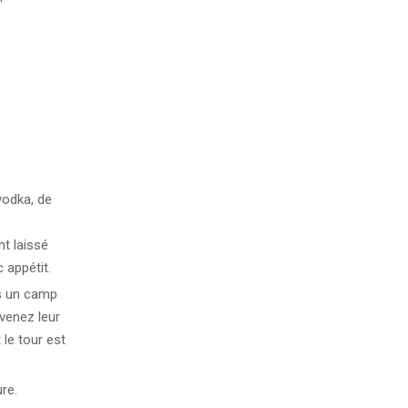
vodka, de
nt laissé
 appétit.
s un camp
venez leur
le tour est
re.