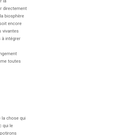
r la
ur directement
la biosphère
soit encore
s vivantes
 à intégrer
angement
omme toutes
e la chose qui
 qui le
 potirons