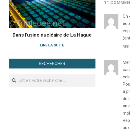
11 COMMEN
On 
éco
esp
Dans l'usine nucléaire de La Hague
(an
LIRE LA SUITE
RED
Merc
RECHERCHER
cau
cel
Search
Pou
à p
de 
ans
moi
Rep
aux