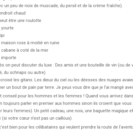
ec un peu de noix de muscade, du persil et de la crème fraîche).
endroit chaud
peut être une roulotte
 yourte
ipi
 maison rose à moitié en ruine
 cabane à coté de la mer
 importe
ès on peut discuter du luxe : Des amis et une bouteille de vin (ou de 
é, du schnaps ou autre).
i croisé les gitans. Les dieux du ciel ou les déesses des nuages avaie
ner un bout de pain par terre. Je peux vous dire que je l’ai mangé avec
it conseil pour les hommes et les femmes ! Quand vous arrivez dan
an toujours parler en premier aux hommes sinon ils croient que vous 
er leurs femmes). Un petit cadeau, une noix, une baguette magique et 
 (si votre cœur n’est pas un cailloux).
’est bien pour les célibataires qui veulent prendre la route de l’aventu