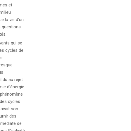
smes et
milieu
e la vie d’un
s questions
tés.
vants qui se
es cycles de
le
presque
us
 dû au rejet
mie d’énergie
un phénomène
 des cycles
 avait son
urnir des
mmédiate de
s (l’activité