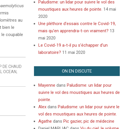
Paludisme: un lidar pour suivre le vol des
haemolyticus
moustiques aux heures de pointe.
14 mai
ermis
2020
ilomètres au
Une pléthore d’essais contre le Covid-19,
 bien le
mais qu’en apprendra-t-on vraiment?
13
 le coupable
mai 2020
Le Covid-19 a-t-il pu s’échapper d’un
laboratoire?
11 mai 2020
P DE CHAUD
ON EN DISCUTE
S
,
OCEAN
,
Mayenne
dans
Paludisme: un lidar pour
suivre le vol des moustiques aux heures de
pointe.
Alex
dans
Paludisme: un lidar pour suivre le
vol des moustiques aux heures de pointe.
Agathe
dans
Pic gazier, pic de médecine
Daniel MARLIAC
dans
Vu du ciel, le volume