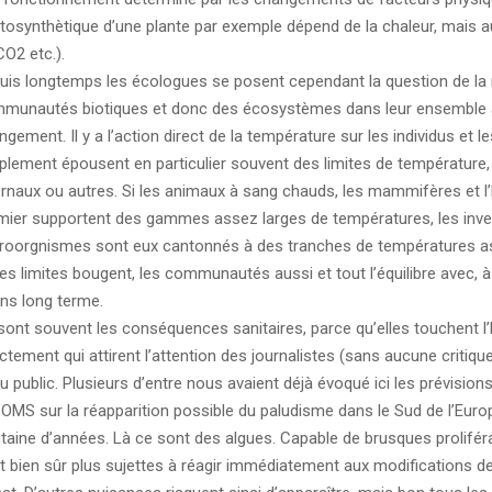
tosynthètique d’une plante par exemple dépend de la chaleur, mais a
CO2 etc.).
uis longtemps les écologues se posent cependant la question de la 
munautés biotiques et donc des écosystèmes dans leur ensemble 
gement. Il y a l’action direct de la température sur les individus et 
plement épousent en particulier souvent des limites de température
ernaux ou autres. Si les animaux à sang chauds, les mammifères et
mier supportent des gammes assez larges de températures, les inver
roorgnismes sont eux cantonnés à des tranches de températures as
ces limites bougent, les communautés aussi et tout l’équilibre avec, à
ns long terme.
sont souvent les conséquences sanitaires, parce qu’elles touchent
ectement qui attirent l’attention des journalistes (sans aucune critiqu
du public. Plusieurs d’entre nous avaient déjà évoqué ici les prévisio
l’OMS sur la réapparition possible du paludisme dans le Sud de l’Eur
gtaine d’années. Là ce sont des algues. Capable de brusques proliféra
t bien sûr plus sujettes à réagir immédiatement aux modifications de