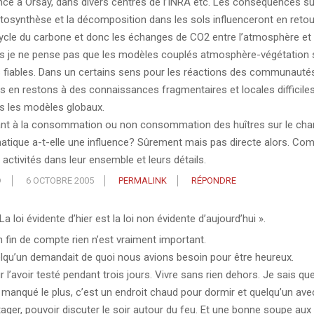
nce à Orsay, dans divers centres de l’INRA etc. Les conséquences su
tosynthèse et la décomposition dans les sols influenceront en reto
cycle du carbone et donc les échanges de CO2 entre l’atmosphère et 
s je ne pense pas que les modèles couplés atmosphère-végétation 
s fiables. Dans un certains sens pour les réactions des communauté
s en restons à des connaissances fragmentaires et locales difficiles
s les modèles globaux.
nt à la consommation ou non consommation des huîtres sur le ch
matique a-t-elle une influence? Sûrement mais pas directe alors. C
 activités dans leur ensemble et leurs détails.
D
6 OCTOBRE 2005
PERMALINK
RÉPONDRE
La loi évidente d’hier est la loi non évidente d’aujourd’hui ».
n fin de compte rien n’est vraiment important.
lqu’un demandait de quoi nous avions besoin pour être heureux.
 l’avoir testé pendant trois jours. Vivre sans rien dehors. Je sais qu
 manqué le plus, c’est un endroit chaud pour dormir et quelqu’un avec
tager, pouvoir discuter le soir autour du feu. Et une bonne soupe aux