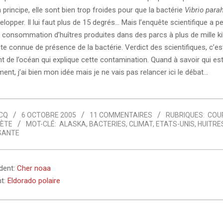
n principe, elle sont bien trop froides pour que la bactérie
Vibrio para
lopper. Il lui faut plus de 15 degrés… Mais l’enquête scientifique a p
la consommation d’huîtres produites dans des parcs à plus de mille k
ite connue de présence de la bactérie. Verdict des scientifiques, c’est
 de l’océan qui explique cette contamination. Quand à savoir qui est
nt, j’ai bien mon idée mais je ne vais pas relancer ici le débat…
CQ
6 OCTOBRE 2005
11 COMMENTAIRES
RUBRIQUES:
COU
NÈTE
MOT-CLÉ:
ALASKA
,
BACTERIES
,
CLIMAT
,
ETATS-UNIS
,
HUITRE
SANTE
édent:
Cher noaa
nt:
Eldorado polaire