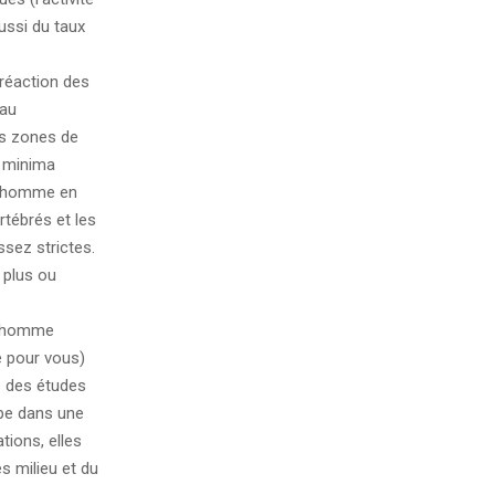
ussi du taux
réaction des
au
les zones de
, minima
 l’homme en
tébrés et les
sez strictes.
 plus ou
 l’homme
e pour vous)
ns des études
ope dans une
tions, elles
s milieu et du