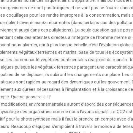
mat. D’autres nuisances risquent ainsi d’apparaître, mais bon tous les
roorganismes ne sont pas toxiques et ne vont pas se fourrer dans d
res coquillages pour les rendre impropres à la consommation, mais 
semblent devenir assez récurrentes (dans certains cas des pollution
erviennent aussi dans ces pullulations). La seule question qui se pose
endant celle des atteintes directes à l’intégrité de l’homme même si 
raient nous alarmer, car à plus longue échelle c’est l’évolution global
plements végétaux terrestres et marins, base de tous les écosystèm
se. les communauté végétales continentales réagiront de manière tr
 algues puisque les végétaux terrestres partagent une caractéristi
apables de se déplacer, ils subiront les changements sur place. Les
matiques sont rapides au regard des dynamiques qui les gouvernent.
lement aux durées nécessaires à l’implantation et à la croissance de
mple. Que se passera-t-il?
 modifications environnementales auront d’abord des conséquences
physiologie des organismes comme nous l’avons signalé. Le CO2 est
itif pour la photosynthèse mais il faut le prendre en compte avec d’
teurs. Beaucoup d’équipes s’emploient à travers le monde à de telles