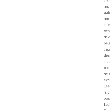
cli
mic
aut
me 
int
cep
dev
peu
cau
des
inc
cli
seu
exe
Les
la 
pos
fac