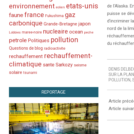
etats-unis
environnement
de l’Alaska. E
eolien
france
puisse se déve
gaz
faune
Fukushima
d’incriminer 
carbonique
japon
Grande-Bretagne
nord de la lim
nucleaire
ocean
Lobbies
maree-noire
peche
réchauffement
pollution
petrole
Politiques
du réchauffeme
Questions de blog
radioactivite
rechauffement-
rechauffement
climatique
2005-
sante
Sarkozy
seisme
DENIS DELBE
10-
solaire
tsunami
SUR LA PLA
06
POLLUTION
,
REPORTAGE
Article préc
Article suiva