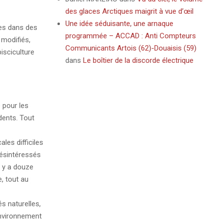
des glaces Arctiques maigrit à vue d’œil
Une idée séduisante, une arnaque
les dans des
programmée – ACCAD : Anti Compteurs
modifiés,
Communicants Artois (62)-Douaisis (59)
isciculture
dans
Le boîtier de la discorde électrique
e pour les
ents. Tout
les difficiles
désintéressés
l y a douze
, tout au
s naturelles,
environnement