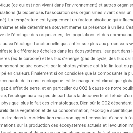
otique (ce qui est non vivant dans l’environnement) et autres organi
ulations (la biocénose, l’association des organismes vivant dans un 
né). La température est typiquement un facteur abiotique qui influenc
anisme et elle déterminera souvent même sa présence à un lieu. Ce
ève de l’écologie des organismes, des populations et des communau
 a aussi l’écologie fonctionnelle qui s’intéresse plus aux processus vi
ifeste à différentes échelles dans les écosystèmes, leur part dans l
ères (ex. le carbone) et les flux d’énergie (pas de cycle, des flux car 
onnement solaire converti par la photosynthèse est à la fin tout ou 
sipé en chaleur). Finalement si on considère que la composante la pl
occupante de la crise écologique est le changement climatique global
 gaz à effet de serre, et en particulier du CO2 à cause de notre bouli
sile, l’écologie aura eu peu de part dans la découverte et l’étude d’
s physique, plus le fait des climatologues. Bien sûr le CO2 dépendant
urels de la végétation et de sa consommation, l’écologie scientifique
 à dire dans la modélisation mais son apport consistait d’abord à fo
imations sur la production des écosystèmes actuels et l’évolution i
r fonctionnement déterminé par les changements de facteurs physique