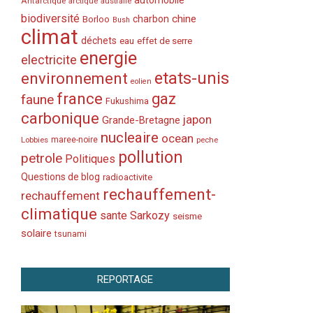
automobile
Antarctique
arctique
australie
biodiversité
chine
charbon
Borloo
Bush
climat
déchets
eau
effet de serre
energie
electricite
etats-unis
environnement
eolien
france
gaz
faune
Fukushima
carbonique
japon
Grande-Bretagne
nucleaire
ocean
Lobbies
maree-noire
peche
pollution
petrole
Politiques
Questions de blog
radioactivite
rechauffement-
rechauffement
climatique
sante
Sarkozy
seisme
solaire
tsunami
REPORTAGE