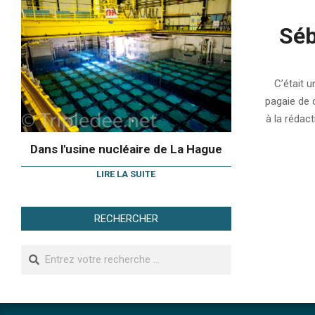
Séb
2014-
06-
C’était u
21
pagaie de 
à la rédact
Dans l'usine nucléaire de La Hague
LIRE LA SUITE
RECHERCHER
Search