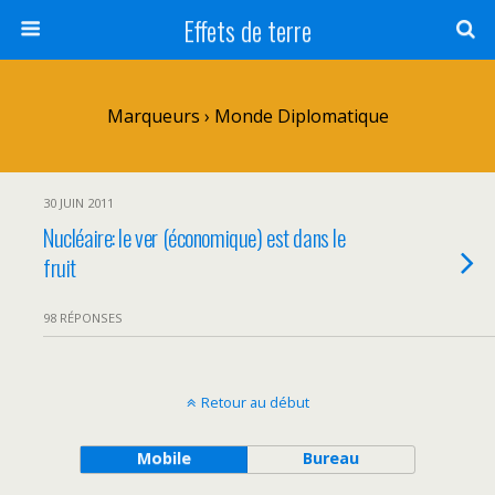
Effets de terre
Marqueurs › Monde Diplomatique
30 JUIN 2011
Nucléaire: le ver (économique) est dans le
fruit
98 RÉPONSES
Retour au début
Mobile
Bureau