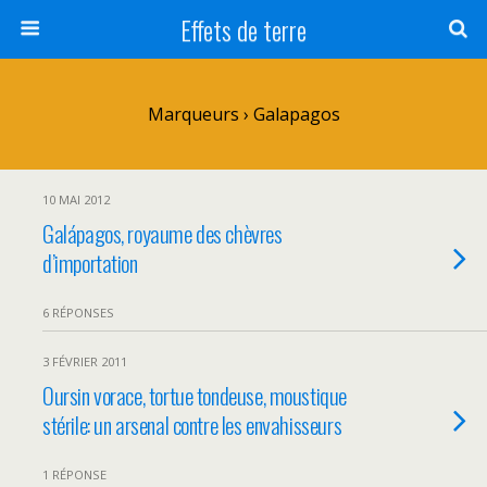
Effets de terre
Marqueurs › Galapagos
10 MAI 2012
Galápagos, royaume des chèvres
d’importation
6 RÉPONSES
3 FÉVRIER 2011
Oursin vorace, tortue tondeuse, moustique
stérile: un arsenal contre les envahisseurs
1 RÉPONSE