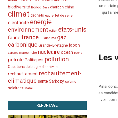
automobile
Antarctique
arctique
australie
13
un certain 
biodiversité
chine
charbon
Borloo
Bush
climat
qui l’a m
déchets
eau
effet de serre
energie
electricite
etats-unis
environnement
eolien
france
gaz
faune
Fukushima
carbonique
japon
Grande-Bretagne
nucleaire
ocean
Lobbies
maree-noire
peche
Les 
pollution
petrole
Politiques
Questions de blog
radioactivite
rechauffement-
rechauffement
2011-
climatique
sante
Sarkozy
seisme
04-
Ainsi donc,
solaire
tsunami
13
sa candidat
voir, comm
REPORTAGE