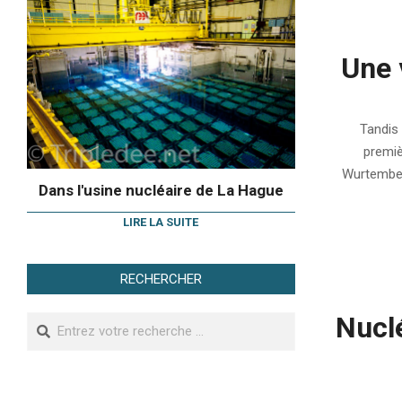
Une 
2011-
03-
Tandis 
27
premiè
Wurtemberg
Dans l'usine nucléaire de La Hague
LIRE LA SUITE
RECHERCHER
Nuclé
Search
2008-