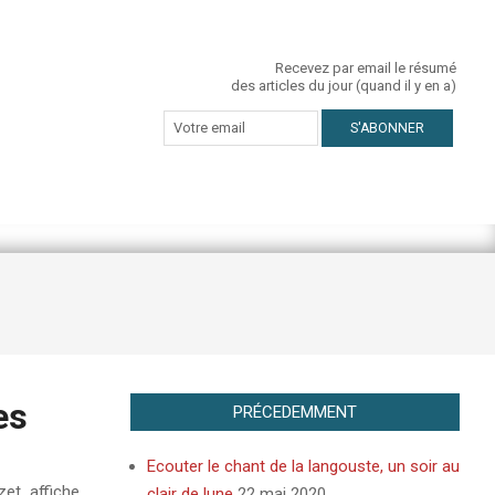
Recevez par email le résumé
des articles du jour (quand il y en a)
es
PRÉCEDEMMENT
Ecouter le chant de la langouste, un soir au
izet affiche
clair de lune
22 mai 2020