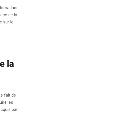
ebdomadaire
lace de la
 sur le
e la
s fait de
ire les
acquis par