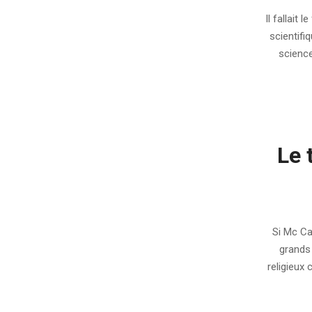
09-
Il fallait 
25
scientifi
science
Le 
2008-
09-
Si Mc Ca
01
grands 
religieux