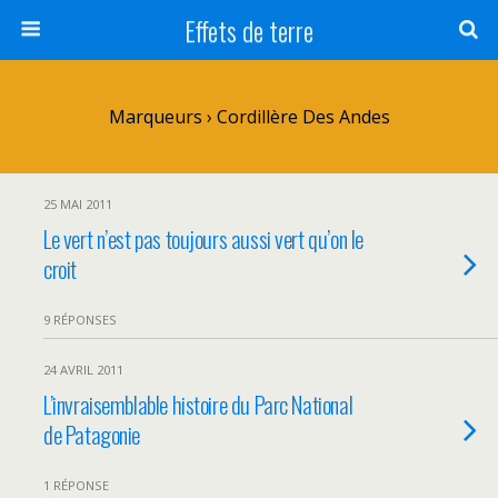
Effets de terre
Marqueurs › Cordillère Des Andes
25 MAI 2011
Le vert n’est pas toujours aussi vert qu’on le
croit
9 RÉPONSES
24 AVRIL 2011
L’invraisemblable histoire du Parc National
de Patagonie
1 RÉPONSE